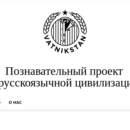
Познавательный проект
 русскоязычной цивилизац
О
О НАС