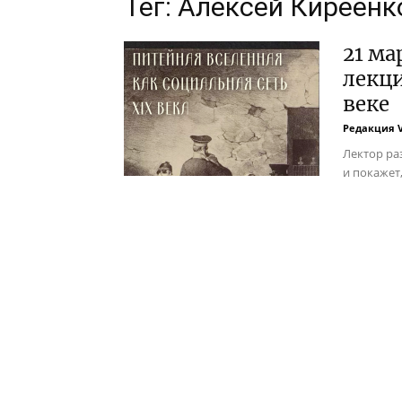
Тег: Алексей Киреенк
21 ма
лекци
веке
Редакция 
Лектор ра
и покажет