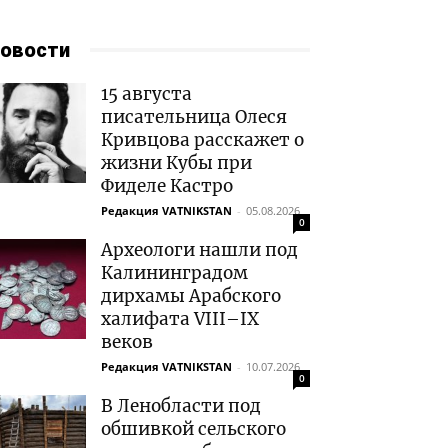
овости
15 августа
писательница Олеся
Кривцова расскажет о
жизни Кубы при
Фиделе Кастро
Редакция VATNIKSTAN
-
05.08.2026
0
Археологи нашли под
Калининградом
дирхамы Арабского
халифата VIII–IX
веков
Редакция VATNIKSTAN
-
10.07.2026
0
В Ленобласти под
обшивкой сельского