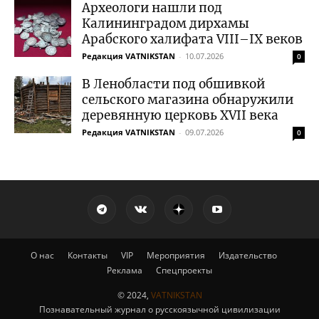
Археологи нашли под
Калининградом дирхамы
Арабского халифата VIII–IX веков
Редакция VATNIKSTAN
-
10.07.2026
0
В Ленобласти под обшивкой
сельского магазина обнаружили
деревянную церковь XVII века
Редакция VATNIKSTAN
-
09.07.2026
0
О нас
Контакты
VIP
Мероприятия
Издательство
Реклама
Спецпроекты
© 2024,
VATNIKSTAN
Познавательный журнал о русскоязычной цивилизации