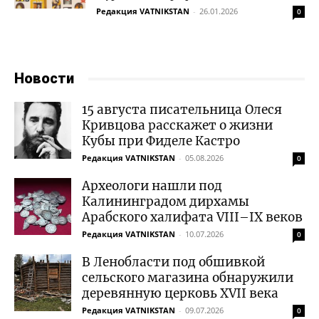
Редакция VATNIKSTAN
-
26.01.2026
0
Новости
15 августа писательница Олеся
Кривцова расскажет о жизни
Кубы при Фиделе Кастро
Редакция VATNIKSTAN
-
05.08.2026
0
Археологи нашли под
Калининградом дирхамы
Арабского халифата VIII–IX веков
Редакция VATNIKSTAN
-
10.07.2026
0
В Ленобласти под обшивкой
сельского магазина обнаружили
деревянную церковь XVII века
Редакция VATNIKSTAN
-
09.07.2026
0