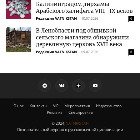
Калининградом дирхамы
Арабского халифата VIII–IX веков
Редакция VATNIKSTAN
-
10.07.2026
0
В Ленобласти под обшивкой
сельского магазина обнаружили
деревянную церковь XVII века
Редакция VATNIKSTAN
-
09.07.2026
0
О нас
Контакты
VIP
Мероприятия
Издательство
Реклама
Спецпроекты
© 2024,
VATNIKSTAN
Познавательный журнал о русскоязычной цивилизации