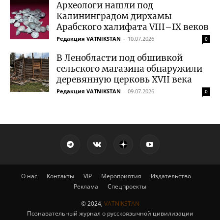
Археологи нашли под
Калининградом дирхамы
Арабского халифата VIII–IX веков
Редакция VATNIKSTAN
-
10.07.2026
0
В Ленобласти под обшивкой
сельского магазина обнаружили
деревянную церковь XVII века
Редакция VATNIKSTAN
-
09.07.2026
0
О нас
Контакты
VIP
Мероприятия
Издательство
Реклама
Спецпроекты
© 2024,
VATNIKSTAN
Познавательный журнал о русскоязычной цивилизации