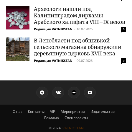
Археологи нашли под
Калининградом дирхамы
Арабского халифата VIII–IX веков
Редакция VATNIKSTAN
-
10.07.2026
0
В Ленобласти под обшивкой
сельского магазина обнаружили
деревянную церковь XVII века
Редакция VATNIKSTAN
-
09.07.2026
0
О нас
Контакты
VIP
Мероприятия
Издательство
Реклама
Спецпроекты
© 2024,
VATNIKSTAN