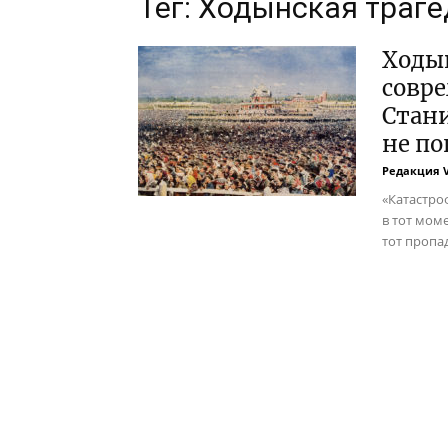
Тег: Ходынская траг
Ходын
совре
Стани
не по
Редакция 
«Катастро
в тот мом
тот пропад