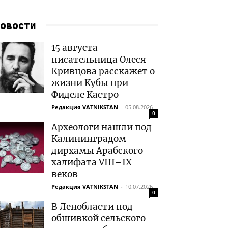
овости
15 августа
писательница Олеся
Кривцова расскажет о
жизни Кубы при
Фиделе Кастро
Редакция VATNIKSTAN
-
05.08.2026
0
Археологи нашли под
Калининградом
дирхамы Арабского
халифата VIII–IX
веков
Редакция VATNIKSTAN
-
10.07.2026
0
В Ленобласти под
обшивкой сельского