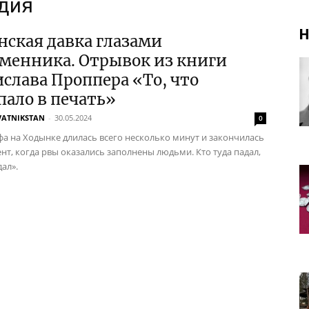
едия
Н
ская давка глазами
менника. Отрывок из книги
слава Проппера «То, что
пало в печать»
VATNIKSTAN
-
30.05.2024
0
фа на Ходынке длилась всего несколько минут и закончилась
ент, когда рвы оказались заполнены людьми. Кто туда падал,
ал».