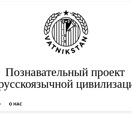
Познавательный проект
 русскоязычной цивилизац
О
О НАС