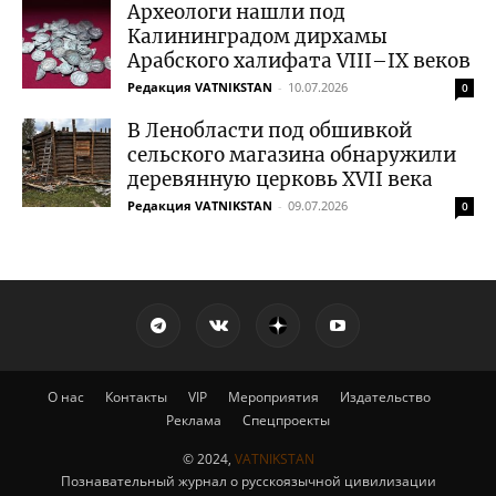
Археологи нашли под
Калининградом дирхамы
Арабского халифата VIII–IX веков
Редакция VATNIKSTAN
-
10.07.2026
0
В Ленобласти под обшивкой
сельского магазина обнаружили
деревянную церковь XVII века
Редакция VATNIKSTAN
-
09.07.2026
0
О нас
Контакты
VIP
Мероприятия
Издательство
Реклама
Спецпроекты
© 2024,
VATNIKSTAN
Познавательный журнал о русскоязычной цивилизации