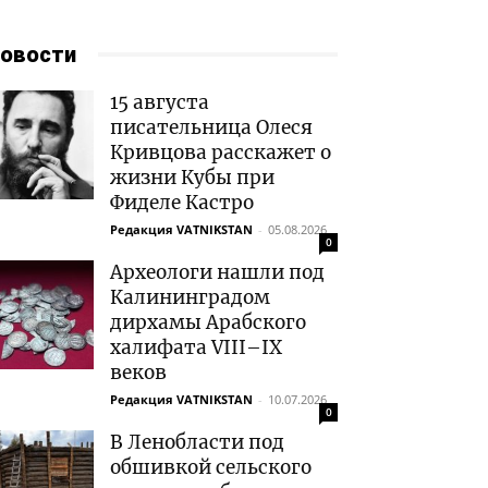
овости
15 августа
писательница Олеся
Кривцова расскажет о
жизни Кубы при
Фиделе Кастро
Редакция VATNIKSTAN
-
05.08.2026
0
Археологи нашли под
Калининградом
дирхамы Арабского
халифата VIII–IX
веков
Редакция VATNIKSTAN
-
10.07.2026
0
В Ленобласти под
обшивкой сельского