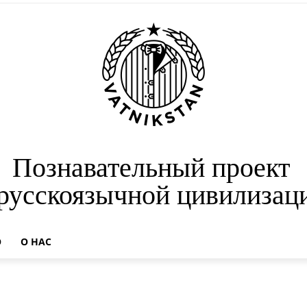
Познавательный проект
 русскоязычной цивилизац
О
О НАС