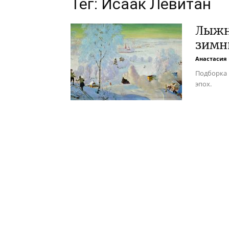
Тег: Исаак Левитан
Лыжни
зимн
Анастасия
Подборка 
эпох.