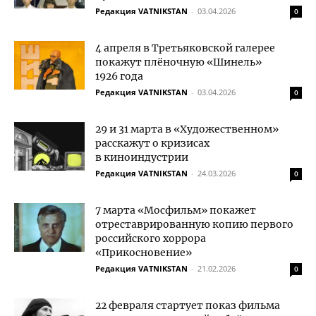
Редакция VATNIKSTAN
-
03.04.2026
0
4 апреля в Третьяковской галерее
покажут плёночную «Шинель»
1926 года
Редакция VATNIKSTAN
-
03.04.2026
0
29 и 31 марта в «Художественном»
расскажут о кризисах
в киноиндустрии
Редакция VATNIKSTAN
-
24.03.2026
0
7 марта «Мосфильм» покажет
отреставрированную копию первого
российского хоррора
«Прикосновение»
Редакция VATNIKSTAN
-
21.02.2026
0
22 февраля стартует показ фильма