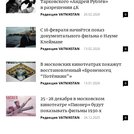
Тарковского «Андрей Рублёв»
в разрешении 4К
Редакция VATNIKSTAN
-
20.02.2026
0
C 16 февраля начнётся показ
документального фильма о Науме
Клеймане
Редакция VATNIKSTAN
-
13.02.2026
0
В московских кинотеатрах покажут
восстановленный «Броненосец
“Потёмкин”»
Редакция VATNIKSTAN
-
13.01.2026
0
25–28 декабря в московском
кинотеатре «Пионер» будут
показывать фильмы 1930‑х
Редакция VATNIKSTAN
-
24.12.2025
0