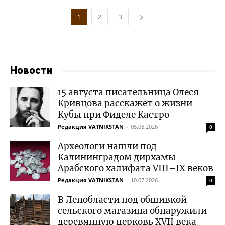
1
2
3
Новости
15 августа писательница Олеся
Кривцова расскажет о жизни
Кубы при Фиделе Кастро
Редакция VATNIKSTAN
-
05.08.2026
0
Археологи нашли под
Калининградом дирхамы
Арабского халифата VIII–IX веков
Редакция VATNIKSTAN
-
10.07.2026
0
В Ленобласти под обшивкой
сельского магазина обнаружили
деревянную церковь XVII века