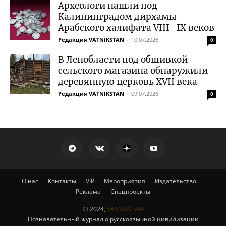
Археологи нашли под
Калининградом дирхамы
Арабского халифата VIII–IX веков
Редакция VATNIKSTAN
-
10.07.2026
0
В Ленобласти под обшивкой
сельского магазина обнаружили
деревянную церковь XVII века
Редакция VATNIKSTAN
-
09.07.2026
0
О нас
Контакты
VIP
Мероприятия
Издательство
Реклама
Спецпроекты
© 2024,
VATNIKSTAN
Познавательный журнал о русскоязычной цивилизации