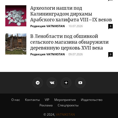
Археологи нашли под
Калининградом дирхамы
Арабского халифата VIII–IX веков
Редакция VATNIKSTAN
-
10.07.2026
0
В Ленобласти под обшивкой
сельского магазина обнаружили
деревянную церковь XVII века
Редакция VATNIKSTAN
-
09.07.2026
0
О нас
Контакты
VIP
Мероприятия
Издательство
Реклама
Спецпроекты
© 2024,
VATNIKSTAN