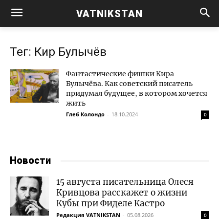
VATNIKSTAN
Тег: Кир Булычёв
Фантастические фишки Кира
Булычёва. Как советский писатель
придумал будущее, в котором хочется
жить
Глеб Колондо
-
18.10.2024
0
Новости
15 августа писательница Олеся
Кривцова расскажет о жизни
Кубы при Фиделе Кастро
Редакция VATNIKSTAN
-
05.08.2026
0