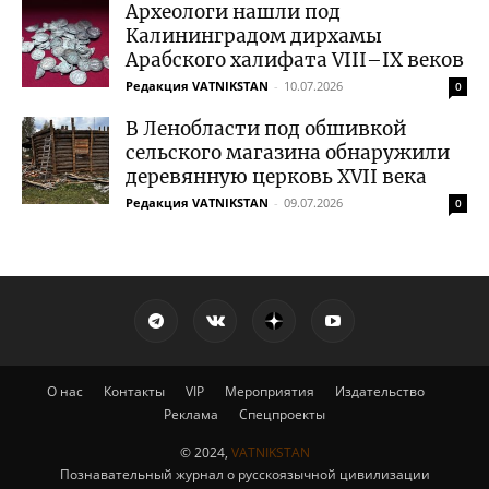
Археологи нашли под
Калининградом дирхамы
Арабского халифата VIII–IX веков
Редакция VATNIKSTAN
-
10.07.2026
0
В Ленобласти под обшивкой
сельского магазина обнаружили
деревянную церковь XVII века
Редакция VATNIKSTAN
-
09.07.2026
0
О нас
Контакты
VIP
Мероприятия
Издательство
Реклама
Спецпроекты
© 2024,
VATNIKSTAN
Познавательный журнал о русскоязычной цивилизации