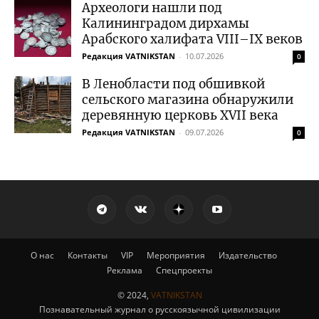
Археологи нашли под
Калининградом дирхамы
Арабского халифата VIII–IX веков
Редакция VATNIKSTAN
-
10.07.2026
0
В Ленобласти под обшивкой
сельского магазина обнаружили
деревянную церковь XVII века
Редакция VATNIKSTAN
-
09.07.2026
0
О нас
Контакты
VIP
Мероприятия
Издательство
Реклама
Спецпроекты
© 2024,
VATNIKSTAN
Познавательный журнал о русскоязычной цивилизации