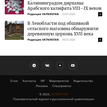
Калининградом дирхамы
Арабского халифата VIII–IX веков
Редакция VATNIKSTAN
-
10.07.2026
0
В Ленобласти под обшивкой
сельского магазина обнаружили
деревянную церковь XVII века
Редакция VATNIKSTAN
-
09.07.2026
0
О нас
Контакты
VIP
Мероприятия
Издательство
Реклама
Спецпроекты
© 2024,
VATNIKSTAN
Познавательный журнал о русскоязычной цивилизации