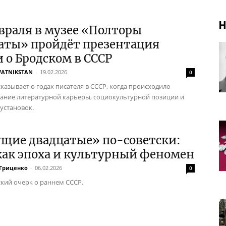
Н
враля в музее «Полторы
аты» пройдёт презентация
 о Бродском в СССР
VATNIKSTAN
-
19.02.2026
0
сказывает о годах писателя в СССР, когда происходило
ние литературной карьеры, социокультурной позиции и
 установок.
ущие двадцатые» по-советски:
как эпоха и культурный феномен
 Гриценко
-
06.02.2026
0
кий очерк о раннем СССР.