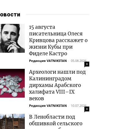
овости
15 августа
писательница Олеся
Кривцова расскажет о
жизни Кубы при
Фиделе Кастро
Редакция VATNIKSTAN
-
05.08.2026
0
Археологи нашли под
Калининградом
дирхамы Арабского
халифата VIII–IX
веков
Редакция VATNIKSTAN
-
10.07.2026
0
В Ленобласти под
обшивкой сельского