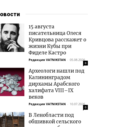
овости
15 августа
писательница Олеся
Кривцова расскажет о
жизни Кубы при
Фиделе Кастро
Редакция VATNIKSTAN
-
05.08.2026
0
Археологи нашли под
Калининградом
дирхамы Арабского
халифата VIII–IX
веков
Редакция VATNIKSTAN
-
10.07.2026
0
В Ленобласти под
обшивкой сельского