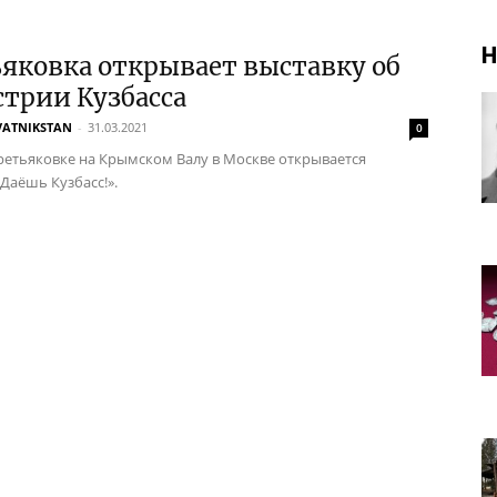
Н
яковка открывает выставку об
трии Кузбасса
VATNIKSTAN
-
31.03.2021
0
ретьяковке на Крымском Валу в Москве открывается
«Даёшь Кузбасс!».