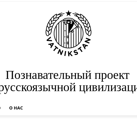
Познавательный проект
 русскоязычной цивилизац
О
О НАС