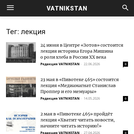
VATNIKSTAN
Тег: лекция
24 июня в Центре «Зотов» состоится
лекция историка Егора Мишина
о роли хлеба в России XX века
Редакция VATNIKSTAN
-
22.06.2026
0
23 мая в «Пивотеке 465» состоится
лекция «Медиамагнат Станислав
Проппер и его мемуары»
Редакция VATNIKSTAN
-
14.05.2026
0
2 мая в «Пивотеке 465» пройдёт
лекция «Хватит читать новости,
начните читать историю!»
Редакция VATNIKSTAN
-
27.04.2026
0