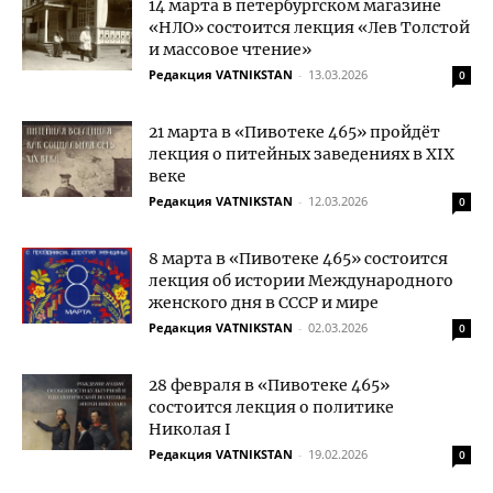
14 марта в петербургском магазине
«НЛО» состоится лекция «Лев Толстой
и массовое чтение»
Редакция VATNIKSTAN
-
13.03.2026
0
21 марта в «Пивотеке 465» пройдёт
лекция о питейных заведениях в XIX
веке
Редакция VATNIKSTAN
-
12.03.2026
0
8 марта в «Пивотеке 465» состоится
лекция об истории Международного
женского дня в СССР и мире
Редакция VATNIKSTAN
-
02.03.2026
0
28 февраля в «Пивотеке 465»
состоится лекция о политике
Николая I
Редакция VATNIKSTAN
-
19.02.2026
0