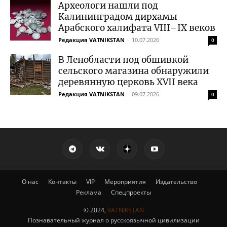
Археологи нашли под
Калининградом дирхамы
Арабского халифата VIII–IX веков
Редакция VATNIKSTAN
-
10.07.2026
0
В Ленобласти под обшивкой
сельского магазина обнаружили
деревянную церковь XVII века
Редакция VATNIKSTAN
-
09.07.2026
0
О нас
Контакты
VIP
Мероприятия
Издательство
Реклама
Спецпроекты
© 2024,
VATNIKSTAN
Познавательный журнал о русскоязычной цивилизации