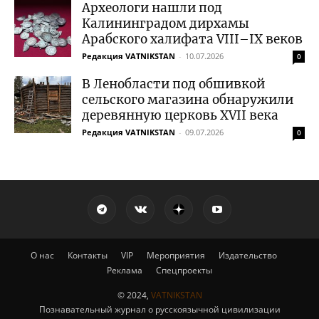
Археологи нашли под
Калининградом дирхамы
Арабского халифата VIII–IX веков
Редакция VATNIKSTAN
-
10.07.2026
0
В Ленобласти под обшивкой
сельского магазина обнаружили
деревянную церковь XVII века
Редакция VATNIKSTAN
-
09.07.2026
0
О нас
Контакты
VIP
Мероприятия
Издательство
Реклама
Спецпроекты
© 2024,
VATNIKSTAN
Познавательный журнал о русскоязычной цивилизации