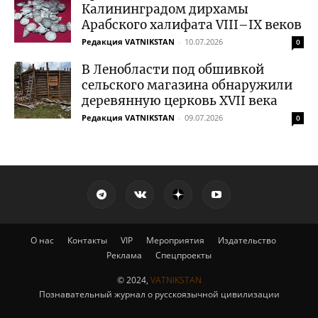
Калининградом дирхамы
Арабского халифата VIII–IX веков
Редакция VATNIKSTAN
-
10.07.2026
0
В Ленобласти под обшивкой
сельского магазина обнаружили
деревянную церковь XVII века
Редакция VATNIKSTAN
-
09.07.2026
0
О нас
Контакты
VIP
Мероприятия
Издательство
Реклама
Спецпроекты
© 2024,
VATNIKSTAN
Познавательный журнал о русскоязычной цивилизации