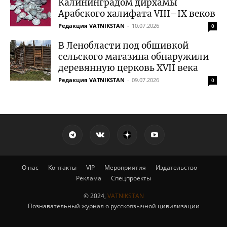
Калининградом дирхамы
Арабского халифата VIII–IX веков
Редакция VATNIKSTAN
-
10.07.2026
0
В Ленобласти под обшивкой
сельского магазина обнаружили
деревянную церковь XVII века
Редакция VATNIKSTAN
-
09.07.2026
0
О нас
Контакты
VIP
Мероприятия
Издательство
Реклама
Спецпроекты
© 2024,
VATNIKSTAN
Познавательный журнал о русскоязычной цивилизации