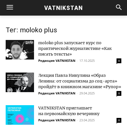
VATNIKSTAN
Тег: moloko plus
moloko plus запускает курс по
практической журналистике «Как
писать тексты»
Редакция VATNIKSTAN
-
17.10.2025
0
Лекция Павла Никулина «Образ
Ленина: от социализма до соц-арта»
пройдёт в книжном магазине «Рупор»
Редакция VATNIKSTAN
-
29.04.2025
0
VATNIKSTAN приглашает
на первомайскую вечеринку
Редакция VATNIKSTAN
-
23.04.2025
0