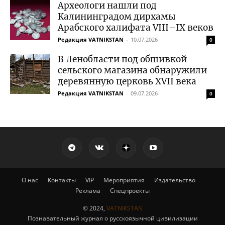
Археологи нашли под
Калининградом дирхамы
Арабского халифата VIII–IX веков
Редакция VATNIKSTAN
-
10.07.2026
0
В Ленобласти под обшивкой
сельского магазина обнаружили
деревянную церковь XVII века
Редакция VATNIKSTAN
-
09.07.2026
0
О нас
Контакты
VIP
Мероприятия
Издательство
Реклама
Спецпроекты
© 2024,
VATNIKSTAN
Познавательный журнал о русскоязычной цивилизации