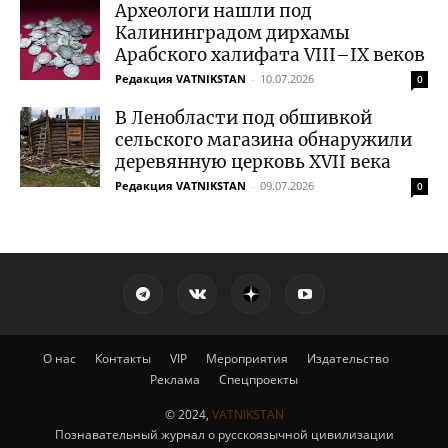
Археологи нашли под
Калининградом дирхамы
Арабского халифата VIII–IX веков
Редакция VATNIKSTAN
-
10.07.2026
0
В Ленобласти под обшивкой
сельского магазина обнаружили
деревянную церковь XVII века
Редакция VATNIKSTAN
-
09.07.2026
0
О нас
Контакты
VIP
Мероприятия
Издательство
Реклама
Спецпроекты
© 2024,
VATNIKSTAN
Познавательный журнал о русскоязычной цивилизации