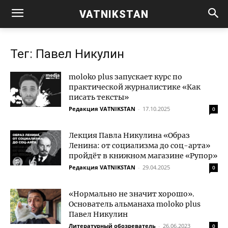
VATNIKSTAN
Тег: Павел Никулин
moloko plus запускает курс по
практической журналистике «Как
писать тексты»
Редакция VATNIKSTAN
-
17.10.2025
0
Лекция Павла Никулина «Образ
Ленина: от социализма до соц-арта»
пройдёт в книжном магазине «Рупор»
Редакция VATNIKSTAN
-
29.04.2025
0
«Нормально не значит хорошо».
Основатель альманаха moloko plus
Павел Никулин
Литературный обозреватель
-
26.06.2023
0