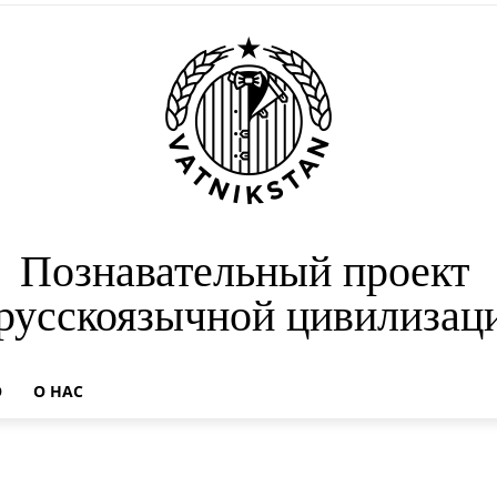
Познавательный проект
 русскоязычной цивилизац
О
О НАС