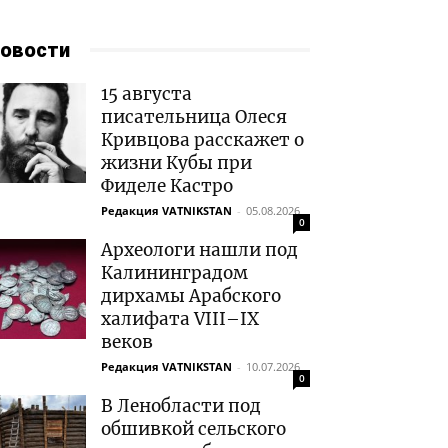
овости
15 августа
писательница Олеся
Кривцова расскажет о
жизни Кубы при
Фиделе Кастро
Редакция VATNIKSTAN
-
05.08.2026
0
Археологи нашли под
Калининградом
дирхамы Арабского
халифата VIII–IX
веков
Редакция VATNIKSTAN
-
10.07.2026
0
В Ленобласти под
обшивкой сельского