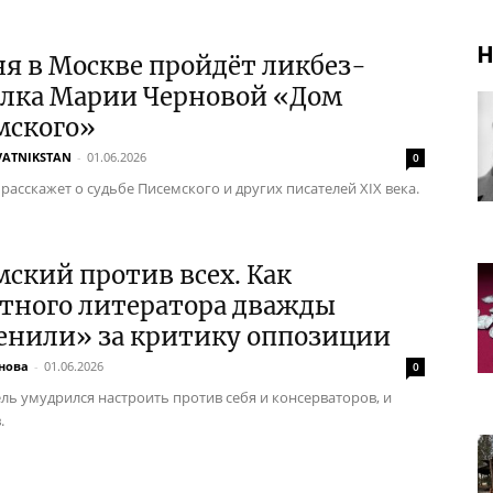
Н
я в Москве пройдёт ликбез-
улка Марии Черновой «Дом
мского»
VATNIKSTAN
-
01.06.2026
0
расскажет о судьбе Писемского и других писателей XIX века.
ский против всех. Как
стного литератора дважды
енили» за критику оппозиции
нова
-
01.06.2026
0
ель умудрился настроить против себя и консерваторов, и
.