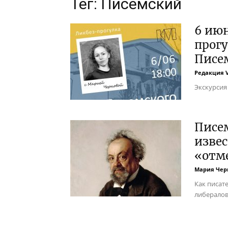
Тег: Писемский
6 июн
прог
Писе
Редакция 
Экскурсия 
Писем
изве
«отм
Мария Чер
Как писат
либералов