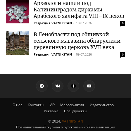
Археологи нашли под
Калининградом дирхамы
Арабского халифата VIII–IX веков
Редакция VATNIKSTAN
-
10.07.2026
0
В Ленобласти под обшивкой
сельского магазина обнаружили
деревянную церковь XVII века
Редакция VATNIKSTAN
-
09.07.2026
0
О нас
Контакты
VIP
Мероприятия
Издательство
Реклама
Спецпроекты
© 2024,
VATNIKSTAN
Познавательный журнал о русскоязычной цивилизации