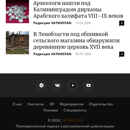
Археологи нашли под
Калининградом дирхамы
Арабского халифата VIII–IX веков
Редакция VATNIKSTAN
-
10.07.2026
0
В Ленобласти под обшивкой
сельского магазина обнаружили
деревянную церковь XVII века
Редакция VATNIKSTAN
-
09.07.2026
0
О нас
Контакты
VIP
Мероприятия
Издательство
Реклама
Спецпроекты
© 2024,
VATNIKSTAN
Познавательный журнал о русскоязычной цивилизации