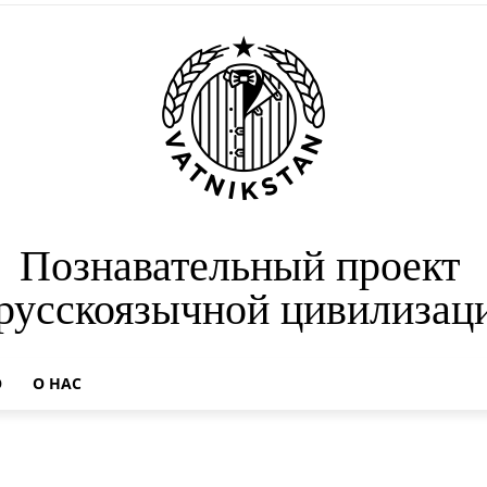
Познавательный проект
 русскоязычной цивилизац
О
О НАС