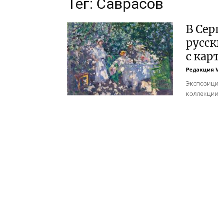
Тег: Саврасов
В Сер
русс
с кар
Редакция 
Экспозици
коллекции