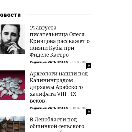
овости
15 августа
писательница Олеся
Кривцова расскажет о
жизни Кубы при
Фиделе Кастро
Редакция VATNIKSTAN
-
05.08.2026
0
Археологи нашли под
Калининградом
дирхамы Арабского
халифата VIII–IX
веков
Редакция VATNIKSTAN
-
10.07.2026
0
В Ленобласти под
обшивкой сельского