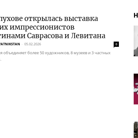
Н
пухове открылась выставка
ких импрессионистов
тинами Саврасова и Левитана
VATNIKSTAN
-
05.02.2026
0
я объединяет более 50 художников, 8 музеев и 3 частных
.