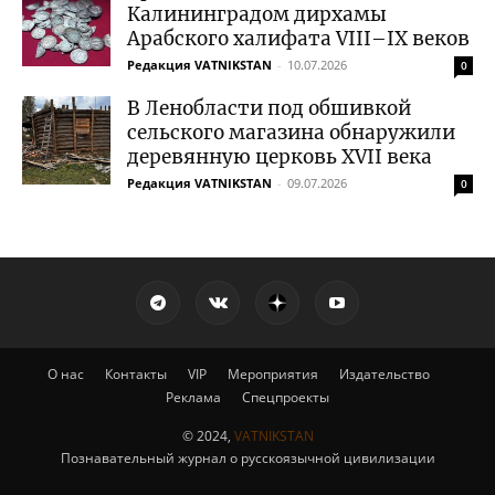
Калининградом дирхамы
Арабского халифата VIII–IX веков
Редакция VATNIKSTAN
-
10.07.2026
0
В Ленобласти под обшивкой
сельского магазина обнаружили
деревянную церковь XVII века
Редакция VATNIKSTAN
-
09.07.2026
0
О нас
Контакты
VIP
Мероприятия
Издательство
Реклама
Спецпроекты
© 2024,
VATNIKSTAN
Познавательный журнал о русскоязычной цивилизации