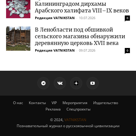
Калининградом дирхамы
Арабского халифата VIII–IX веков
Редакция VATNIKSTAN
-
10.07.2026
0
В Ленобласти под обшивкой
сельского магазина обнаружили
деревянную церковь XVII века
Редакция VATNIKSTAN
-
09.07.2026
0
О нас
Контакты
VIP
Мероприятия
Издательство
Реклама
Спецпроекты
© 2024,
VATNIKSTAN
Познавательный журнал о русскоязычной цивилизации