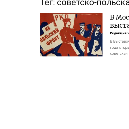
Тег: советско-польск
В Мос
выста
Редакция 
В Выставо
года откр
советская