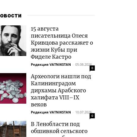
овости
15 августа
писательница Олеся
Кривцова расскажет о
жизни Кубы при
Фиделе Кастро
Редакция VATNIKSTAN
-
05.08.2026
0
Археологи нашли под
Калининградом
дирхамы Арабского
халифата VIII–IX
веков
Редакция VATNIKSTAN
-
10.07.2026
0
В Ленобласти под
обшивкой сельского