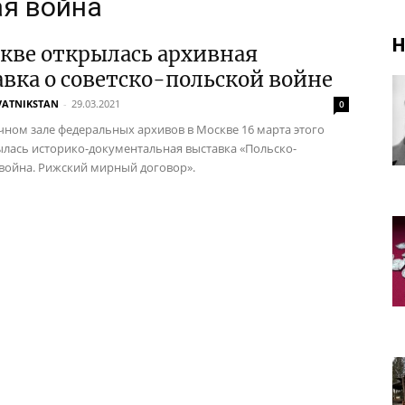
ая война
Н
кве открылась архивная
вка о советско-польской войне
VATNIKSTAN
-
29.03.2021
0
чном зале федеральных архивов в Москве 16 марта этого
ылась историко-документальная выставка «Польско-
 война. Рижский мирный договор».