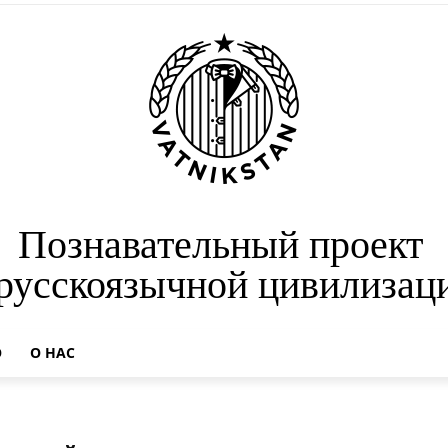
Познавательный проект
 русскоязычной цивилизац
О
О НАС