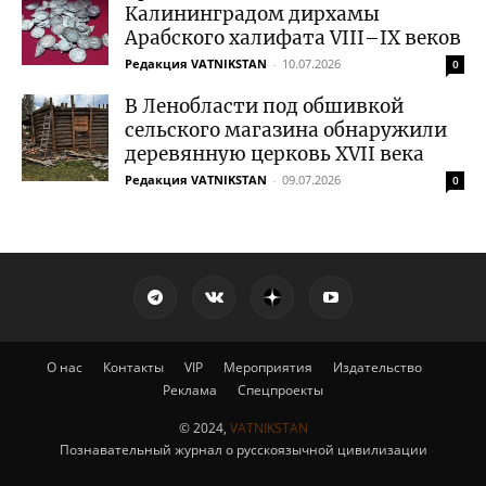
Калининградом дирхамы
Арабского халифата VIII–IX веков
Редакция VATNIKSTAN
-
10.07.2026
0
В Ленобласти под обшивкой
сельского магазина обнаружили
деревянную церковь XVII века
Редакция VATNIKSTAN
-
09.07.2026
0
О нас
Контакты
VIP
Мероприятия
Издательство
Реклама
Спецпроекты
© 2024,
VATNIKSTAN
Познавательный журнал о русскоязычной цивилизации