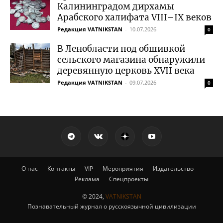
Калининградом дирхамы
Арабского халифата VIII–IX веков
Редакция VATNIKSTAN
-
10.07.2026
0
В Ленобласти под обшивкой
сельского магазина обнаружили
деревянную церковь XVII века
Редакция VATNIKSTAN
-
09.07.2026
0
О нас
Контакты
VIP
Мероприятия
Издательство
Реклама
Спецпроекты
© 2024,
VATNIKSTAN
Познавательный журнал о русскоязычной цивилизации