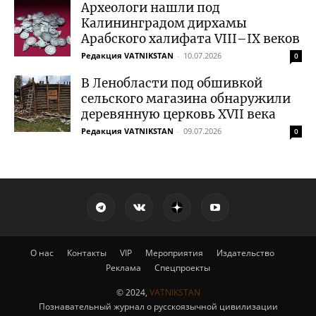
Археологи нашли под
Калининградом дирхамы
Арабского халифата VIII–IX веков
Редакция VATNIKSTAN
-
10.07.2026
0
В Ленобласти под обшивкой
сельского магазина обнаружили
деревянную церковь XVII века
Редакция VATNIKSTAN
-
09.07.2026
0
О нас
Контакты
VIP
Мероприятия
Издательство
Реклама
Спецпроекты
© 2024,
VATNIKSTAN
Познавательный журнал о русскоязычной цивилизации