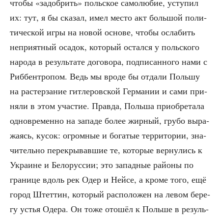
что­бы «задоб­рить» поль­ское само­лю­бие, усту­пил
их: тут, я бы ска­зал, имел место акт боль­шой поли­
ти­че­ской игры на новой осно­ве, что­бы осла­бить
непри­ят­ный оса­док, кото­рый остал­ся у поль­ско­го
наро­да в резуль­та­те дого­во­ра, под­пи­сан­но­го нами с
Риббен­тро­пом. Ведь мы вро­де бы отда­ли Поль­шу
на рас­тер­за­ние гит­ле­ров­ской Гер­ма­нии и сами при­
ня­ли в этом уча­стие. Прав­да, Поль­ша при­об­ре­та­ла
одно­вре­мен­но на запа­де более жир­ный, гру­бо выра­
жа­ясь, кусок: огром­ные и бога­тые тер­ри­то­рии, зна­
чи­тель­но пере­кры­вав­шие те, кото­рые вер­ну­лись к
Укра­ине и Бело­рус­сии; это запад­ные рай­о­ны по
гра­ни­це вдоль рек Одер и Ней­се, а кро­ме того, ещё
город Штет­тин, кото­рый рас­по­ло­жен на левом бере­
гу устья Оде­ра. Он тоже ото­шёл к Поль­ше в резуль­