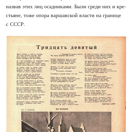
назвав этих лиц осад­ни­ка­ми. Были сре­ди них и кре­
стьяне, тоже опо­ра вар­шав­ской вла­сти на гра­ни­це
с СССР.