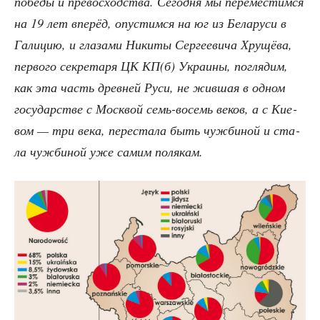
побе­ды и пре­вос­ход­ства. Сего­дня мы пере­ме­стим­ся
на 19 лет впе­рёд, опу­стим­ся на юг из Бела­ру­си в
Гали­цию, и гла­за­ми Ники­ты Сер­ге­е­ви­ча Хру­щё­ва,
пер­во­го сек­ре­та­ря ЦК КП(б) Укра­и­ны, погля­дим,
как эта часть древ­ней Руси, не жив­шая в одном
госу­дар­стве с Моск­вой семь-восемь веков, а с Кие­
вом — три века, пере­ста­ла быть чуж­би­ной и ста­
ла чуж­би­ной уже самим полякам.