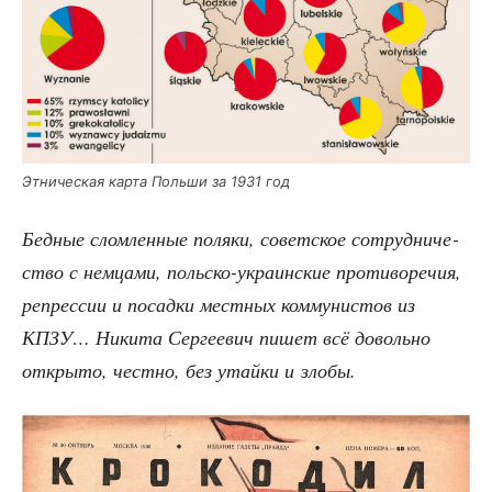
Этни­че­ская кар­та Поль­ши за 1931 год
Бед­ные слом­лен­ные поля­ки, совет­ское сотруд­ни­че­
ство с нем­ца­ми, поль­ско-укра­ин­ские про­ти­во­ре­чия,
репрес­сии и посад­ки мест­ных ком­му­ни­стов из
КПЗУ… Ники­та Сер­ге­е­вич пишет всё доволь­но
откры­то, чест­но, без утай­ки и злобы.