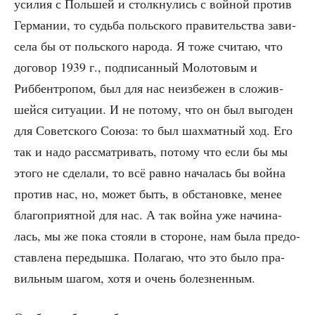
уси­лия с Поль­шей и столк­ну­лись с вой­ной про­тив
Гер­ма­нии, то судь­ба поль­ско­го пра­ви­тель­ства зави­
се­ла бы от поль­ско­го наро­да. Я тоже счи­таю, что
дого­вор 1939 г., под­пи­сан­ный Моло­то­вым и
Риббен­тро­пом, был для нас неиз­бе­жен в сло­жив­
шей­ся ситу­а­ции. И не пото­му, что он был выго­ден
для Совет­ско­го Сою­за: то был шах­мат­ный ход. Его
так и надо рас­смат­ри­вать, пото­му что если бы мы
это­го не сде­ла­ли, то всё рав­но нача­лась бы вой­на
про­тив нас, но, может быть, в обста­нов­ке, менее
бла­го­при­ят­ной для нас. А так вой­на уже начи­на­
лась, мы же пока сто­я­ли в сто­роне, нам была предо­
став­ле­на пере­дыш­ка. Пола­гаю, что это было пра­
виль­ным шагом, хотя и очень болезненным.