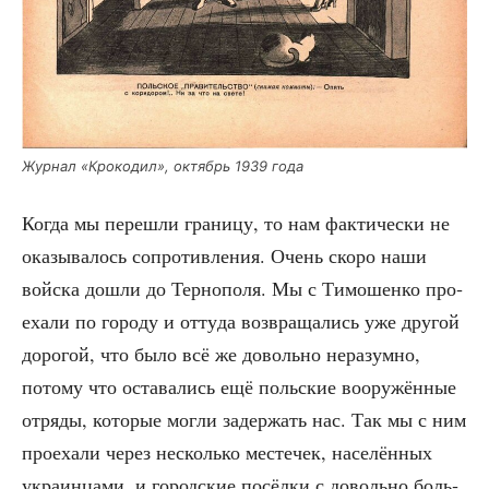
Жур­нал «Кро­ко­дил», октябрь 1939 года
Когда мы пере­шли гра­ни­цу, то нам фак­ти­че­ски не
ока­зы­ва­лось сопро­тив­ле­ния. Очень ско­ро наши
вой­ска дошли до Тер­но­по­ля. Мы с Тимо­шен­ко про­
еха­ли по горо­ду и отту­да воз­вра­ща­лись уже дру­гой
доро­гой, что было всё же доволь­но нера­зум­но,
пото­му что оста­ва­лись ещё поль­ские воору­жён­ные
отря­ды, кото­рые мог­ли задер­жать нас. Так мы с ним
про­еха­ли через несколь­ко месте­чек, насе­лён­ных
укра­ин­ца­ми, и город­ские посёл­ки с доволь­но боль­