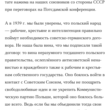
та­те нажи­ма на наших союз­ни­ков со сто­ро­ны СССР
при пере­го­во­рах на Потс­дам­ской конференции.
А в 1939 г. мы были уве­ре­ны, что поль­ский народ
— рабо­чие, кре­стьяне и интел­ли­ген­ция пра­виль­но
пой­мут необ­хо­ди­мость совет­ско-гер­ман­ско­го дого­
во­ра. Не наша была вина, что мы под­пи­са­ли такой
дого­вор: то вина нера­зум­но­го тогдаш­не­го поль­ско­го
пра­ви­тель­ства, ослеп­лён­но­го анти­со­вет­ской нена­
ви­стью и враж­деб­но­го так­же к рабо­чим и кре­стья­
нам соб­ствен­но­го госу­дар­ства. Оно боя­лось вой­ти в
кон­такт с Совет­ским Сою­зом, что­бы не поощ­рить
сво­бо­до­лю­би­вые идеи и не укре­пить Ком­му­ни­сти­
че­скую пар­тию Поль­ши, кото­рой оно боя­лось боль­
ше все­го. Ведь если бы мы объ­еди­ни­ли тогда свои