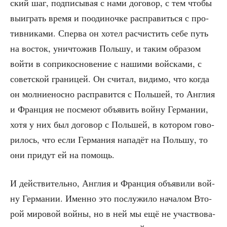
ский шаг, под­пи­сы­вая с нами дого­вор, с тем что­бы
выиг­рать вре­мя и пооди­ноч­ке рас­пра­вить­ся с про­
тив­ни­ка­ми. Спер­ва он хотел рас­чи­стить себе путь
на восток, уни­что­жив Поль­шу, и таким обра­зом
вой­ти в сопри­кос­но­ве­ние с наши­ми вой­ска­ми, с
совет­ской гра­ни­цей. Он счи­тал, види­мо, что когда
он мол­ние­нос­но рас­пра­вит­ся с Поль­шей, то Англия
и Фран­ция не посме­ют объ­явить вой­ну Гер­ма­нии,
хотя у них был дого­вор с Поль­шей, в кото­ром гово­
ри­лось, что если Гер­ма­ния напа­дёт на Поль­шу, то
они при­дут ей на помощь.
И дей­стви­тель­но, Англия и Фран­ция объ­яви­ли вой­
ну Гер­ма­нии. Имен­но это послу­жи­ло нача­лом Вто­
рой миро­вой вой­ны, но в ней мы ещё не участ­во­ва­