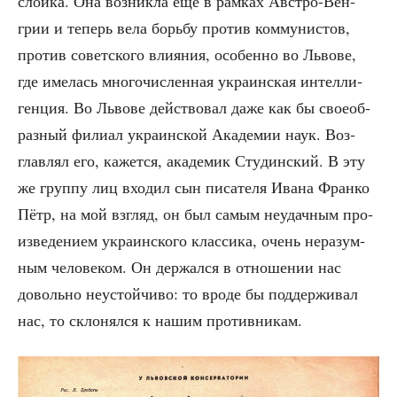
слой­ка. Она воз­ник­ла ещё в рам­ках Авст­ро-Вен­
грии и теперь вела борь­бу про­тив ком­му­ни­стов,
про­тив совет­ско­го вли­я­ния, осо­бен­но во Льво­ве,
где име­лась мно­го­чис­лен­ная укра­ин­ская интел­ли­
ген­ция. Во Льво­ве дей­ство­вал даже как бы свое­об­
раз­ный фили­ал укра­ин­ской Ака­де­мии наук. Воз­
глав­лял его, кажет­ся, ака­де­мик Сту­дин­ский. В эту
же груп­пу лиц вхо­дил сын писа­те­ля Ива­на Фран­ко
Пётр, на мой взгляд, он был самым неудач­ным про­
из­ве­де­ни­ем укра­ин­ско­го клас­си­ка, очень нера­зум­
ным чело­ве­ком. Он дер­жал­ся в отно­ше­нии нас
доволь­но неустой­чи­во: то вро­де бы под­дер­жи­вал
нас, то скло­нял­ся к нашим противникам.