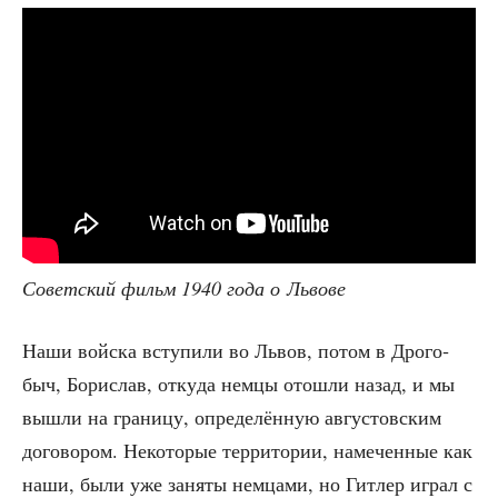
Совет­ский фильм 1940 года о Львове
Наши вой­ска всту­пи­ли во Львов, потом в Дро­го­
быч, Бори­слав, отку­да нем­цы ото­шли назад, и мы
вышли на гра­ни­цу, опре­де­лён­ную авгу­стов­ским
дого­во­ром. Неко­то­рые тер­ри­то­рии, наме­чен­ные как
наши, были уже заня­ты нем­ца­ми, но Гит­лер играл с