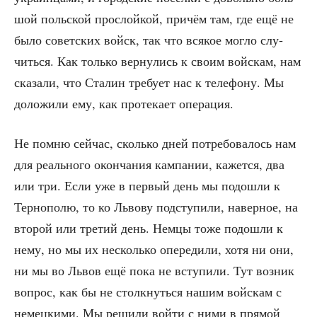
шой поль­ской про­слой­кой, при­чём там, где ещё не
было совет­ских войск, так что вся­кое мог­ло слу­
чить­ся. Как толь­ко вер­ну­лись к сво­им вой­скам, нам
ска­за­ли, что Ста­лин тре­бу­ет нас к теле­фо­ну. Мы
доло­жи­ли ему, как про­те­ка­ет операция.
Не пом­ню сей­час, сколь­ко дней потре­бо­ва­лось нам
для реаль­но­го окон­ча­ния кам­па­нии, кажет­ся, два
или три. Если уже в пер­вый день мы подо­шли к
Тер­но­по­лю, то ко Льво­ву под­сту­пи­ли, навер­ное, на
вто­рой или тре­тий день. Нем­цы тоже подо­шли к
нему, но мы их несколь­ко опе­ре­ди­ли, хотя ни они,
ни мы во Львов ещё пока не всту­пи­ли. Тут воз­ник
вопрос, как бы не столк­нуть­ся нашим вой­скам с
немец­ки­ми. Мы реши­ли вой­ти с ними в пря­мой