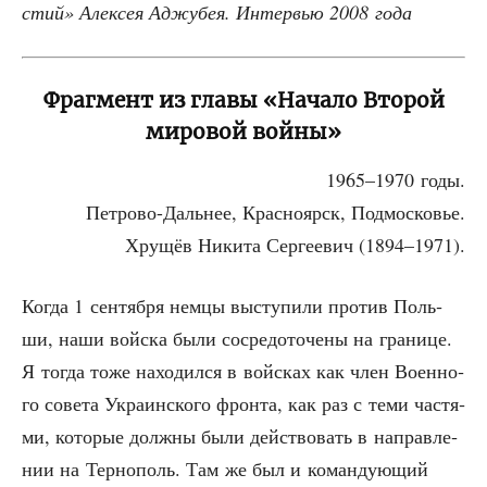
стий» Алек­сея Аджу­бея. Интер­вью 2008 года
Фрагмент из главы «Начало Второй
мировой войны»
1965–1970 годы.
Пет­ро­во-Даль­нее, Крас­но­ярск, Подмосковье.
Хру­щёв Ники­та Сер­ге­е­вич (1894–1971).
Когда 1 сен­тяб­ря нем­цы высту­пи­ли про­тив Поль­
ши, наши вой­ска были сосре­до­то­че­ны на гра­ни­це.
Я тогда тоже нахо­дил­ся в вой­сках как член Воен­но­
го сове­та Укра­ин­ско­го фрон­та, как раз с теми частя­
ми, кото­рые долж­ны были дей­ство­вать в направ­ле­
нии на Тер­но­поль. Там же был и коман­ду­ю­щий