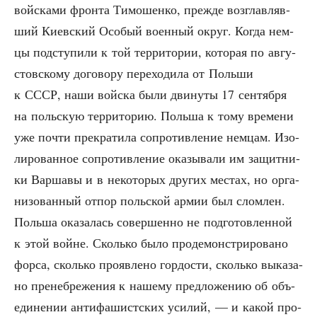
вой­ска­ми фрон­та Тимо­шен­ко, преж­де воз­глав­ляв­
ший Киев­ский Осо­бый воен­ный округ. Когда нем­
цы под­сту­пи­ли к той тер­ри­то­рии, кото­рая по авгу­
стов­ско­му дого­во­ру пере­хо­ди­ла от Поль­ши
к СССР, наши вой­ска были дви­ну­ты 17 сен­тяб­ря
на поль­скую тер­ри­то­рию. Поль­ша к тому вре­ме­ни
уже почти пре­кра­ти­ла сопро­тив­ле­ние нем­цам. Изо­
ли­ро­ван­ное сопро­тив­ле­ние ока­зы­ва­ли им защит­ни­
ки Вар­ша­вы и в неко­то­рых дру­гих местах, но орга­
ни­зо­ван­ный отпор поль­ской армии был слом­лен.
Поль­ша ока­за­лась совер­шен­но не под­го­тов­лен­ной
к этой войне. Сколь­ко было про­де­мон­стри­ро­ва­но
фор­са, сколь­ко про­яв­ле­но гор­до­сти, сколь­ко выка­за­
но пре­не­бре­же­ния к наше­му пред­ло­же­нию об объ­
еди­не­нии анти­фа­шист­ских уси­лий, — и какой про­