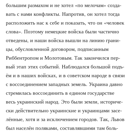
боль­шим раз­ма­хом и не хотел «по мело­чам» созда­
вать с нами кон­флик­ты. Напро­тив, он хотел тогда
рас­по­ло­жить нас к себе и пока­зать, что он «чело­век
сло­ва». Поэто­му немец­кие вой­ска были частич­но
отве­де­ны, и наши вой­ска вышли на линию гра­ни­
цы, обу­слов­лен­ной дого­во­ром, под­пи­сан­ным
Риббен­тро­пом и Моло­то­вым. Так закон­чил­ся пер­
вый этап этих собы­тий. Наблю­дал­ся боль­шой подъ­
ём и в наших вой­сках, и в совет­ском наро­де в свя­зи
с вос­со­еди­не­ни­ем запад­ных земель. Укра­и­на дав­но
стре­ми­лась вос­со­еди­нить в еди­ном госу­дар­стве
весь укра­ин­ский народ. Это были зем­ли, исто­ри­че­
ски дей­стви­тель­но укра­ин­ские и укра­ин­ца­ми засе­
лён­ные, хотя и за исклю­че­ни­ем горо­дов. Так, Львов
был насе­лён поля­ка­ми, состав­ляв­ши­ми там боль­