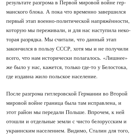
резуль­та­те раз­гро­ма в Пер­вой миро­вой войне гер­
ман­ско­го бло­ка. А пока что вре­мен­но завер­шил­ся
пер­вый этап воен­но-поли­ти­че­ской напря­жён­но­сти,
кото­рую мы пере­жи­ва­ли, и для нас насту­пи­ла неко­
то­рая раз­ряд­ка. Мы счи­та­ли, что дан­ный этап
закон­чил­ся в поль­зу СССР, хотя мы и не полу­чи­ли
все­го, что нам исто­ри­че­ски пола­га­лось. «Лиш­нее»
же было у нас, кажет­ся, толь­ко где-то у Бело­сто­ка,
где издав­на жило поль­ское население.
После раз­гро­ма гит­ле­ров­ской Гер­ма­нии во Вто­рой
миро­вой войне гра­ни­ца была там исправ­ле­на, и
этот рай­он мы пере­да­ли Поль­ше. Впро­чем, к ней
ото­шли и отдель­ные зем­ли с чисто бело­рус­ским и
укра­ин­ским насе­ле­ни­ем. Види­мо, Ста­лин для того,