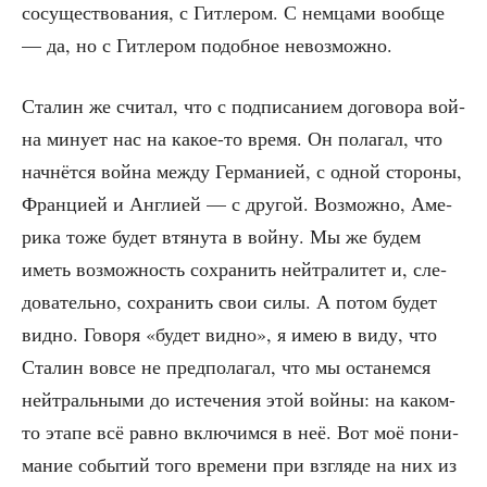
сосу­ще­ство­ва­ния, с Гит­ле­ром. С нем­ца­ми вооб­ще
— да, но с Гит­ле­ром подоб­ное невозможно.
Ста­лин же счи­тал, что с под­пи­са­ни­ем дого­во­ра вой­
на мину­ет нас на какое-то вре­мя. Он пола­гал, что
нач­нёт­ся вой­на меж­ду Гер­ма­ни­ей, с одной сто­ро­ны,
Фран­ци­ей и Англи­ей — с дру­гой. Воз­мож­но, Аме­
ри­ка тоже будет втя­ну­та в вой­ну. Мы же будем
иметь воз­мож­ность сохра­нить ней­тра­ли­тет и, сле­
до­ва­тель­но, сохра­нить свои силы. А потом будет
вид­но. Гово­ря «будет вид­но», я имею в виду, что
Ста­лин вовсе не пред­по­ла­гал, что мы оста­нем­ся
ней­траль­ны­ми до исте­че­ния этой вой­ны: на каком-
то эта­пе всё рав­но вклю­чим­ся в неё. Вот моё пони­
ма­ние собы­тий того вре­ме­ни при взгля­де на них из