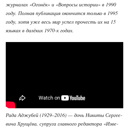
жур­на­лах «Ого­нёк» и «Вопро­сы исто­рии» в 1990
году. Пол­ная пуб­ли­ка­ция окон­чит­ся толь­ко в 1995
году, хотя уже весь мир успел про­честь их на 15
язы­ках в далё­ких 1970‑х годах.
Рада Аджу­бей (1929–2016) — дочь Ники­ты Сер­ге­е­
ви­ча Хру­щё­ва, супру­га глав­но­го редак­то­ра «Изве­