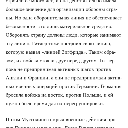
стро­и­ли её мно­го лет, и она дей­стви­тель­но име­ла
боль­шое зна­че­ние для орга­ни­за­ции обо­ро­ны стра­
ны. Но одна обо­ро­ни­тель­ная линия не обес­пе­чи­ва­ет
без­опас­но­сти, это лишь мате­ри­аль­ное сред­ство.
Обо­ро­нять стра­ну долж­ны люди, кото­рые зани­ма­ют
эту линию. Гит­лер тоже постро­ил свою линию,
кото­рую назвал «лини­ей Зиг­ф­ри­да». Таким обра­
зом, их вой­ска сто­я­ли друг перед дру­гом. Гит­лер
пока не пред­при­ни­мал актив­ных шагов про­тив
Англии и Фран­ции, а они не пред­при­ни­ма­ли актив­
ных воен­ных опе­ра­ций про­тив Гер­ма­нии. Гер­ма­ния
бро­си­ла вой­ска на восток, про­тив Поль­ши, и ей
нуж­но было вре­мя для их перегруппировки.
Потом Мус­со­ли­ни открыл воен­ные дей­ствия про­
тив Гре­ции и завяз в них. Далее Гит­лер напал на