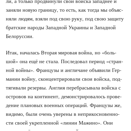
ли, а толь­ко про­дви­ну­ли свои вой­ска запад­нее и
заня­ли новую гра­ни­цу, то есть, как тогда мы объ­яс­
ня­ли людям, взя­ли под свою руку, под свою защи­ту
брат­ские наро­ды Запад­ной Укра­и­ны и Запад­ной
Белоруссии.
Итак, нача­лась Вто­рая миро­вая вой­на, но «боль­
шой» она ещё не ста­ла. После­до­вал пери­од «стран­
ной вой­ны». Фран­цу­зы и англи­чане объ­яви­ли Гер­
ма­нии вой­ну, скон­цен­три­ро­ва­ли свои вой­ска, под­
тя­ги­ва­ли резер­вы. Англия пере­бра­сы­ва­ла вой­ска с
ост­ро­вов на кон­ти­нент, демон­стри­ро­ва­лось про­ве­
де­ние пла­но­вых воен­ных опе­ра­ций. Фран­цу­зы же,
види­мо, были очень уве­ре­ны в непри­кос­но­вен­но­
сти сво­ей укреп­лен­ной «линии Мажи­но». Они