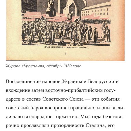
Жур­нал «Кро­ко­дил», октябрь 1939 года
Вос­со­еди­не­ние наро­дов Укра­и­ны и Бело­рус­сии и
вхож­де­ние затем восточ­но-при­бал­тий­ских госу­
дарств в состав Совет­ско­го Сою­за — эти собы­тия
совет­ский народ вос­при­нял пра­виль­но, и они выли­
лись во все­на­род­ное тор­же­ство. Мы тогда без­ого­во­
роч­но про­слав­ля­ли про­зор­ли­вость Ста­ли­на, его