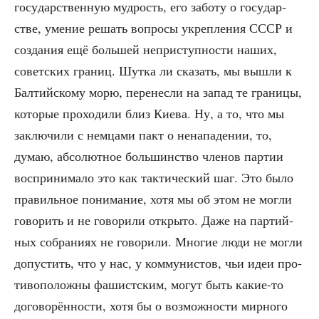
госу­дар­ствен­ную муд­рость, его забо­ту о госу­дар­
стве, уме­ние решать вопро­сы укреп­ле­ния СССР и
созда­ния ещё боль­шей непри­ступ­но­сти наших,
совет­ских гра­ниц. Шут­ка ли ска­зать, мы вышли к
Бал­тий­ско­му морю, пере­нес­ли на запад те гра­ни­цы,
кото­рые про­хо­ди­ли близ Кие­ва. Ну, а то, что мы
заклю­чи­ли с нем­ца­ми пакт о нена­па­де­нии, то,
думаю, абсо­лют­ное боль­шин­ство чле­нов пар­тии
вос­при­ни­ма­ло это как так­ти­че­ский шаг. Это было
пра­виль­ное пони­ма­ние, хотя мы об этом не мог­ли
гово­рить и не гово­ри­ли откры­то. Даже на пар­тий­
ных собра­ни­ях не гово­ри­ли. Мно­гие люди не мог­ли
допу­стить, что у нас, у ком­му­ни­стов, чьи идеи про­
ти­во­по­лож­ны фашист­ским, могут быть какие-то
дого­во­рён­но­сти, хотя бы о воз­мож­но­сти мир­но­го