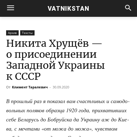
VATNIKSTAN
Архив
Тексты
Никита Хрущёв —
о присоединении
Западной Украины
к СССР
От
Климент Таралевич
-
30.09.2020
В про­шлый раз я пока­зал вам счаст­ли­вых и само­до­
воль­ных поля­ков образ­ца 1920 года, при­хва­тив­ших
себе Бела­русь до Боб­руй­ска да Укра­и­ну аж до Кие­
ва, с меч­та­ми «от можа до можа», чув­ством