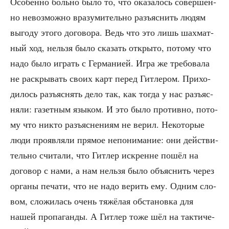
Осо­бен­но боль­но было то, что ока­за­лось совер­шен­
но невоз­мож­но вра­зу­ми­тель­но разъ­яс­нить людям
выго­ду это­го дого­во­ра. Ведь что это лишь шах­мат­
ный ход, нель­зя было ска­зать откры­то, пото­му что
надо было играть с Гер­ма­ни­ей. Игра же тре­бо­ва­ла
не рас­кры­вать сво­их карт перед Гит­ле­ром. При­хо­
ди­лось разъ­яс­нять дело так, как тогда у нас разъ­яс­
ня­ли: газет­ным язы­ком. И это было про­тив­но, пото­
му что никто разъ­яс­не­ни­ям не верил. Неко­то­рые
люди про­яв­ля­ли пря­мое непо­ни­ма­ние: они дей­стви­
тель­но счи­та­ли, что Гит­лер искренне пошёл на
дого­вор с нами, а нам нель­зя было объ­яс­нить через
орга­ны печа­ти, что не надо верить ему. Одним сло­
вом, сло­жи­лась очень тяжё­лая обста­нов­ка для
нашей про­па­ган­ды. А Гит­лер тоже шёл на так­ти­че­