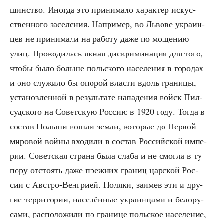
шин­ство. Ино­гда это при­ни­ма­ло харак­тер искус­
ствен­но­го засе­ле­ния. Напри­мер, во Льво­ве укра­ин­
цев не при­ни­ма­ли на рабо­ту даже по моще­нию
улиц. Про­во­ди­лась явная дис­кри­ми­на­ция для того,
что­бы было боль­ше поль­ско­го насе­ле­ния в горо­дах
и оно слу­жи­ло бы опо­рой вла­сти вдоль гра­ни­цы,
уста­нов­лен­ной в резуль­та­те напа­де­ния войск Пил­
суд­ско­го на Совет­скую Рос­сию в 1920 году. Тогда в
состав Поль­ши вошли зем­ли, кото­рые до Пер­вой
миро­вой вой­ны вхо­ди­ли в состав Рос­сий­ской импе­
рии. Совет­ская стра­на была сла­ба и не смог­ла в ту
пору отсто­ять даже преж­них гра­ниц цар­ской Рос­
сии с Авст­ро-Вен­гри­ей. Поля­ки, заи­мев эти и дру­
гие тер­ри­то­рии, насе­лён­ные укра­ин­ца­ми и бело­ру­
са­ми, рас­по­ло­жи­ли по гра­ни­це поль­ское насе­ле­ние,