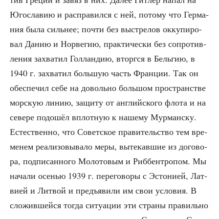
Юго­сла­вию и рас­пра­вил­ся с ней, пото­му что Гер­ма­
ния была силь­нее; почти без выстре­лов окку­пи­ро­
вал Данию и Нор­ве­гию, прак­ти­че­ски без сопро­тив­
ле­ния захва­тил Гол­лан­дию, вторг­ся в Бель­гию, в
1940 г. захва­тил боль­шую часть Фран­ции. Так он
обес­пе­чил себе на доволь­но боль­шом про­стран­стве
мор­скую линию, защи­ту от англий­ско­го фло­та и на
севе­ре подо­шёл вплот­ную к наше­му Мур­ман­ску.
Есте­ствен­но, что Совет­ское пра­ви­тель­ство тем вре­
ме­нем реа­ли­зо­вы­ва­ло меры, выте­кав­шие из дого­во­
ра, под­пи­сан­но­го Моло­то­вым и Риббен­тро­пом. Мы
нача­ли осе­нью 1939 г. пере­го­во­ры с Эсто­ни­ей, Лат­
ви­ей и Лит­вой и предъ­яви­ли им свои усло­вия. В
сло­жив­шей­ся тогда ситу­а­ции эти стра­ны пра­виль­но