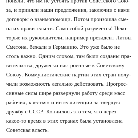
поня­ли, что им не усто­ять про­тив Совет­ско­го Сою­
за, и при­ня­ли наши пред­ло­же­ния, заклю­чив с нами
дого­во­ры о вза­и­мо­по­мо­щи. Потом про­изо­шла сме­
на их пра­ви­тельств. Само собой разу­ме­ет­ся! Неко­
то­рые их руко­во­ди­те­ли, напри­мер пре­зи­дент Лит­вы
Сме­то­на, бежа­ли в Гер­ма­нию. Это уже было не
столь важ­но. Одним сло­вом, там были созда­ны пра­
ви­тель­ства, дру­же­ски настро­ен­ные к Совет­ско­му
Сою­зу. Ком­му­ни­сти­че­ские пар­тии этих стран полу­
чи­ли воз­мож­ность легаль­но дей­ство­вать. Про­грес­
сив­ные силы шире раз­вер­ну­ли рабо­ту сре­ди масс
рабо­чих, кре­стьян и интел­ли­ген­ции за твер­дую
друж­бу с СССР. Кон­чи­лось это тем, что через
какое-то вре­мя в этих стра­нах была уста­нов­ле­на
Совет­ская власть.