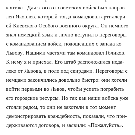
кон­такт. Для это­го от совет­ских войск был направ­
лен Яко­влев, кото­рый тогда коман­до­вал артил­ле­ри­
ей Киев­ско­го Осо­бо­го воен­но­го окру­га. Он немно­го
знал немец­кий язык и лич­но всту­пил в пере­го­во­ры
с коман­до­ва­ни­ем войск, подо­шед­ших с запа­да ко
Льво­ву. Наши­ми частя­ми там коман­до­вал Голи­ков.
К нему я и при­е­хал. Его штаб рас­по­ло­жил­ся неда­
ле­ко от Льво­ва, в поле под скир­да­ми. Пере­го­во­ры с
нем­ца­ми закон­чи­лись доволь­но быст­ро: они хоте­ли
вой­ти пер­вы­ми во Львов, что­бы успеть погра­бить
его город­ские ресур­сы. Но так как наши вой­ска уже
сто­я­ли рядом, то они не захо­те­ли в тот момент
демон­стри­ро­вать враж­деб­ность, пока­за­ли, что при­
дер­жи­ва­ют­ся дого­во­ра, и заяви­ли: «Пожа­луй­ста».