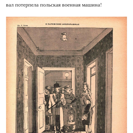
вал потер­пе­ла поль­ская воен­ная машина!