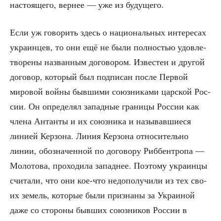
насто­я­ще­го, вер­нее — уже из будущего.
Если уж гово­рить здесь о наци­о­наль­ных инте­ре­сах
укра­ин­цев, то они ещё не были пол­но­стью удо­вле­
тво­ре­ны назван­ным дого­во­ром. Изве­стен и дру­гой
дого­вор, кото­рый был под­пи­сан после Пер­вой
миро­вой вой­ны быв­ши­ми союз­ни­ка­ми цар­ской Рос­
сии. Он опре­де­лял запад­ные гра­ни­цы Рос­сии как
чле­на Антан­ты и их союз­ни­ка и назы­вав­ши­е­ся
лини­ей Кер­зо­на. Линия Кер­зо­на отно­си­тель­но
линии, обо­зна­чен­ной по дого­во­ру Риббен­тро­па —
Моло­то­ва, про­хо­ди­ла запад­нее. Поэто­му укра­ин­цы
счи­та­ли, что они кое-что недо­по­лу­чи­ли из тех сво­
их земель, кото­рые были при­зна­ны за Укра­и­ной
даже со сто­ро­ны быв­ших союз­ни­ков Рос­сии в