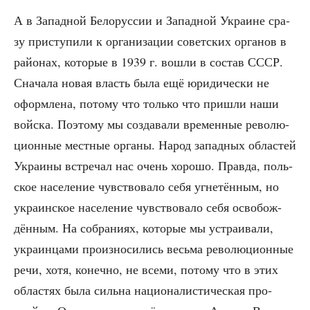
А в Запад­ной Бело­рус­сии и Запад­ной Укра­ине сра­
зу при­сту­пи­ли к орга­ни­за­ции совет­ских орга­нов в
рай­о­нах, кото­рые в 1939 г. вошли в состав СССР.
Сна­ча­ла новая власть была ещё юри­ди­че­ски не
оформ­ле­на, пото­му что толь­ко что при­шли наши
вой­ска. Поэто­му мы созда­ва­ли вре­мен­ные рево­лю­
ци­он­ные мест­ные орга­ны. Народ запад­ных обла­стей
Укра­и­ны встре­чал нас очень хоро­шо. Прав­да, поль­
ское насе­ле­ние чув­ство­ва­ло себя угне­тён­ным, но
укра­ин­ское насе­ле­ние чув­ство­ва­ло себя осво­бож­
дён­ным. На собра­ни­ях, кото­рые мы устра­и­ва­ли,
укра­ин­ца­ми про­из­но­си­лись весь­ма рево­лю­ци­он­ные
речи, хотя, конеч­но, не все­ми, пото­му что в этих
обла­стях была силь­на наци­о­на­ли­сти­че­ская про­