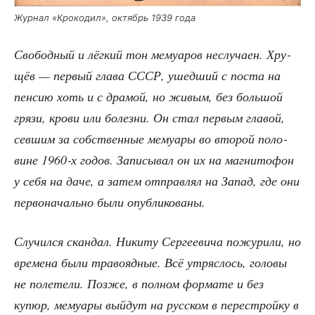
Жур­нал «Кро­ко­дил», октябрь 1939 года
Сво­бод­ный и лёг­кий тон мему­а­ров неслу­ча­ен. Хру­
щёв — пер­вый гла­ва СССР, ушед­ший с поста на
пен­сию хоть и с дра­мой, но живым, без боль­шой
гря­зи, кро­ви или болез­ни. Он стал пер­вым гла­вой,
сев­шим за соб­ствен­ные мему­а­ры во вто­рой поло­
вине 1960‑х годов. Запи­сы­вал он их на маг­ни­то­фон
у себя на даче, а затем отправ­лял на Запад, где они
пер­во­на­чаль­но были опубликованы.
Слу­чил­ся скан­дал. Ники­ту Сер­ге­е­ви­ча пожу­ри­ли, но
вре­ме­на были тра­во­яд­ные. Всё утряс­лось, голо­вы
не поле­те­ли. Поз­же, в пол­ном фор­ма­те и без
купюр, мему­а­ры вый­дут на рус­ском в пере­строй­ку в