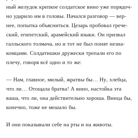
ный желу­док креп­кое сол­дат­ское вино уже поря­доч­
но уда­ри­ло им в голо­вы. Начал­ся раз­го­вор — вер­
нее, попыт­ка объ­яс­нить­ся. Цезарь про­бо­вал гре­че­
ский, еги­пет­ский, ара­мей­ский язы­ки. Он при­звал
галль­ско­го тол­ма­ча, но и тот не был понят незна­
ком­ца­ми. Сол­да­тиш­ки дру­же­ски тре­па­ли его по
пле­чу, гово­ря всё одно и то же:
— Нам, глав­ное, милый, жрат­вы бы… Ну, хлеб­ца,
что ли… Ото­ща­ла брат­ва! А вино, настой­ка эта
ваша, что ли, она дей­стви­тель­но хоро­ша. Вин­ца бы,
конеч­но, тоже не меша­ло бы.
И они пока­зы­ва­ли себе на рты и на животы.