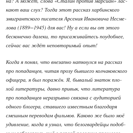
на? А может, сло­ва «Ста­лин про­тив мар­си­ан» лас­
ка­ют ваш слух? Тогда этот рас­сказ хар­бин­ско­го
эми­грант­ско­го писа­те­ля Арсе­ния Ива­но­ви­ча Несме­
ло­ва (1889−1945) для вас! Ну а если вы от это­го
бес­ко­неч­но дале­ки, то при­са­жи­вай­тесь поудоб­нее,
сей­час вас ждёт непо­вто­ри­мый опыт!
Когда я понял, что вне­зап­но наткнул­ся на рас­сказ
про попа­дан­цев, читая про­зу быв­ше­го кол­ча­ков­ско­го
офи­це­ра, я был пора­жён. Я, быва­лый зна­ток пло­
хой лите­ра­ту­ры, дав­но при­вык, что лите­ра­ту­ра
про попа­дан­цев нераз­рыв­но свя­за­на с ауди­то­ри­ей
одно­го бло­ге­ра, став­ше­го извест­ным бла­го­да­ря
смеш­ным пере­во­дам филь­мов. Како­во же было моё
удив­ле­ние, когда я узнал, что бело­гвар­дей­цы подоб­