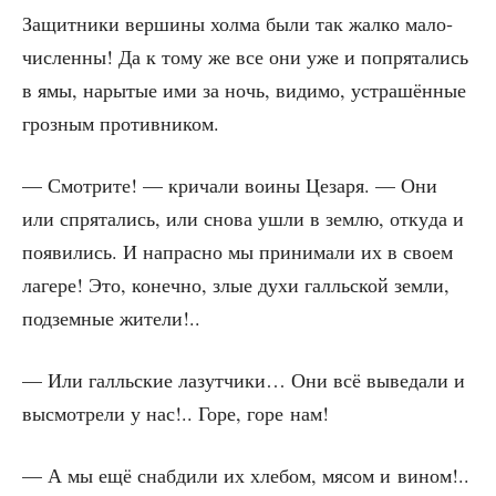
Защит­ни­ки вер­ши­ны хол­ма были так жал­ко мало­
чис­лен­ны! Да к тому же все они уже и попря­та­лись
в ямы, нары­тые ими за ночь, види­мо, устра­шён­ные
гроз­ным противником.
— Смот­ри­те! — кри­ча­ли вои­ны Цеза­ря. — Они
или спря­та­лись, или сно­ва ушли в зем­лю, отку­да и
появи­лись. И напрас­но мы при­ни­ма­ли их в сво­ем
лаге­ре! Это, конеч­но, злые духи галль­ской зем­ли,
под­зем­ные жители!..
— Или галль­ские лазут­чи­ки… Они всё выве­да­ли и
высмот­ре­ли у нас!.. Горе, горе нам!
— А мы ещё снаб­ди­ли их хле­бом, мясом и вином!..