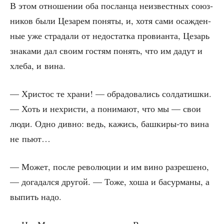
В этом отно­ше­нии оба послан­ца неиз­вест­ных союз­
ни­ков были Цеза­рем поня­ты, и, хотя сами оса­жден­
ные уже стра­да­ли от недо­стат­ка про­ви­ан­та, Цезарь
зна­ка­ми дал сво­им гостям понять, что им дадут и
хле­ба, и вина.
— Хри­стос те хра­ни! — обра­до­ва­лись сол­да­тиш­ки.
— Хоть и нехри­сти, а пони­ма­ют, что мы — свои
люди. Одно див­но: ведь, кажись, баш­ки­ры-то вина
не пьют…
— Может, после рево­лю­ции и им вино раз­ре­ше­но,
— дога­дал­ся дру­гой. — Тоже, хоша и басур­ма­ны, а
выпить надо.