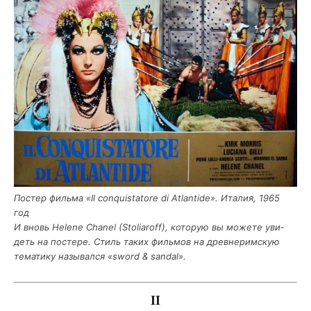
Постер филь­ма «Il conquistatore di Atlantide». Ита­лия, 1965
год
И вновь Helene Chanel (Stoliaroff), кото­рую вы може­те уви­
деть на посте­ре. Стиль таких филь­мов на древ­не­рим­скую
тема­ти­ку назы­вал­ся «sword & sandal».
II