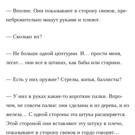
— Вполне. Они пока­зы­ва­ют в сто­ро­ну све­вов, пре­
не­бре­жи­тель­но машут рука­ми и плюют.
— Сколь­ко их?
— Не боль­ше одной цен­ту­рии. И… про­сти меня,
легат… они все в шта­нах, как бабы или старики.
— Есть у них ору­жие? Стре­лы, копья, баллисты?
— У них в руках какие-то корот­кие пал­ки. Впро­
чем, не совсем пал­ки: они сде­ла­ны и из дере­ва, и из
желе­за… С одной сто­ро­ны эта шту­ка рас­ши­ря­ет­ся.
Этой сто­ро­ной они встав­ля­ют эту шту­ку в пле­чо,
пока­зы­ва­ют в сто­ро­ну све­вов и гор­до говорят…