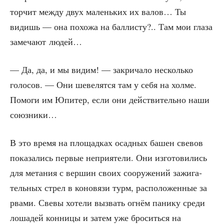
тор­чит меж­ду двух малень­ких их валов… Ты
видишь — она похо­жа на бал­ли­сту?.. Там мои гла­за
заме­ча­ют людей…
— Да, да, и мы видим! — закри­ча­ло несколь­ко
голо­сов. — Они шеве­лят­ся там у себя на хол­ме.
Помо­ги им Юпи­тер, если они дей­стви­тель­но наши
союзники…
В это вре­мя на пло­щад­ках осад­ных башен све­вов
пока­за­лись пер­вые непри­я­те­ли. Они изго­то­ви­лись
для мета­ния с вер­шин сво­их соору­же­ний зажи­га­
тель­ных стрел в коно­вя­зи турм, рас­по­ло­жен­ные за
рва­ми. Све­вы хоте­ли вызвать огнём пани­ку сре­ди
лоша­дей кон­ни­цы и затем уже бро­сить­ся на