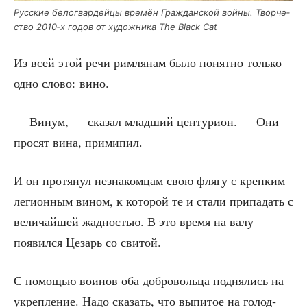
Рус­ские бело­гвар­дей­цы вре­мён Граж­дан­ской вой­ны. Твор­че­
ство 2010‑х годов от худож­ни­ка The Black Cat
Из всей этой речи рим­ля­нам было понят­но толь­ко
одно сло­во: вино.
— Винум, — ска­зал млад­ший цен­ту­ри­он. — Они
про­сят вина, примипил.
И он про­тя­нул незна­ком­цам свою фля­гу с креп­ким
леги­он­ным вином, к кото­рой те и ста­ли при­па­дать с
вели­чай­шей жад­но­стью. В это вре­мя на валу
появил­ся Цезарь со свитой.
С помо­щью вои­нов оба доб­ро­воль­ца под­ня­лись на
укреп­ле­ние. Надо ска­зать, что выпи­тое на голод­