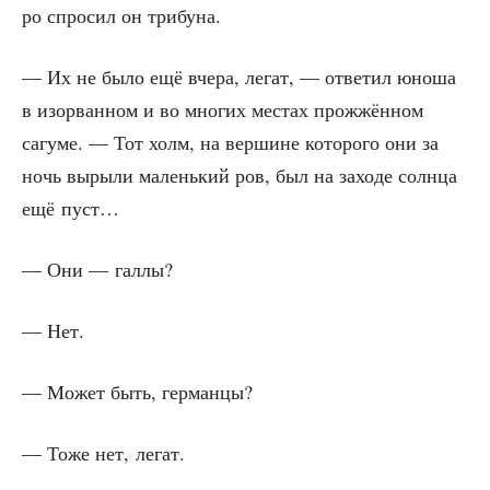
ро спро­сил он трибуна.
— Их не было ещё вче­ра, легат, — отве­тил юно­ша
в изо­рван­ном и во мно­гих местах про­жжён­ном
сагу­ме. — Тот холм, на вер­шине кото­ро­го они за
ночь выры­ли малень­кий ров, был на захо­де солн­ца
ещё пуст…
— Они — галлы?
— Нет.
— Может быть, германцы?
— Тоже нет, легат.