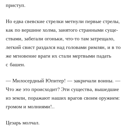
приступ.
Но едва свев­ские стрел­ки мет­ну­ли пер­вые стре­лы,
как по вер­шине хол­ма, заня­то­го стран­ны­ми суще­
ства­ми, забе­га­ли огонь­ки, что-то там затре­ща­ло,
лег­кий свист раз­дал­ся над голо­ва­ми рим­лян, и в то
же мгно­ве­ние вра­ги их ста­ли мерт­вы­ми падать
с башен.
— Мило­серд­ный Юпи­тер! — закри­ча­ли вои­ны. —
Что же это про­ис­хо­дит? Эти суще­ства, вышед­шие
из зем­ли, пора­жа­ют наших вра­гов сво­им ору­жи­ем:
гро­мом и молниями!..
Цезарь мол­чал.