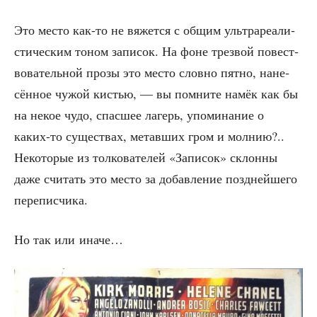
Это место как-то не вяжет­ся с общим уль­тра­ре­а­ли­
сти­че­ским тоном запи­сок. На фоне трез­вой повест­
во­ва­тель­ной про­зы это место слов­но пят­но, нане­
сён­ное чужой кистью, — вы помни­те намёк как бы
на некое чудо, спас­шее лагерь, упо­ми­на­ние о
каких-то суще­ствах, метав­ших гром и мол­нию?..
Неко­то­рые из тол­ко­ва­те­лей «Запи­сок» склон­ны
даже счи­тать это место за добав­ле­ние позд­ней­ше­го
переписчика.
Но так или иначе…