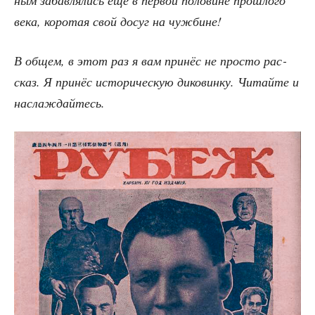
ным забав­ля­лись ещё в пер­вой поло­вине про­шло­го
века, коро­тая свой досуг на чужбине!
В общем, в этот раз я вам при­нёс не про­сто рас­
сказ. Я при­нёс исто­ри­че­скую дико­вин­ку. Читай­те и
наслаждайтесь.