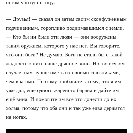
ногам уби­тую птицу.
— Дру­зья! — ска­зал он затем сво­им скон­фу­жен­ным
под­чи­нен­ным, тороп­ли­во под­ни­мав­шим­ся с зем­ли.
— Кто бы ни были эти люди — они воору­же­ны
таким ору­жи­ем, кото­ро­го у нас нет. Вы гово­ри­те,
что они боги? Не думаю. Боги не ста­ли бы с такой
жад­но­стью пить наше дрян­ное вино. Но, во вся­ком
слу­чае, нам луч­ше иметь их сво­и­ми союз­ни­ка­ми,
чем вра­га­ми. Поэто­му при­бавь­те к тому, что я им
уже дал, ещё одно­го жаре­но­го бара­на и дай­те им
ещё вина. И помо­ги­те им всё это доне­сти до их
хол­ма, пото­му что оба они и так уже едва дер­жат­ся
на ногах.