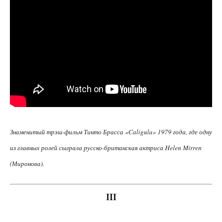
Зна­ме­ни­тый трэш-фильм Тин­то Брас­са «Caligula» 1979 года, где одну
из глав­ных ролей сыг­ра­ла рус­ско-бри­тан­ская актри­са Helen Mirren
(Миро­но­ва).
III