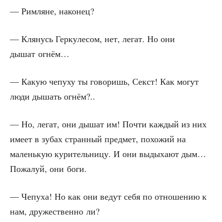
— Рим­ляне, наконец?
— Кля­нусь Гер­ку­ле­сом, нет, легат. Но они
дышат огнём…
— Какую чепу­ху ты гово­ришь, Секст! Как могут
люди дышать огнём?..
— Но, легат, они дышат им! Почти каж­дый из них
име­ет в зубах стран­ный пред­мет, похо­жий на
малень­кую кури­тель­ни­цу. И они выды­ха­ют дым…
Пожа­луй, они боги.
— Чепу­ха! Но как они ведут себя по отно­ше­нию к
нам, дру­же­ствен­но ли?