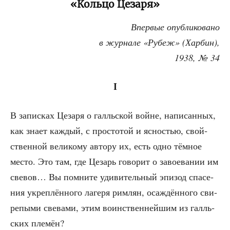
«Кольцо Цезаря»
Впер­вые опуб­ли­ко­ва­но
в жур­на­ле «Рубеж» (Хар­бин),
1938, № 34
I
В запис­ках Цеза­ря о галль­ской войне, напи­сан­ных,
как зна­ет каж­дый, с про­сто­той и ясно­стью, свой­
ствен­ной вели­ко­му авто­ру их, есть одно тём­ное
место. Это там, где Цезарь гово­рит о заво­е­ва­нии им
све­вов… Вы помни­те уди­ви­тель­ный эпи­зод спа­се­
ния укреп­лён­но­го лаге­ря рим­лян, оса­ждён­но­го сви­
ре­пы­ми све­ва­ми, этим воин­ствен­ней­шим из галль­
ских племён?