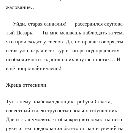
жалование…
— Уйди, ста­рая сан­да­лия! — рас­сер­дил­ся ску­по­ва­
тый Цезарь. — Ты мне меша­ешь наблю­дать за тем,
что про­ис­хо­дит у све­вов. Да, по прав­де гово­ря, ты
и так уж сожрал всех кур в лаге­ре под пред­ло­гом
необ­хо­ди­мо­сти гада­ния на их внут­рен­но­стях… И
ещё попрошайничаешь!
Жре­ца оттеснили.
Тут к нему под­бе­жал ден­щик три­бу­на Сек­ста,
извест­ный сво­ею тру­со­стью воль­но­от­пу­щен­ник
Дав и стал умо­лять, что­бы жрец воз­ло­жил на него
руки и тем предо­хра­нил бы его от ран и уве­чий на