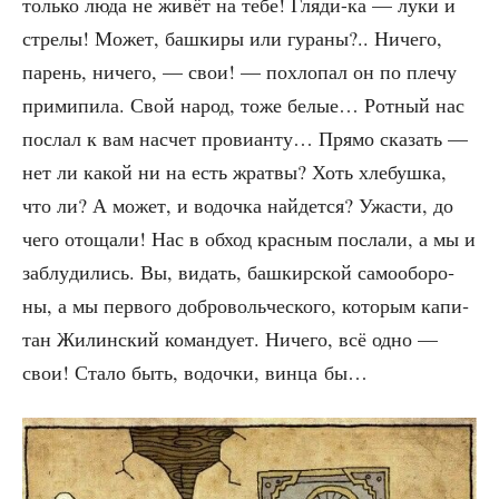
толь­ко люда не живёт на тебе! Гля­ди-ка — луки и
стре­лы! Может, баш­ки­ры или гура­ны?.. Ниче­го,
парень, ниче­го, — свои! — похло­пал он по пле­чу
при­ми­пи­ла. Свой народ, тоже белые… Рот­ный нас
послал к вам насчет про­ви­ан­ту… Пря­мо ска­зать —
нет ли какой ни на есть жрат­вы? Хоть хле­буш­ка,
что ли? А может, и водоч­ка най­дет­ся? Ужа­сти, до
чего ото­ща­ли! Нас в обход крас­ным посла­ли, а мы и
заблу­ди­лись. Вы, видать, баш­кир­ской само­обо­ро­
ны, а мы пер­во­го доб­ро­воль­че­ско­го, кото­рым капи­
тан Жилин­ский коман­ду­ет. Ниче­го, всё одно —
свои! Ста­ло быть, водоч­ки, вин­ца бы…