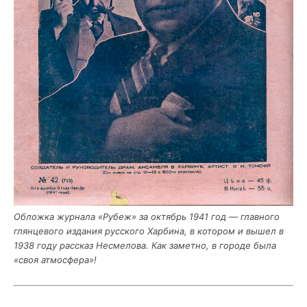
Облож­ка жур­на­ла «Рубеж» за октябрь 1941 год — глав­но­го
глян­це­во­го изда­ния рус­ско­го Хар­би­на, в кото­ром и вышел в
1938 году рас­сказ Несме­ло­ва. Как замет­но, в горо­де была
«своя атмосфера»!