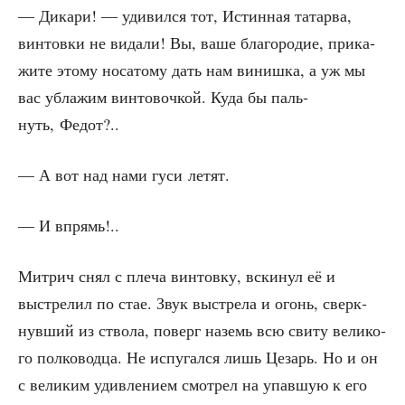
— Дика­ри! — уди­вил­ся тот, Истин­ная татар­ва,
вин­тов­ки не вида­ли! Вы, ваше бла­го­ро­дие, при­ка­
жи­те это­му носа­то­му дать нам виниш­ка, а уж мы
вас убла­жим вин­то­воч­кой. Куда бы паль­
нуть, Федот?..
— А вот над нами гуси летят.
— И впрямь!..
Мит­рич снял с пле­ча вин­тов­ку, вски­нул её и
выстре­лил по стае. Звук выстре­ла и огонь, сверк­
нув­ший из ство­ла, поверг наземь всю сви­ту вели­ко­
го пол­ко­вод­ца. Не испу­гал­ся лишь Цезарь. Но и он
с вели­ким удив­ле­ни­ем смот­рел на упав­шую к его