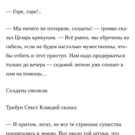
— Горе, горе!..
— Мы ниче­го не поте­ря­ли, сол­да­ты! — гром­ко ска­
зал Цезарь кри­ку­нам. — Всё рав­но, мы обре­че­ны на
гибель, если не будем настоль­ко муже­ствен­ны, что­
бы отбить и этот при­ступ. Нам надо про­дер­жать­ся
толь­ко до вече­ра — седь­мой леги­он уже спе­шит к
нам на помощь…
Сол­да­ты смолкли.
Три­бун Секст Клав­дий сказал:
— И при­том, легат, не все те стран­ные суще­ства
попря­та­лись в зем­лю. Вот око­ло той шту­ки, что