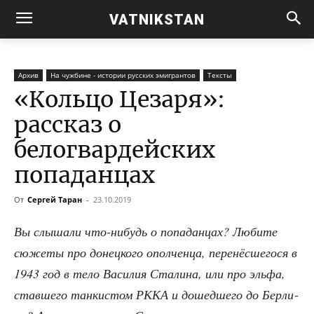
VATNIKSTAN
Архив
На чужбине - истории русских эмигрантов
Тексты
«Кольцо Цезаря»:
рассказ о
белогвардейских
попаданцах
От
Сергей Таран
-
23.10.2019
Вы слы­ша­ли что-нибудь о попа­дан­цах? Люби­те
сюже­ты про донец­ко­го опол­чен­ца, пере­нёс­ше­го­ся в
1943 год в тело Васи­лия Ста­ли­на, или про эль­фа,
став­ше­го тан­ки­стом РККА и дошед­ше­го до Бер­ли­