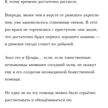
К это­му вре­ме­ни доста­точ­но рассвело.
Впе­ре­ди, менее чем в вер­сте от рим­ско­го укреп­ле­
ния, уже заше­ве­ли­лось ста­но­ви­ще све­вов. В этот
раз вра­ги не торо­пи­лись с при­сту­пом: они зна­ли,
что доста­точ­но будет пер­во­го хоро­ше­го нажи­ма —
и рим­ское гнез­до ста­нет их добычей.
Знал это и Цезарь… если, если таин­ствен­ные
незна­ком­цы заняв­шие сосед­ний холм, не ока­жут
ему и его сол­да­там неожи­дан­ной боже­ствен­ной
помощи.
Но едва ли на эту помощь мож­но было серьёз­но
рас­счи­ты­вать и обна­дё­жи­вать­ся ею.