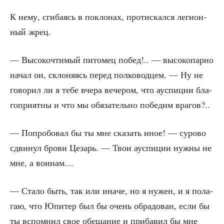
К нему, сги­ба­ясь в покло­нах, про­тис­кал­ся леги­он­
ный жрец.
— Высо­ко­чти­мый пито­мец побед!.. — высо­ко­пар­но
начал он, скло­ня­ясь перед пол­ко­вод­цем. — Ну не
гово­рил ли я тебе вче­ра вече­ром, что ауспи­ции бла­
го­при­ят­ны и что мы обя­за­тель­но побе­дим врагов?..
— Попро­бо­вал бы ты мне ска­зать иное! — суро­во
сдви­нул бро­ви Цезарь. — Твои ауспи­ции нуж­ны не
мне, а воинам…
— Ста­ло быть, так или ина­че, но я нужен, и я пола­
гаю, что Юпи­тер был бы очень обра­до­ван, если бы
ты вспом­нил свое обе­ща­ние и при­ба­вил бы мне