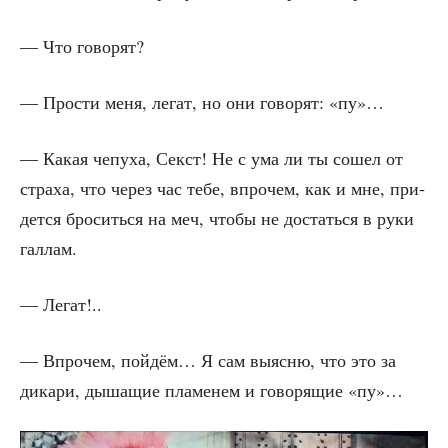
— Что говорят?
— Про­сти меня, легат, но они гово­рят: «пу»…
— Какая чепу­ха, Секст! Не с ума ли ты сошел от
стра­ха, что через час тебе, впро­чем, как и мне, при­
дет­ся бро­сить­ся на меч, что­бы не достать­ся в руки
галлам.
— Легат!..
— Впро­чем, пой­дём… Я сам выяс­ню, что это за
дика­ри, дыша­щие пла­ме­нем и гово­ря­щие «пу»…