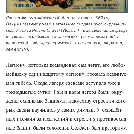
Постер филь­ма «Maciste all’Inferno». Ита­лия, 1962 год
Одну из глав­ных ролей в этом кино сыг­ра­ла рус­ско-фран­цуз­
ская актри­са Helene Chanel (Stoliaroff), всю свою кино­ка­рье­ру
посвя­тив­шая съём­кам в ита­льян­ских трэш-филь­мах либо
шпи­он­ской, либо древ­не­рим­ской тема­ти­ки (как, напри­мер,
сей фильм).
Леги­о­ну, кото­рым коман­до­вал сам легат, его люби­
мей­ше­му один­на­дца­то­му леги­о­ну, гро­зи­ла неми­ну­е­
мая гибель. Оса­да лаге­ря све­ва­ми всту­па­ла уже в
три­на­дца­тые сут­ки. Рвы и валы лаге­ря были окру­
же­ны осад­ны­ми баш­ня­ми, искус­ству стро­е­ния кото­
рых све­вы научи­лись у самих рим­лян. У оса­ждён­
ных иссяк­ли запа­сы копий и стрел, их про­ти­во­о­сад­
ные баш­ни были сожже­ны. Сожжен был пре­то­ри­ум