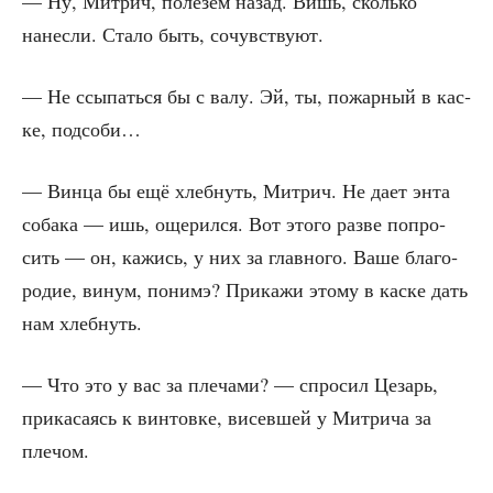
— Ну, Мит­рич, поле­зем назад. Вишь, сколь­ко
нанес­ли. Ста­ло быть, сочувствуют.
— Не ссы­пать­ся бы с валу. Эй, ты, пожар­ный в кас­
ке, подсоби…
— Вин­ца бы ещё хлеб­нуть, Мит­рич. Не дает энта
соба­ка — ишь, още­рил­ся. Вот это­го раз­ве попро­
сить — он, кажись, у них за глав­но­го. Ваше бла­го­
ро­дие, винум, понимэ? При­ка­жи это­му в кас­ке дать
нам хлебнуть.
— Что это у вас за пле­ча­ми? — спро­сил Цезарь,
при­ка­са­ясь к вин­тов­ке, висев­шей у Мит­ри­ча за
плечом.