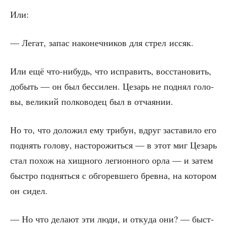
Или:
— Легат, запас нако­неч­ни­ков для стрел иссяк.
Или ещё что-нибудь, что испра­вить, вос­ста­но­вить,
добыть — он был бес­си­лен. Цезарь не под­нял голо­
вы, вели­кий пол­ко­во­дец был в отчаянии.
Но то, что доло­жил ему три­бун, вдруг заста­ви­ло его
под­нять голо­ву, насто­ро­жить­ся — в этот миг Цезарь
стал похож на хищ­но­го леги­он­но­го орла — и затем
быст­ро под­нять­ся с обго­рев­ше­го брев­на, на кото­ром
он сидел.
— Но что дела­ют эти люди, и отку­да они? — быст­