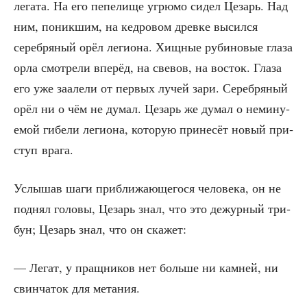
лега­та. На его пепе­ли­ще угрю­мо сидел Цезарь. Над
ним, поник­шим, на кед­ро­вом древ­ке высил­ся
сереб­ря­ный орёл леги­о­на. Хищ­ные руби­но­вые гла­за
орла смот­ре­ли впе­рёд, на све­вов, на восток. Гла­за
его уже заале­ли от пер­вых лучей зари. Сереб­ря­ный
орёл ни о чём не думал. Цезарь же думал о неми­ну­
е­мой гибе­ли леги­о­на, кото­рую при­не­сёт новый при­
ступ врага.
Услы­шав шаги при­бли­жа­ю­ще­го­ся чело­ве­ка, он не
под­нял голо­вы, Цезарь знал, что это дежур­ный три­
бун; Цезарь знал, что он скажет:
— Легат, у пращ­ни­ков нет боль­ше ни кам­ней, ни
свин­ча­ток для метания.