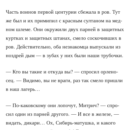
Часть вои­нов пер­вой цен­ту­рии сбе­жа­ла в ров. Тут
же был и их при­ми­пил с крас­ным сул­та­ном на мед­
ном шле­ме. Они окру­жи­ли двух пар­ней в защит­ных
курт­ках и защит­ных шта­нах, сме­ло соско­чив­ших в
ров. Дей­стви­тель­но, оба незна­ком­ца выпус­ка­ли из
нозд­рей дым — в зубах у них были наши трубочки.
— Кто вы такие и отку­да вы? — спро­сил орле­но­
сец. — Види­мо, вы не вра­ги, раз так сме­ло при­шли
в наш лагерь…
— По-каков­ско­му они лопо­чут, Мит­рич? — спро­
сил один из пар­ней дру­го­го. — И все в желе­зе, —
видать, дика­ри… Ох, Сибирь-матуш­ка, и како­го