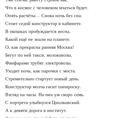
Что в кос­мос с чело­ве­ком мчать­ся будет.
Опять рас­чё­ты… Сно­ва ночь без сна.
Сто­ит седой кон­струк­тор в кабинете.
В окош­ках про­буж­да­ет­ся весна,
Какой ещё не зна­ли на планете.
О, как пре­крас­на ран­няя Москва!
Бегут по ней так­си, молоковозы,
Фан­фа­ра­ми тру­бят электровозы.
Ухо­дит ночь, как пароч­ки с моста.
Стре­ми­тель­но стар­ту­ет новый день.
Кон­струк­тор мол­ча гасит папироску.
Взгляд на часы. На них уж ско­ро семь.
С порт­ре­та улыб­нул­ся Циолковский.
А к девя­ти доро­га в институт.