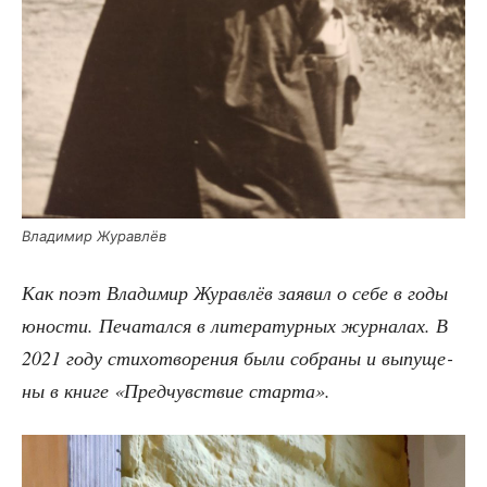
Вла­ди­мир Журавлёв
Как поэт Вла­ди­мир Журав­лёв заявил о себе в годы
юно­сти. Печа­тал­ся в лите­ра­тур­ных жур­на­лах. В
2021 году сти­хо­тво­ре­ния были собра­ны и выпу­ще­
ны в кни­ге «Пред­чув­ствие старта».