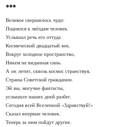
***
Вели­кое свер­ши­лось чудо:
Под­нял­ся к звёз­дам человек.
Услы­шал речь его оттуда
Кос­ми­че­ский два­дца­тый век.
Вокруг холод­ное пространство,
Никем не видан­ная синь.
А он летит, сквозь кос­мос странствуя,
Стра­ны Совет­ской гражданин.
Эй вы, могу­чие фантасты,
услышь­те наших дней разбег.
Сего­дня всей Все­лен­ной «Здрав­ствуй!»
Ска­зал впер­вые человек.
Теперь за ним пой­дут другие.