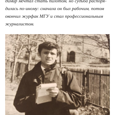
ди­мир меч­тал стать пило­том, но судь­ба рас­по­ря­
ди­лась по-ино­му: сна­ча­ла он был рабо­чим, потом
окон­чил жур­фак МГУ и стал про­фес­си­о­наль­ным
журналистом.