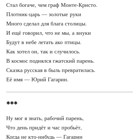
Стал бога­че, чем граф Монте-Кристо.
Плот­ник-царь — золо­тые руки
Мно­го сде­лал для бла­га столицы.
И ещё гово­рил, что не мы, а внуки
Будут в небе летать ако птицы.
Как хотел он, так и случилось.
В кос­мос под­нял­ся гжат­ский парень.
Сказ­ка рус­ская в быль превратилась.
Её имя — Юрий Гагарин.
***
Ну мог я знать, рабо­чий парень,
Что день при­дёт и час пробьёт,
Когда не кто-нибудь — Гагарин