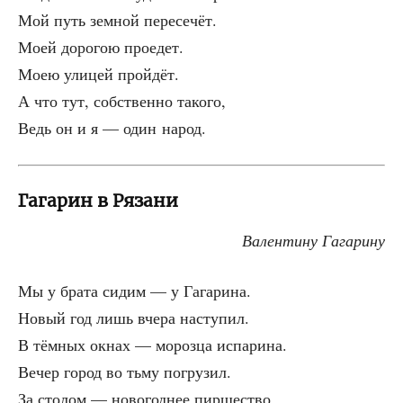
Мой путь зем­ной пересечёт.
Моей доро­гою проедет.
Моею ули­цей пройдёт.
А что тут, соб­ствен­но такого,
Ведь он и я — один народ.
Гагарин в Рязани
Вален­ти­ну Гагарину
Мы у бра­та сидим — у Гагарина.
Новый год лишь вче­ра наступил.
В тём­ных окнах — мороз­ца испарина.
Вечер город во тьму погрузил.
За сто­лом — ново­год­нее пиршество.