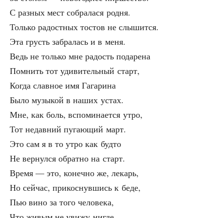
С раз­ных мест собра­ла­ся родня.
Толь­ко радост­ных тостов не слышится.
Эта грусть забра­лась и в меня.
Ведь не толь­ко мне радость подарена
Пом­нить тот уди­ви­тель­ный старт,
Когда слав­ное имя Гагарина
Было музы­кой в наших устах.
Мне, как боль, вспо­ми­на­ет­ся утро,
Тот недав­ний пуга­ю­щий март.
Это сам я в то утро как будто
Не вер­нул­ся обрат­но на старт.
Вре­мя — это, конеч­но же, лекарь,
Но сей­час, при­кос­нув­шись к беде,
Пью вино за того человека,
Что живым не уви­жу нигде.