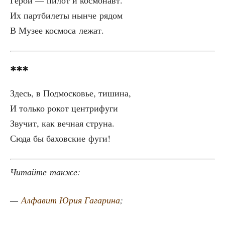
Герой — пилот и космонавт.
Их парт­би­ле­ты нын­че рядом
В Музее кос­мо­са лежат.
***
Здесь, в Под­мос­ко­вье, тишина,
И толь­ко рокот центрифуги
Зву­чит, как веч­ная струна.
Сюда бы бахов­ские фуги!
Читай­те также:
—
Алфа­вит Юрия Гага­ри­на
;