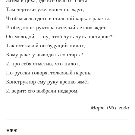
Затем в цеха, где всё бело от света.
Там чер­те­жи уже, конеч­но, ждут,
Чтоб мысль одеть в сталь­ной кар­кас ракеты.
В обед кон­струк­то­ра весё­лый лёт­чик ждёт.
Он моло­дой — ну, чтоб чуть-чуть постарше?!
Так вот какой он буду­щий пилот,
Кому раке­ту выво­дить со старта!
И про себя отме­тив, что пилот,
По-рус­ски гово­ря, тол­ко­вый парень,
Кон­струк­тор ему руку креп­ко жмёт
И верит: его выбра­ли недаром.
Март 1961 года
***