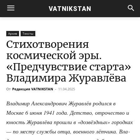
VATNIKSTAN
Архив
Тексты
Стихотворения
космической эры.
«Предчувствие старта»
Владимира Журавлёва
От
Редакция VATNIKSTAN
-
11.04.2025
Вла­ди­мир Алек­сан­дро­вич Журав­лёв родил­ся в
Москве 6 июня 1941 года. Дет­ство, отро­че­ство и
юность Журав­лё­ва про­шли в «дозвёзд­ных» город­ках
— по месту служ­бы отца, воен­но­го лёт­чи­ка. Вла­