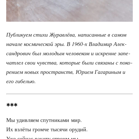
Пуб­ли­ку­ем сти­хи Журав­лё­ва, напи­сан­ные в самом
нача­ле кос­ми­че­ской эры. В 1960‑х Вла­ди­мир Алек­
сан­дро­вич был моло­дым чело­ве­ком и искренне запе­
чат­лел свои чув­ства, кото­рые были свя­за­ны с поко­
ре­ни­ем новых про­странств, Юри­ем Гага­ри­ным и
его гибелью.
***
Мы удив­ля­ем спут­ни­ка­ми мир.
Их взлё­ты гром­че тыся­чи орудий.
Уже сей­час раке­ту стро­им мы,