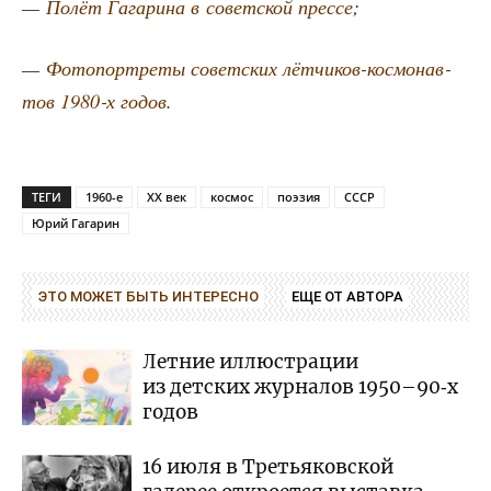
—
Полёт Гага­ри­на в совет­ской прес­се
;
—
Фото­порт­ре­ты совет­ских лёт­чи­ков-кос­мо­нав­
тов 1980‑х годов
.
ТЕГИ
1960-е
XX век
космос
поэзия
СССР
Юрий Гагарин
ЭТО МОЖЕТ БЫТЬ ИНТЕРЕСНО
ЕЩЕ ОТ АВТОРА
Летние иллюстрации
из детских журналов 1950–90‑х
годов
16 июля в Третьяковской