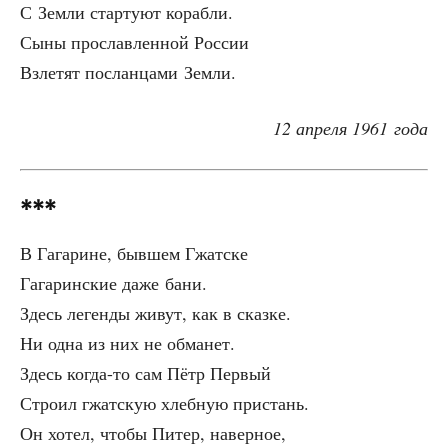
С Зем­ли стар­ту­ют корабли.
Сыны про­слав­лен­ной России
Взле­тят послан­ца­ми Земли.
12 апре­ля 1961 года
***
В Гага­рине, быв­шем Гжатске
Гага­рин­ские даже бани.
Здесь леген­ды живут, как в сказке.
Ни одна из них не обманет.
Здесь когда-то сам Пётр Первый
Стро­ил гжат­скую хлеб­ную пристань.
Он хотел, что­бы Питер, наверное,