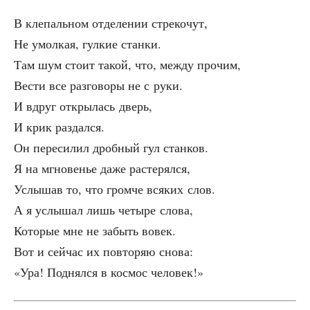
В кле­паль­ном отде­ле­нии стрекочут,
Не умол­кая, гул­кие станки.
Там шум сто­ит такой, что, меж­ду прочим,
Вести все раз­го­во­ры не с руки.
И вдруг откры­лась дверь,
И крик раздался.
Он пере­си­лил дроб­ный гул станков.
Я на мгно­ве­нье даже растерялся,
Услы­шав то, что гром­че вся­ких слов.
А я услы­шал лишь четы­ре слова,
Кото­рые мне не забыть вовек.
Вот и сей­час их повто­ряю снова:
«Ура! Под­нял­ся в кос­мос человек!»