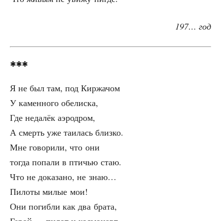
197… год
***
Я не был там, под Киржачом
У камен­но­го обелиска,
Где неда­лёк аэродром,
А смерть уже таи­лась близко.
Мне гово­ри­ли, что они
тогда попа­ли в пти­чью стаю.
Что не дока­за­но, не знаю…
Пило­ты милые мои!
Они погиб­ли как два брата,