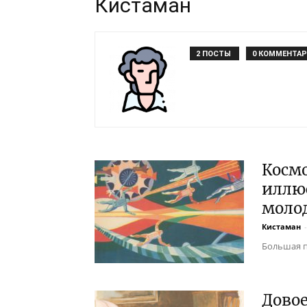
Кистаман
2 ПОСТЫ
0 КОММЕНТА
Космо
иллю
моло
Кистаман
-
Большая п
Дово