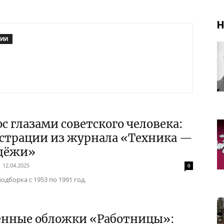
Н
РИИ
с глазами советского человека:
страции из журнала «Техника —
дёжи»
12.04.2025
0
одборка с 1953 по 1991 год.
енные обложки «Работницы»: