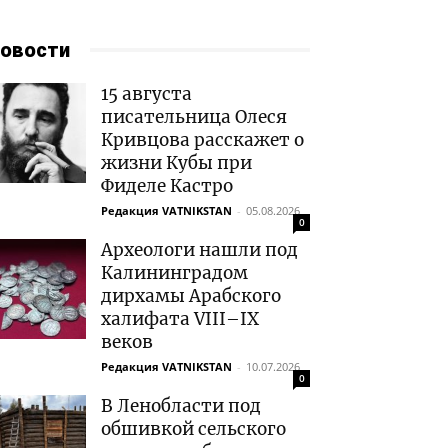
овости
15 августа
писательница Олеся
Кривцова расскажет о
жизни Кубы при
Фиделе Кастро
Редакция VATNIKSTAN
-
05.08.2026
0
Археологи нашли под
Калининградом
дирхамы Арабского
халифата VIII–IX
веков
Редакция VATNIKSTAN
-
10.07.2026
0
В Ленобласти под
обшивкой сельского