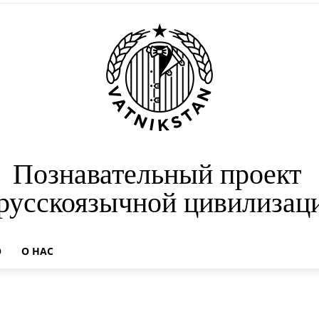
Познавательный проект
 русскоязычной цивилизац
О
О НАС