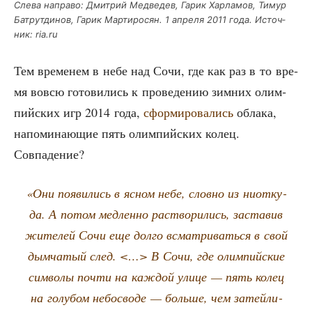
Сле­ва напра­во: Дмит­рий Мед­ве­дев, Гарик Хар­ла­мов, Тимур
Батрут­ди­нов, Гарик Мар­ти­ро­сян. 1 апре­ля 2011 года. Источ­
ник: ria.ru
Тем вре­ме­нем в небе над Сочи, где как раз в то вре­
мя вовсю гото­ви­лись к про­ве­де­нию зим­них олим­
пий­ских игр 2014 года,
сфор­ми­ро­ва­лись
обла­ка,
напо­ми­на­ю­щие пять олим­пий­ских колец.
Совпадение?
«Они появи­лись в ясном небе, слов­но из ниот­ку­
да. А потом мед­лен­но рас­тво­ри­лись, заста­вив
жите­лей Сочи еще дол­го всмат­ри­вать­ся в свой
дым­ча­тый след. <…> В Сочи, где олим­пий­ские
сим­во­лы почти на каж­дой ули­це — пять колец
на голу­бом небо­сво­де — боль­ше, чем затей­ли­