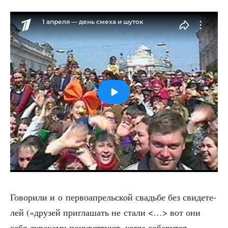
Гово­ри­ли и о пер­во­ап­рель­ской сва­дьбе без сви­де­те­
лей («дру­зей при­гла­шать не ста­ли <…> вот они
себя дура­ка­ми почув­ству­ют, когда собе­рут­ся