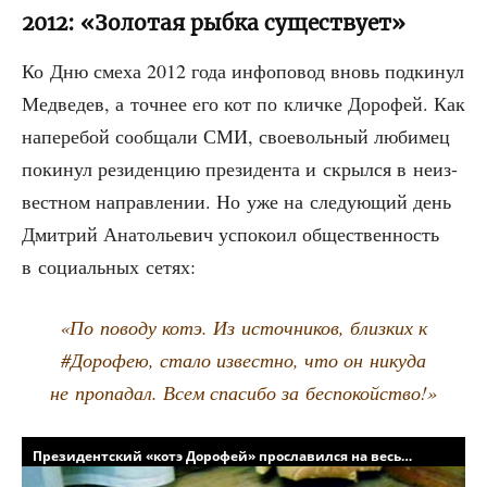
2012: «Золотая рыбка существует»
Ко Дню сме­ха 2012 года инфо­по­вод вновь под­ки­нул
Мед­ве­дев, а точ­нее его кот по клич­ке Доро­фей. Как
напе­ре­бой сооб­ща­ли СМИ, свое­воль­ный люби­мец
поки­нул рези­ден­цию пре­зи­ден­та и скрыл­ся в неиз­
вест­ном направ­ле­нии. Но уже на сле­ду­ю­щий день
Дмит­рий Ана­то­лье­вич успо­ко­ил обще­ствен­ность
в соци­аль­ных сетях:
«По пово­ду котэ. Из источ­ни­ков, близ­ких к
#Доро­фею, ста­ло извест­но, что он нику­да
не про­па­дал. Всем спа­си­бо за беспокойство!»