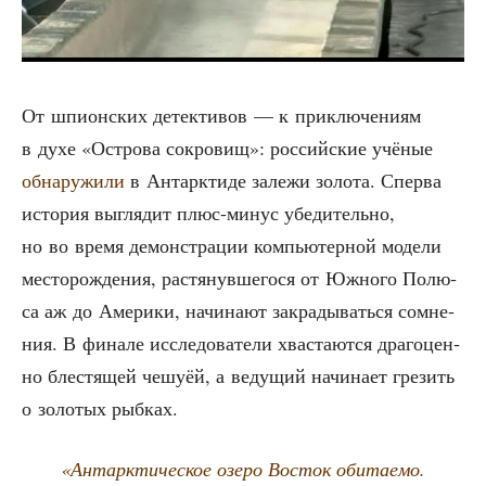
От шпи­он­ских детек­ти­вов — к при­клю­че­ни­ям
в духе «Ост­ро­ва сокро­вищ»: рос­сий­ские учё­ные
обна­ру­жи­ли
в Антарк­ти­де зале­жи золо­та. Спер­ва
исто­рия выгля­дит плюс-минус убе­ди­тель­но,
но во вре­мя демон­стра­ции ком­пью­тер­ной моде­ли
место­рож­де­ния, рас­тя­нув­ше­го­ся от Южно­го Полю­
са аж до Аме­ри­ки, начи­на­ют закра­ды­вать­ся сомне­
ния. В фина­ле иссле­до­ва­те­ли хва­ста­ют­ся дра­го­цен­
но бле­стя­щей чешу­ёй, а веду­щий начи­на­ет гре­зить
о золо­тых рыбках.
«Антарк­ти­че­ское озе­ро Восток оби­та­е­мо.