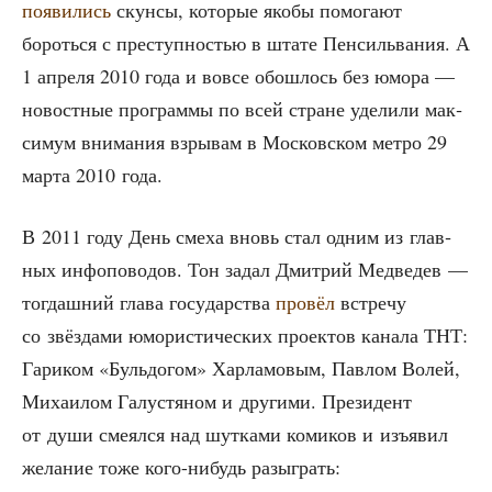
появи­лись
скун­сы, кото­рые яко­бы помо­га­ют
бороть­ся с пре­ступ­но­стью в шта­те Пен­силь­ва­ния. А
1 апре­ля 2010 года и вовсе обо­шлось без юмо­ра —
новост­ные про­грам­мы по всей стране уде­ли­ли мак­
си­мум вни­ма­ния взры­вам в Мос­ков­ском мет­ро 29
мар­та 2010 года.
В 2011 году День сме­ха вновь стал одним из глав­
ных инфо­по­во­дов. Тон задал Дмит­рий Мед­ве­дев —
тогдаш­ний гла­ва госу­дар­ства
про­вёл
встре­чу
со звёз­да­ми юмо­ри­сти­че­ских про­ек­тов кана­ла ТНТ:
Гари­ком «Буль­до­гом» Хар­ла­мо­вым, Пав­лом Волей,
Миха­и­лом Галу­стя­ном и дру­ги­ми. Пре­зи­дент
от души сме­ял­ся над шут­ка­ми коми­ков и изъ­явил
жела­ние тоже кого-нибудь разыграть: