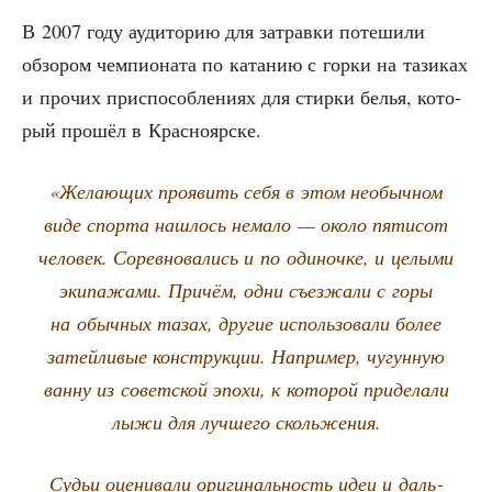
В 2007 году ауди­то­рию для затрав­ки поте­ши­ли
обзо­ром чем­пи­о­на­та по ката­нию с гор­ки на тази­ках
и про­чих при­спо­соб­ле­ни­ях для стир­ки белья, кото­
рый про­шёл в Красноярске.
«Жела­ю­щих про­явить себя в этом необыч­ном
виде спор­та нашлось нема­ло — око­ло пяти­сот
чело­век. Сорев­но­ва­лись и по оди­ноч­ке, и целы­ми
эки­па­жа­ми. При­чём, одни съез­жа­ли с горы
на обыч­ных тазах, дру­гие исполь­зо­ва­ли более
затей­ли­вые кон­струк­ции. Напри­мер, чугун­ную
ван­ну из совет­ской эпо­хи, к кото­рой при­де­ла­ли
лыжи для луч­ше­го скольжения.
Судьи оце­ни­ва­ли ори­ги­наль­ность идеи и даль­