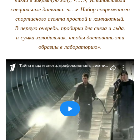
спе­ци­аль­ные дат­чи­ки. <…> Набор совре­мен­но­го
спор­тив­но­го аген­та про­стой и ком­пакт­ный.
В первую оче­редь, про­бир­ки для сне­га и льда,
и сум­ка-холо­диль­ник, что­бы доста­вить эти
образ­цы в лабораторию».