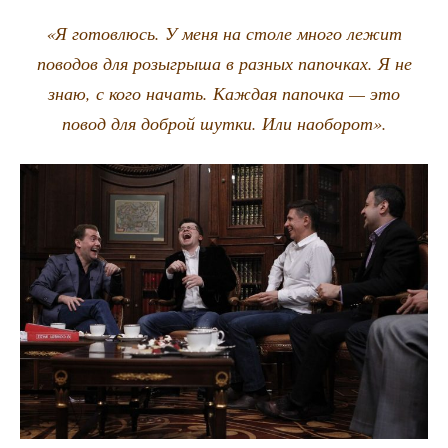
«Я готов­люсь. У меня на сто­ле мно­го лежит
пово­дов для розыг­ры­ша в раз­ных папоч­ках. Я не
знаю, с кого начать. Каж­дая папоч­ка — это
повод для доб­рой шут­ки. Или наоборот».