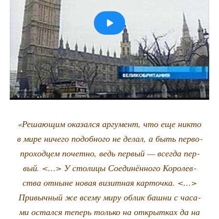
«Реша­ю­щим ока­зал­ся аргу­мент, что еще никто
в мире ниче­го подоб­но­го не делал, а быть пер­во­
про­ход­цем почет­но, ведь пер­вый — все­гда пер­
вый. <…> У сто­ли­цы Соеди­нён­но­го Коро­лев­
ства отныне новая визит­ная кар­точ­ка. <…>
При­выч­ный же все­му миру облик баш­ни с часа­
ми остал­ся теперь толь­ко на открыт­ках да на