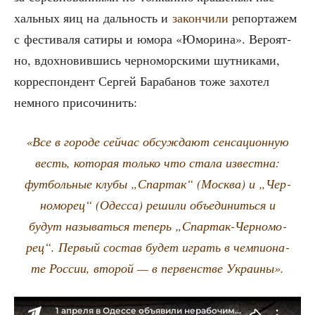
халь­ных яиц на даль­ность и
закон­чи­ли
репор­та­жем
с фести­ва­ля сати­ры и юмо­ра «Юмо­ри­на». Веро­ят­
но, вдох­но­вив­шись чер­но­мор­ски­ми шут­ни­ка­ми,
кор­ре­спон­дент Сер­гей Бара­ба­нов тоже захо­тел
немно­го присочинить:
«Все в горо­де сей­час обсуж­да­ют сен­са­ци­он­ную
весть, кото­рая толь­ко что ста­ла извест­на:
фут­боль­ные клу­бы „Спар­так“ (Москва) и „Чер­
но­мо­рец“ (Одес­са) реши­ли объ­еди­нить­ся и
будут назы­вать­ся теперь „Спар­так-Чер­но­мо­
рец“. Пер­вый состав будет играть в чем­пи­о­на­
те Рос­сии, вто­рой — в пер­вен­стве Украины».