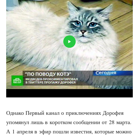
Одна­ко Пер­вый канал о при­клю­че­ни­ях Доро­фея
упо­мя­нул лишь в корот­ком сооб­ще­нии от 28 мар­та.
А 1 апре­ля в эфир пошли изве­стия, кото­рые мож­но