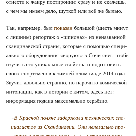
отне­сти к жан­ру пости­ро­нии: сра­зу и не ска­жешь,
с чем мы име­ем дело, шут­кой или всё же былью.
Так, напри­мер, был
пока­зан
боль­шой (шесть минут
с лиш­ним) репор­таж о «шпи­о­нах» из нена­зван­ной
скан­ди­нав­ской стра­ны, кото­рые с помо­щью спе­ци­
аль­но­го обо­ру­до­ва­ния «вору­ют» в Сочи снег, что­бы
изу­чить его уни­каль­ные свой­ства и под­го­то­вить
сво­их спортс­ме­нов к зим­ней олим­пиа­де 2014 года.
Зву­чит доволь­но стран­но, но наро­чи­то коми­че­ской
инто­на­ции, как в исто­рии с китом, здесь нет:
инфор­ма­ция пода­на мак­си­маль­но серьёзно.
«В Крас­ной поляне задер­жа­ли тех­ни­че­ских спе­
ци­а­ли­стов из Скан­ди­на­вии. Они неле­галь­но про­
ник­ли в закры­тую зону, <…>, уста­нав­ли­ва­ли