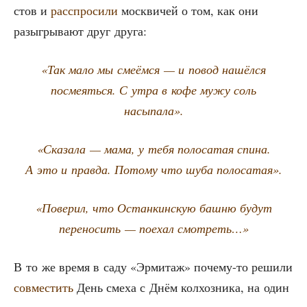
стов и
рас­спро­си­ли
моск­ви­чей о том, как они
разыг­ры­ва­ют друг друга:
«Так мало мы сме­ём­ся — и повод нашёл­ся
посме­ять­ся. С утра в кофе мужу соль
насыпала».
«Ска­за­ла — мама, у тебя поло­са­тая спи­на.
А это и прав­да. Пото­му что шуба полосатая».
«Пове­рил, что Остан­кин­скую баш­ню будут
пере­но­сить — поехал смотреть…»
В то же вре­мя в саду «Эрми­таж» поче­му-то реши­ли
сов­ме­стить
День сме­ха с Днём кол­хоз­ни­ка, на один