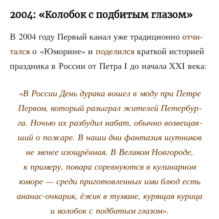
2004: «Колобок с подбитым глазом»
В 2004 году Пер­вый канал уже тра­ди­ци­он­но
отчи­
тал­ся
о «Юмо­рине» и
поде­лил­ся
крат­кой исто­ри­ей
празд­ни­ка в Рос­сии от Пет­ра I до нача­ла XXI века:
«В Рос­сии День дура­ка вошел в моду при Пет­ре
Пер­вом, кото­рый разыг­рал жите­лей Петер­бур­
га. Ночью их раз­бу­дил набат, обыч­но воз­ве­щав­
ший о пожа­ре. В наши дни фан­та­зия шут­ни­ков
не менее изощ­рён­ная. В Вели­ком Нов­го­ро­де,
к при­ме­ру, пова­ра сорев­ну­ют­ся в кули­нар­ном
юмо­ре — сре­ди при­го­тов­лен­ных ими блюд есть
ана­нас-очка­рик, ёжик в тумане, куря­щая кури­ца
и коло­бок с под­би­тым глазом».