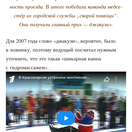
ность про­ез­да. В ито­ге побе­ди­ла коман­да мед­се­
стёр из город­ской служ­бы „ско­рой помо­щи“.
Они полу­чи­ли глав­ный приз — джакузи».
Для 2007 года сло­во «джа­ку­зи», веро­ят­но, было
в новин­ку, поэто­му веду­щий посчи­тал нуж­ным
уточ­нить, что это такая «шикар­ная ван­на
с гидромассажем».