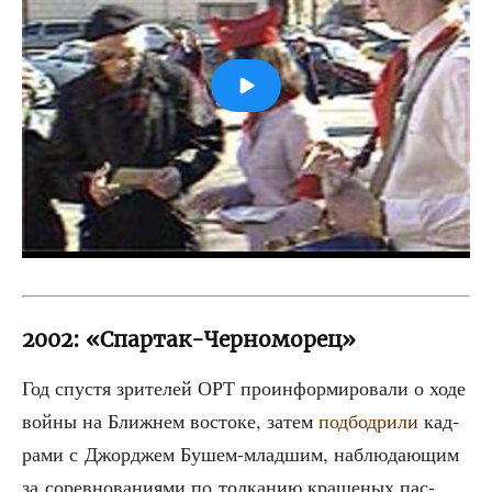
2002: «Спартак-Черноморец»
Год спу­стя зри­те­лей ОРТ про­ин­фор­ми­ро­ва­ли о ходе
вой­ны на Ближ­нем восто­ке, затем
под­бод­ри­ли
кад­
ра­ми с Джор­джем Бушем-млад­шим, наблю­да­ю­щим
за сорев­но­ва­ни­я­ми по тол­ка­нию кра­ше­ных пас­