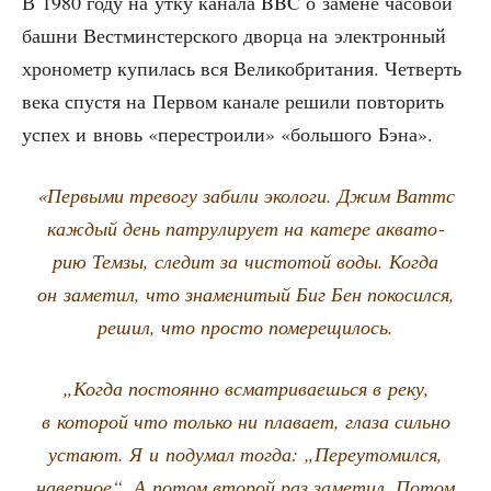
В 1980 году на утку кана­ла BBC о замене часо­вой
баш­ни Вест­мин­стер­ско­го двор­ца на элек­трон­ный
хро­но­метр купи­лась вся Вели­ко­бри­та­ния. Чет­верть
века спу­стя на Пер­вом кана­ле реши­ли повто­рить
успех и вновь «пере­стро­и­ли» «боль­шо­го Бэна».
«Пер­вы­ми тре­во­гу заби­ли эко­ло­ги. Джим Ваттс
каж­дый день пат­ру­ли­ру­ет на кате­ре аква­то­
рию Тем­зы, сле­дит за чисто­той воды. Когда
он заме­тил, что зна­ме­ни­тый Биг Бен поко­сил­ся,
решил, что про­сто померещилось.
„Когда посто­ян­но всмат­ри­ва­ешь­ся в реку,
в кото­рой что толь­ко ни пла­ва­ет, гла­за силь­но
уста­ют. Я и поду­мал тогда: „Пере­уто­мил­ся,
навер­ное“. А потом вто­рой раз заме­тил. Потом