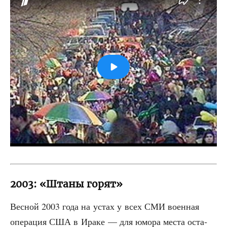
2003: «Штаны горят»
Вес­ной 2003 года на устах у всех СМИ воен­ная
опе­ра­ция США в Ира­ке — для юмо­ра места оста­