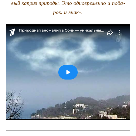
вый каприз при­ро­ды. Это одно­вре­мен­но и пода­
рок, и знак».