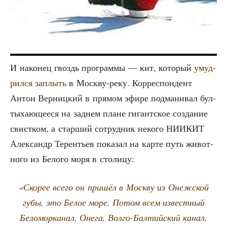
И нако­нец гвоздь про­грам­мы — кит, кото­рый
умуд­
рил­ся заплыть
в Моск­ву-реку. Кор­ре­спон­дент
Антон Вер­ниц­кий в пря­мом эфи­ре под­ма­ни­вал бул­
ты­ха­ю­ще­е­ся на зад­нем плане гигант­ское созда­ние
свист­ком, а стар­ший сотруд­ник неко­го НИИКИТ
Алек­сандр Терен­тьев пока­зал на кар­те путь живот­
но­го из Бело­го моря в столицу:
«Ско­рее все­го он при­шёл в Моск­ву из Онеж­ской
губы, это Белое море. Потом всем извест­ный
Бело­мор­ка­нал, Оне­га, Вол­го-Бал­тий­ский канал,