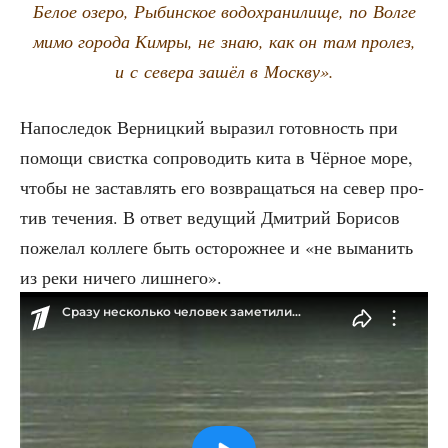
Белое озе­ро, Рыбин­ское водо­хра­ни­ли­ще, по Вол­ге
мимо горо­да Ким­ры, не знаю, как он там про­лез,
и с севе­ра зашёл в Москву».
Напо­сле­док Вер­ниц­кий выра­зил готов­ность при
помо­щи свист­ка сопро­во­дить кита в Чёр­ное море,
что­бы не застав­лять его воз­вра­щать­ся на север про­
тив тече­ния. В ответ веду­щий Дмит­рий Бори­сов
поже­лал кол­ле­ге быть осто­рож­нее и «не выма­нить
из реки ниче­го лишнего».