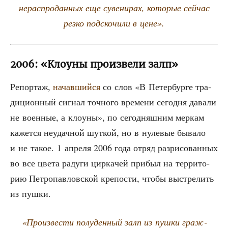
нерас­про­дан­ных еще суве­ни­рах, кото­рые сей­час
рез­ко под­ско­чи­ли в цене».
2006: «Клоуны произвели залп»
Репор­таж,
начав­ший­ся
со слов «В Петер­бур­ге тра­
ди­ци­он­ный сиг­нал точ­но­го вре­ме­ни сего­дня дава­ли
не воен­ные, а кло­у­ны», по сего­дняш­ним мер­кам
кажет­ся неудач­ной шут­кой, но в нуле­вые быва­ло
и не такое. 1 апре­ля 2006 года отряд раз­ри­со­ван­ных
во все цве­та раду­ги цир­ка­чей при­был на тер­ри­то­
рию Пет­ро­пав­лов­ской кре­по­сти, что­бы выстре­лить
из пушки.
«Про­из­ве­сти полу­ден­ный залп из пуш­ки граж­