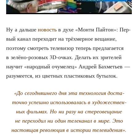
Ну а даль­ше
новость
в духе «Мон­ти Пай­тон»: Пер­
вый канал пере­хо­дит на трёх­мер­ное веща­ние,
поэто­му смот­реть теле­ви­зор теперь пред­ла­га­ет­ся
в зелё­но-розо­вых 3D-очках. Делать их зри­те­лей
научит «народ­ный очу­ме­лец» Андрей Бах­ме­тьев —
разу­ме­ет­ся, из цвет­ных пла­сти­ко­вых бутылок.
«До сего­дняш­не­го дня эта тех­но­ло­гия доста­
точ­но успеш­но исполь­зо­ва­лась в худо­же­ствен­
ных филь­мах. Но ни разу на сте­рео­ве­ща­ние
не пере­хо­дил ни один теле­ка­нал в мире. Это
насто­я­щая рево­лю­ция в исто­рии телевидения».