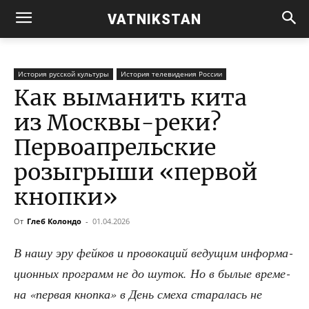
VATNIKSTAN
История русской культуры
История телевидения России
Как выманить кита
из Москвы-реки?
Первоапрельские
розыгрыши «первой
кнопки»
От
Глеб Колондо
-
01.04.2026
В нашу эру фей­ков и про­во­ка­ций веду­щим инфор­ма­
ци­он­ных про­грамм не до шуток. Но в былые вре­ме­
на «пер­вая кноп­ка» в День сме­ха ста­ра­лась не