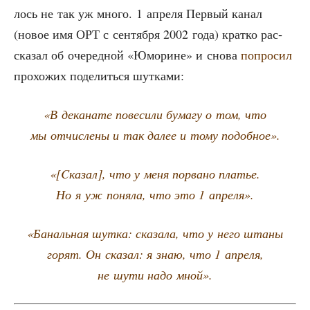
лось не так уж мно­го. 1 апре­ля Пер­вый канал
(новое имя ОРТ с сен­тяб­ря 2002 года) крат­ко рас­
ска­зал об оче­ред­ной «Юмо­рине» и сно­ва
попро­сил
про­хо­жих поде­лить­ся шутками:
«В дека­на­те пове­си­ли бума­гу о том, что
мы отчис­ле­ны и так далее и тому подобное».
«[Cка­зал], что у меня порва­но пла­тье.
Но я уж поня­ла, что это 1 апреля».
«Баналь­ная шут­ка: ска­за­ла, что у него шта­ны
горят. Он ска­зал: я знаю, что 1 апре­ля,
не шути надо мной».