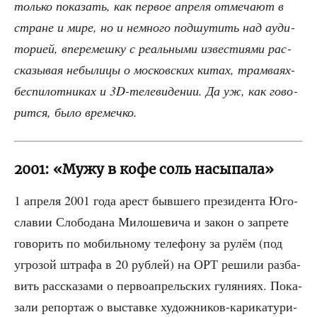
толь­ко пока­зать, как пер­вое апре­ля отме­ча­ют в
стране и мире, но и немно­го под­шу­тить над ауди­
то­ри­ей, впе­ре­меш­ку с реаль­ны­ми изве­сти­я­ми рас­
ска­зы­вая небы­ли­цы о мос­ков­ских китах, трам­ва­ях-
бес­пи­лот­ни­ках и 3D-теле­ви­де­нии. Да уж, как гово­
рит­ся, было времечко.
2001: «Мужу в кофе соль насыпала»
1 апре­ля 2001 года арест быв­ше­го пре­зи­ден­та Юго­
сла­вии Сло­бо­да­на Мило­ше­ви­ча и закон о запре­те
гово­рить по мобиль­но­му теле­фо­ну за рулём (под
угро­зой штра­фа в 20 руб­лей) на ОРТ реши­ли раз­ба­
вить рас­ска­за­ми о пер­во­ап­рель­ских гуля­ни­ях. Пока­
за­ли репор­таж о выстав­ке худож­ни­ков-кари­ка­ту­ри­