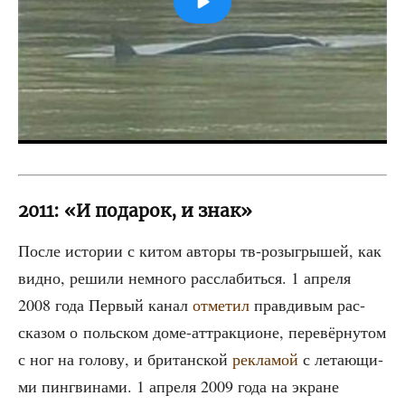
2011: «И подарок, и знак»
После исто­рии с китом авто­ры тв-розыг­ры­шей, как
вид­но, реши­ли немно­го рас­сла­бить­ся. 1 апре­ля
2008 года Пер­вый канал
отме­тил
прав­ди­вым рас­
ска­зом о поль­ском доме-аттрак­ци­оне, пере­вёр­ну­том
с ног на голо­ву, и бри­тан­ской
рекла­мой
с лета­ю­щи­
ми пинг­ви­на­ми. 1 апре­ля 2009 года на экране