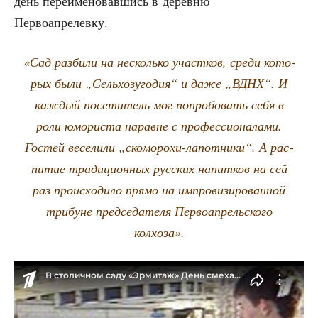
день пере­име­но­вав­шись в дерев­ню
Первоапрелевку.
«Сад раз­би­ли на несколь­ко участ­ков, сре­ди кото­
рых были „Сель­хоз­уго­дия“ и даже „ВДНХ“. И
каж­дый посе­ти­тель мог попро­бо­вать себя в
роли юмо­ри­ста наравне с про­фес­си­о­на­ла­ми.
Гостей весе­ли­ли „ско­мо­ро­хи-лапот­ни­ки“. А рас­
пи­тие тра­ди­ци­он­ных рус­ских напит­ков на сей
раз про­ис­хо­ди­ло пря­мо на импро­ви­зи­ро­ван­ной
три­буне пред­се­да­те­ля Пер­во­ап­рель­ско­го
колхоза».