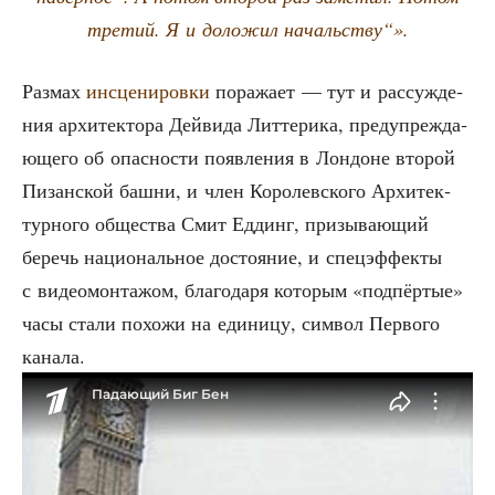
тре­тий. Я и доло­жил начальству“».
Раз­мах
инсце­ни­ров­ки
пора­жа­ет — тут и рас­суж­де­
ния архи­тек­то­ра Дей­ви­да Лит­те­ри­ка, пре­ду­пре­жда­
ю­ще­го об опас­но­сти появ­ле­ния в Лон­доне вто­рой
Пизан­ской баш­ни, и член Коро­лев­ско­го Архи­тек­
тур­но­го обще­ства Смит Еддинг, при­зы­ва­ю­щий
беречь наци­о­наль­ное досто­я­ние, и спе­ц­эф­фек­ты
с видео­мон­та­жом, бла­го­да­ря кото­рым «под­пёр­тые»
часы ста­ли похо­жи на еди­ни­цу, сим­вол Пер­во­го
канала.