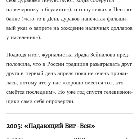
на вече­рин­ку в боулин­ге»), и о шуточ­ках в Цен­тро­
бан­ке («кто-то в День дура­ков напе­ча­тал фаль­ши­
вый указ о запре­те на хож­де­ние налич­ных дол­ла­ров
у населения»).
Под­во­дя итог, жур­на­лист­ка Ира­да Зей­на­ло­ва пред­
по­ло­жи­ла, что в Рос­сии тра­ди­ция разыг­ры­вать друг
дру­га в пер­вый день апре­ля пока не очень при­жи­
лась, пото­му что у нас «хоро­шо сме­ёт­ся тот, кто
сме­ёт­ся послед­ним». Но уже год спу­стя теле­ви­зи­он­
щи­ки сами себя опровергли.
2005: «Падающий Биг-Бен»