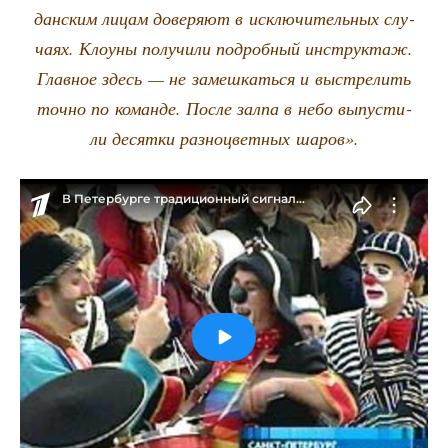
дан­ским лицам дове­ря­ют в исклю­чи­тель­ных слу­
ча­ях. Кло­у­ны полу­чи­ли подроб­ный инструк­таж.
Глав­ное здесь — не замеш­кать­ся и выстре­лить
точ­но по коман­де. После зал­па в небо выпу­сти­
ли десят­ки раз­но­цвет­ных шаров».