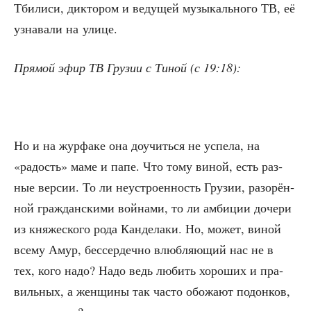
Тби­ли­си, дик­то­ром и веду­щей музы­каль­но­го ТВ, её
узна­ва­ли на улице.
Пря­мой эфир ТВ Гру­зии с Тиной (с 19:18):
Но и на жур­фа­ке она доучить­ся не успе­ла, на
«радость» маме и папе. Что тому виной, есть раз­
ные вер­сии. То ли неустро­ен­ность Гру­зии, разо­рён­
ной граж­дан­ски­ми вой­на­ми, то ли амби­ции доче­ри
из кня­же­ско­го рода Кан­де­ла­ки. Но, может, виной
все­му Амур, бес­сер­деч­но влюб­ля­ю­щий нас не в
тех, кого надо? Надо ведь любить хоро­ших и пра­
виль­ных, а жен­щи­ны так часто обо­жа­ют подон­ков,