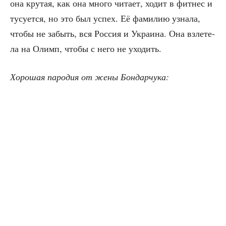
она кру­тая, как она мно­го чита­ет, ходит в фит­нес и
тусу­ет­ся, но это был успех. Её фами­лию узна­ла,
что­бы не забыть, вся Рос­сия и Укра­и­на. Она взле­те­
ла на Олимп, что­бы с него не уходить.
Хоро­шая паро­дия от жены Бондарчука: