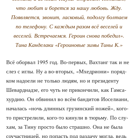
что любит и борет­ся за нашу любовь. Жду.
Появ­ля­ет­ся, зво­нит, лас­ко­вый, подол­гу бол­та­ем
по теле­фо­ну. С каж­дым разом всё весе­лей и
весе­лей. Встре­ча­ем­ся. Геро­ин сно­ва победил».
Тина Кан­де­ла­ки «Геро­и­но­вые зимы Тины К.»
Всё обо­рвал 1995 год. Во-пер­вых, Вах­танг так и не
слез с иглы. Ну а во-вто­рых, «Мхед­ри­о­ни» поряд­
ком надо­е­ли не толь­ко людям, но и пре­зи­ден­ту
Шевард­над­зе, его чуть не при­кон­чи­ли, как Гам­са­
хур­дию. Он обви­нил во всём бан­ди­тов Иосе­ли­а­ни,
нача­лась «ночь длин­ных гру­зин­ский ножей», кого-
то при­стре­ли­ли, кого-то кину­ли в тюрь­му. По слу­
хам, за Тину про­сто было страш­но. Она не была
соучаст­ни­цей, но попасть под раз­да­чу мог­ла, ведь