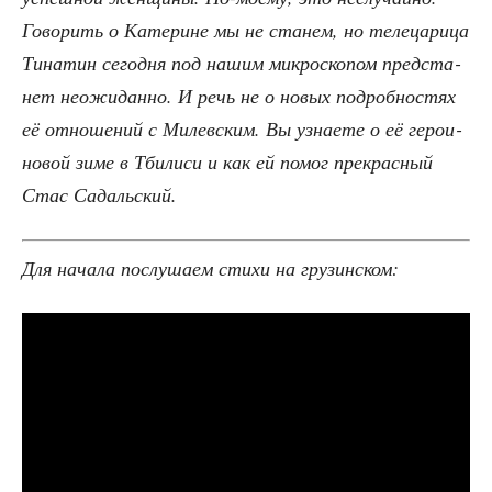
Гово­рить о Кате­рине мы не ста­нем, но теле­ца­ри­ца
Тина­тин сего­дня под нашим мик­ро­ско­пом пред­ста­
нет неожи­дан­но. И речь не о новых подроб­но­стях
её отно­ше­ний с Милев­ским. Вы узна­е­те о её геро­и­
но­вой зиме в Тби­ли­си и как ей помог пре­крас­ный
Стас Садальский.
Для нача­ла послу­ша­ем сти­хи на грузинском: