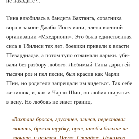
не находите?..
Тина влю­би­лась в бан­ди­та Вах­тан­га, сорат­ни­ка
вора в законе Джа­бы Иосе­ли­а­ни, чле­на воен­ной
орга­ни­за­ции «Мхед­ри­о­ни». Это была един­ствен­ная
сила в Тби­ли­си тех лет, бое­ви­ки при­ве­ли к вла­сти
Шевард­над­зе, а потом тупо отжи­ма­ли ларь­ки, уби­
ва­ли без раз­бо­ру любо­го. Люби­мый Тины дарил ей
тыся­чи роз и пел пес­ни, был кра­сив как Чар­ли
Шин, но роди­те­ли запре­ща­ли им видеть­ся. Так себе
жени­шок, и, как и Чар­ли Шин, он любил ширять­ся
в вену. Но любовь не зна­ет границ.
«
Вах­танг бро­сал, груст­нел, злил­ся, пере­ста­вал
зво­нить, бро­сал труб­ку, орал, что­бы боль­ше не
зво­ни­ла, и исче­зал. Пау­за. Стра­даю. Пони­маю,