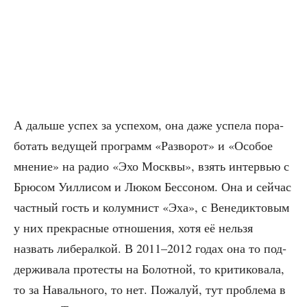
А даль­ше успех за успе­хом, она даже успе­ла пора­
бо­тать веду­щей про­грамм «Раз­во­рот» и «Осо­бое
мне­ние» на радио «Эхо Моск­вы», взять интер­вью с
Брю­сом Уил­ли­сом и Люком Бес­со­ном. Она и сей­час
част­ный гость и колум­нист «Эха», с Вене­дик­то­вым
у них пре­крас­ные отно­ше­ния, хотя её нель­зя
назвать либе­рал­кой. В 2011–2012 годах она то под­
дер­жи­ва­ла про­те­сты на Болот­ной, то кри­ти­ко­ва­ла,
то за Наваль­но­го, то нет. Пожа­луй, тут про­бле­ма в