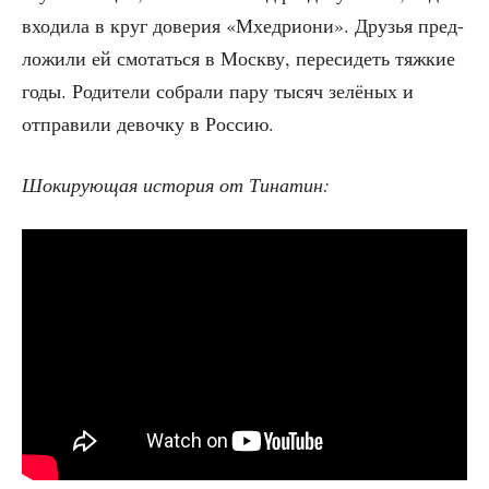
вхо­ди­ла в круг дове­рия «Мхед­ри­о­ни». Дру­зья пред­
ло­жи­ли ей смо­тать­ся в Моск­ву, пере­си­деть тяж­кие
годы. Роди­те­ли собра­ли пару тысяч зелё­ных и
отпра­ви­ли девоч­ку в Россию.
Шоки­ру­ю­щая исто­рия от Тинатин: