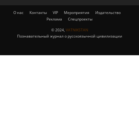
О нас
Контакты
VIP
Мероприятия
Издательство
Реклама
Спецпроекты
© 2024,
VATNIKSTAN
Познавательный журнал о русскоязычной цивилизации