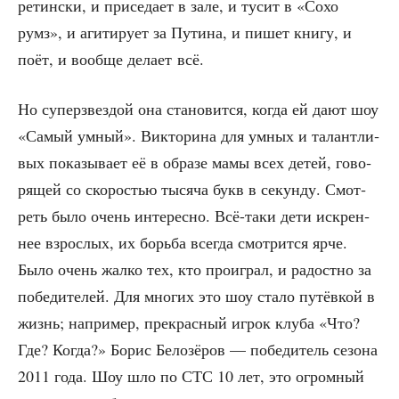
ре­тин­ски, и при­се­да­ет в зале, и тусит в «Сохо
румз», и аги­ти­ру­ет за Пути­на, и пишет кни­гу, и
поёт, и вооб­ще дела­ет всё.
Но супер­звез­дой она ста­но­вит­ся, когда ей дают шоу
«Самый умный». Вик­то­ри­на для умных и талант­ли­
вых пока­зы­ва­ет её в обра­зе мамы всех детей, гово­
ря­щей со ско­ро­стью тыся­ча букв в секун­ду. Смот­
реть было очень инте­рес­но. Всё-таки дети искрен­
нее взрос­лых, их борь­ба все­гда смот­рит­ся ярче.
Было очень жал­ко тех, кто про­иг­рал, и радост­но за
побе­ди­те­лей. Для мно­гих это шоу ста­ло путёв­кой в
жизнь; напри­мер, пре­крас­ный игрок клу­ба «Что?
Где? Когда?» Борис Бело­зё­ров — побе­ди­тель сезо­на
2011 года. Шоу шло по СТС 10 лет, это огром­ный