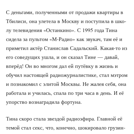
С день­га­ми, полу­чен­ны­ми от про­да­жи квар­ти­ры в
Тби­ли­си, она уле­те­ла в Моск­ву и посту­пи­ла в шко­
лу теле­ви­де­ния «Остан­ки­но». С 1995 года Тина
сиде­ла за пуль­том «М‑Радио» как зву­кач, там её и
при­ме­тил актёр Ста­ни­слав Садаль­ский. Какая-то из
его сове­ду­щих ушла, и он ска­зал Тине — давай,
впе­рёд! Он во мно­гом дал ей путёв­ку в жизнь и
обу­чил насто­я­щей радио­жур­на­ли­сти­ке, стал мэтром
и позна­ко­мил с эли­той Моск­вы. Не жалея себя, она
рабо­та­ла и учи­лась, спа­ла по три часа в день. И её
упор­ство воз­на­гра­ди­ла фортуна.
Тина ско­ро ста­ла звез­дой радио­эфи­ра. Глав­ной её
темой стал секс, что, конеч­но, шоки­ро­ва­ло гру­зин­