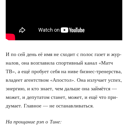
И по сей день её имя не схо­дит с полос газет и жур­
на­лов, она воз­гла­ви­ла спор­тив­ный канал «Матч
ТВ», а ещё про­бу­ет себя на ниве биз­нес-тре­нер­ства,
вла­де­ет агент­ством «Апо­стол». Она излу­ча­ет успех,
энер­гию, и кто зна­ет, чем даль­ше она зай­мёт­ся —
может, и депу­та­том ста­нет, может, и ещё что при­
ду­ма­ет. Глав­ное — не останавливаться.
На про­ща­ние рэп о Тине: