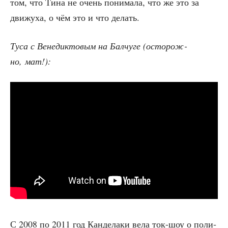
том, что Тина не очень пони­ма­ла, что же это за
дви­жу­ха, о чём это и что делать.
Туса с Вене­дик­то­вым на Бал­чу­ге (осто­рож­
но, мат!):
С 2008 по 2011 год Кан­де­ла­ки вела ток-шоу о поли­