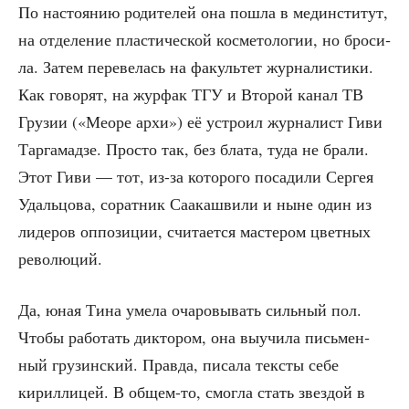
По насто­я­нию роди­те­лей она пошла в мед­ин­сти­тут,
на отде­ле­ние пла­сти­че­ской кос­ме­то­ло­гии, но бро­си­
ла. Затем пере­ве­лась на факуль­тет жур­на­ли­сти­ки.
Как гово­рят, на жур­фак ТГУ и Вто­рой канал ТВ
Гру­зии («Мео­ре архи») её устро­ил жур­на­лист Гиви
Тар­га­мад­зе. Про­сто так, без бла­та, туда не бра­ли.
Этот Гиви — тот, из-за кото­ро­го поса­ди­ли Сер­гея
Удаль­цо­ва, сорат­ник Саа­ка­шви­ли и ныне один из
лиде­ров оппо­зи­ции, счи­та­ет­ся масте­ром цвет­ных
революций.
Да, юная Тина уме­ла оча­ро­вы­вать силь­ный пол.
Что­бы рабо­тать дик­то­ром, она выучи­ла пись­мен­
ный гру­зин­ский. Прав­да, писа­ла тек­сты себе
кирил­ли­цей. В общем-то, смог­ла стать звез­дой в