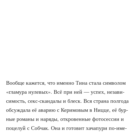
Вооб­ще кажет­ся, что имен­но Тина ста­ла сим­во­лом
«гла­му­ра нуле­вых». Всё при ней — успех, неза­ви­
си­мость, секс-скан­да­лы и блеск. Вся стра­на пол­го­да
обсуж­да­ла её ава­рию с Кери­мо­вым в Ниц­це, её бур­
ные рома­ны и наря­ды, откро­вен­ные фото­сес­сии и
поце­луй с Соб­чак. Она и гото­вит хача­пу­ри по-име­