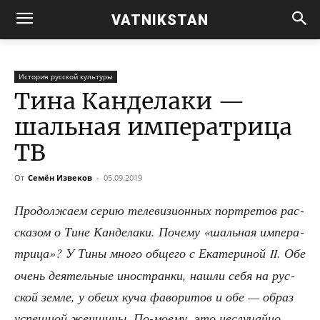
VATNIKSTAN
История русской культуры
Тина Канделаки —
шальная императрица
ТВ
От
Семён Извеков
-
05.09.2019
Про­дол­жа­ем серию теле­ви­зи­он­ных порт­ре­тов рас­
ска­зом о Тине Кан­де­ла­ки. Поче­му «шаль­ная импе­ра­
три­ца»? У Тины мно­го обще­го с Ека­те­ри­ной
. Обе
II
очень дея­тель­ные ино­стран­ки, нашли себя на рус­
ской зем­ле, у обе­их куча фаво­ри­тов и обе — образ
успеш­ной жен­щи­ны. По-мое­му, это неслу­чай­но.