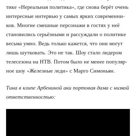
ти­ке «Нере­аль­ная поли­ти­ка», где сно­ва берёт очень
инте­рес­ные интер­вью у самых ярких совре­мен­ни­
ков. Мно­гие смеш­ные пер­со­на­жи в гостях у неё
ста­но­ви­лись серьёз­ны­ми и рас­суж­да­ли о поли­ти­ке
весь­ма умно. Ведь толь­ко кажет­ся, что они могут
лишь шут­ко­вать. Это не так. Шоу ста­ло лиде­ром
теле­се­зо­на на НТВ. Потом было не менее попу­ляр­
ное шоу «Желез­ные леди» с Мар­го Симоньян.
Тина в кли­пе Арбе­ни­ной аки пор­то­вая дама с низ­кой
ответственностью: