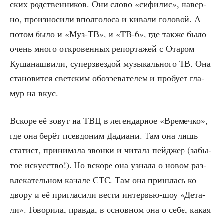
ских род­ствен­ни­ков. Они сло­во «сифи­лис», навер­
но, про­из­но­си­ли впол­го­ло­са и кива­ли голо­вой. А
потом было и «Муз-ТВ», и «ТВ‑6», где так­же было
очень мно­го откро­вен­ных репор­та­жей с Ота­ром
Куша­на­шви­ли, супер­звез­дой музы­каль­но­го ТВ. Она
ста­но­вит­ся свет­ским обо­зре­ва­те­лем и про­бу­ет гла­
мур на вкус.
Вско­ре её зовут на ТВЦ в леген­дар­ное «Вре­меч­ко»,
где она берёт псев­до­ним Дади­а­ни. Там она лишь
ста­тист, при­ни­ма­ла звон­ки и чита­ла пей­джер (забы­
тое искус­ство!). Но вско­ре она узна­ла о новом раз­
вле­ка­тель­ном кана­ле СТС. Там она при­шлась ко
дво­ру и её при­гла­си­ли вести интер­вью-шоу «Дета­
ли». Гово­ри­ла, прав­да, в основ­ном она о себе, какая