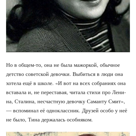
Но в общем-то, она не была мажор­кой, обыч­ное
дет­ство совет­ской девоч­ки. Выбить­ся в люди она
хоте­ла ещё в шко­ле. «И вот на всех собра­ни­ях она
вста­ва­ла и, не пере­ста­вая, чита­ла сти­хи про Лени­
на, Ста­ли­на, несчаст­ную девоч­ку Саман­ту Смит»,
— вспо­ми­нал её одно­класс­ник. Дру­зей осо­бо у неё
не было, Тина дер­жа­лась особняком.