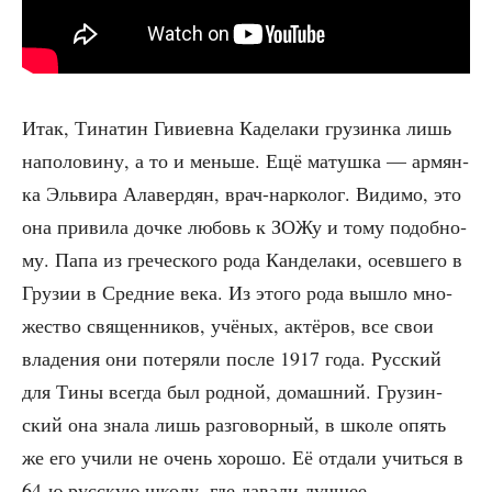
Итак, Тина­тин Гиви­ев­на Каде­ла­ки гру­зин­ка лишь
напо­ло­ви­ну, а то и мень­ше. Ещё матуш­ка — армян­
ка Эль­ви­ра Алавер­дян, врач-нар­ко­лог. Види­мо, это
она при­ви­ла доч­ке любовь к ЗОЖу и тому подоб­но­
му. Папа из гре­че­ско­го рода Кан­де­ла­ки, осев­ше­го в
Гру­зии в Сред­ние века. Из это­го рода вышло мно­
же­ство свя­щен­ни­ков, учё­ных, актё­ров, все свои
вла­де­ния они поте­ря­ли после 1917 года. Рус­ский
для Тины все­гда был род­ной, домаш­ний. Гру­зин­
ский она зна­ла лишь раз­го­вор­ный, в шко­ле опять
же его учи­ли не очень хоро­шо. Её отда­ли учить­ся в
64‑ю рус­скую шко­лу, где дава­ли луч­шее