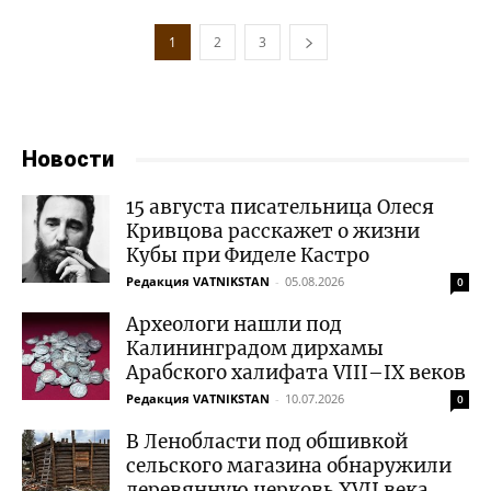
1
2
3
Новости
15 августа писательница Олеся
Кривцова расскажет о жизни
Кубы при Фиделе Кастро
Редакция VATNIKSTAN
-
05.08.2026
0
Археологи нашли под
Калининградом дирхамы
Арабского халифата VIII–IX веков
Редакция VATNIKSTAN
-
10.07.2026
0
В Ленобласти под обшивкой
сельского магазина обнаружили
деревянную церковь XVII века