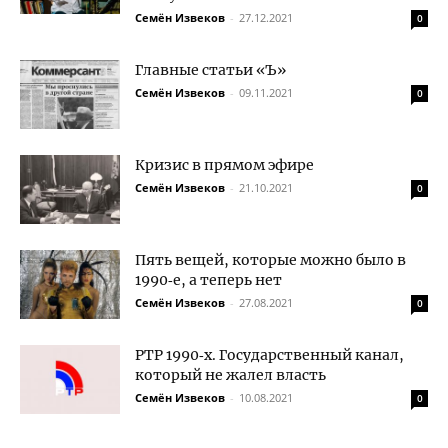
Семён Извеков
-
27.12.2021
0
Главные статьи «Ъ»
Семён Извеков
-
09.11.2021
0
Кризис в прямом эфире
Семён Извеков
-
21.10.2021
0
Пять вещей, которые можно было в
1990‑е, а теперь нет
Семён Извеков
-
27.08.2021
0
РТР 1990‑х. Государственный канал,
который не жалел власть
Семён Извеков
-
10.08.2021
0