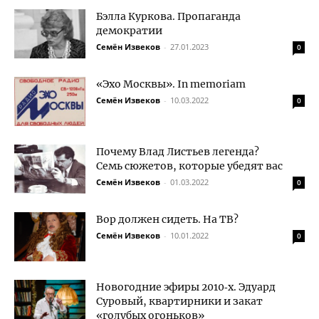
Бэлла Куркова. Пропаганда
демократии
Семён Извеков
-
27.01.2023
0
«Эхо Москвы». In memoriam
Семён Извеков
-
10.03.2022
0
Почему Влад Листьев легенда?
Семь сюжетов, которые убедят вас
Семён Извеков
-
01.03.2022
0
Вор должен сидеть. На ТВ?
Семён Извеков
-
10.01.2022
0
Новогодние эфиры 2010‑х. Эдуард
Суровый, квартирники и закат
«голубых огоньков»