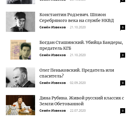
Константин Родзевич. Шпион
Серебряного века на службе НКВД
Семён Извеков
-
21.10.2020
0
Богдан Сташинский. Убийца Бандеры,
предатель КГБ
Семён Извеков
-
21.10.2020
0
Олег Пеньковский. Предатель или
спаситель?
Семён Извеков
-
02.09.2020
0
Дина Рубина. Живой русский классик с
Земли Обетованной
Семён Извеков
-
22.07.2020
0