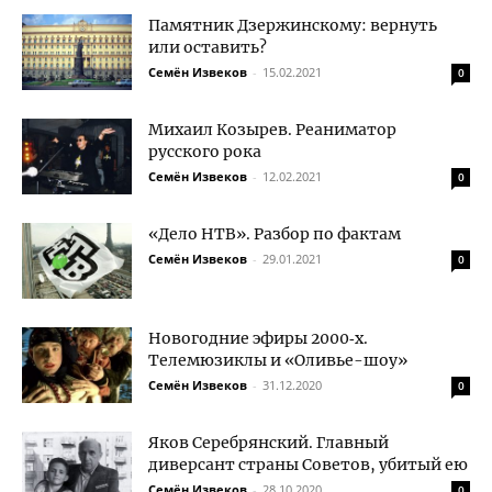
Памятник Дзержинскому: вернуть
или оставить?
Семён Извеков
-
15.02.2021
0
Михаил Козырев. Реаниматор
русского рока
Семён Извеков
-
12.02.2021
0
«Дело НТВ». Разбор по фактам
Семён Извеков
-
29.01.2021
0
Новогодние эфиры 2000‑х.
Телемюзиклы и «Оливье-шоу»
Семён Извеков
-
31.12.2020
0
Яков Серебрянский. Главный
диверсант страны Советов, убитый ею
Семён Извеков
-
28.10.2020
0