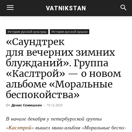
VATNIKSTAN
История русской культуры
История русской музыки
«Саундтрек
для вечерних зимних
блужданий». Группа
«Каслтрой» — о новом
альбоме «Моральные
беспокойства»
От
Денис Семишкин
-
19.12.2023
В нача­ле декаб­ря у петер­бург­ской груп­пы
«Каслтрой»
вышел мини-аль­бом «Мораль­ные бес­по­