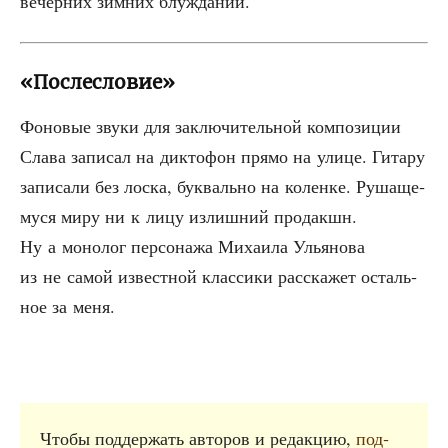
вечер­них зим­них блужданий.
«Послесловие»
Фоно­вые зву­ки для заклю­чи­тель­ной ком­по­зи­ции
Сла­ва запи­сал на дик­то­фон пря­мо на ули­це. Гита­ру
запи­са­ли без лос­ка, бук­валь­но на колен­ке. Руша­ще­
му­ся миру ни к лицу излиш­ний про­дакшн.
Ну а моно­лог пер­со­на­жа Миха­и­ла Улья­но­ва
из не самой извест­ной клас­си­ки рас­ска­жет осталь­
ное за меня.
Что­бы под­дер­жать авто­ров и редак­цию,
под­