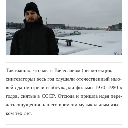
Так вышло, что мы с Вяче­сла­вом (ритм-сек­ция,
син­те­за­то­ры) весь год слу­ша­ли оте­че­ствен­ный нью-
вейв да смот­ре­ли и обсуж­да­ли филь­мы 1970–1980‑х
годов, сня­тые в СССР. Отсю­да и при­шла идея пере­
дать ощу­ще­ния наше­го вре­ме­ни музы­каль­ным язы­
ком тех лет.