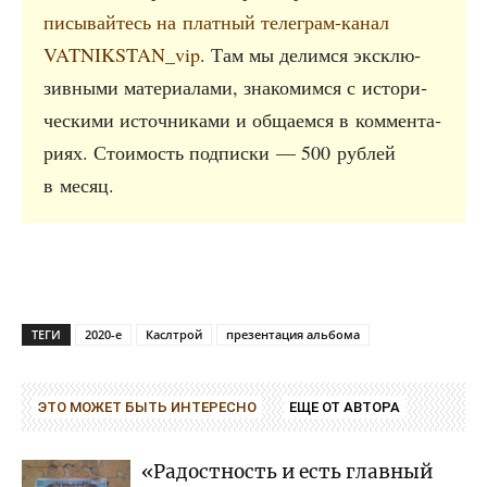
пи­сы­вай­тесь на плат­ный теле­грам-канал
VATNIKSTAN_vip
. Там мы делим­ся экс­клю­
зив­ны­ми мате­ри­а­ла­ми, зна­ко­мим­ся с исто­ри­
че­ски­ми источ­ни­ка­ми и обща­ем­ся в ком­мен­та­
ри­ях. Сто­и­мость под­пис­ки — 500 руб­лей
в месяц.
ТЕГИ
2020-е
Каслтрой
презентация альбома
ЭТО МОЖЕТ БЫТЬ ИНТЕРЕСНО
ЕЩЕ ОТ АВТОРА
«Радостность и есть главный