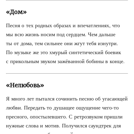
«Дом»
Пес­ня о тех род­ных обра­зах и впе­чат­ле­ни­ях, что
мы всю жизнь носим под серд­цем. Чем даль­ше
ты от дома, тем силь­нее они жгут тебя изнут­ри.
По музы­ке же это хму­рый син­те­ти­че­ский бое­вик
с при­коль­ным зву­ком зажё­ван­ной боби­ны в конце.
«Нелюбовь»
Я мно­го лет пытал­ся сочи­нить пес­ню об уга­са­ю­щей
люб­ви. Пере­дать то душа­щее ощу­ще­ние чего-то
прес­но­го, опо­сты­лев­ше­го. С ретро­зву­ком при­шли
нуж­ные сло­ва и мотив. Полу­чил­ся саунд­трек для