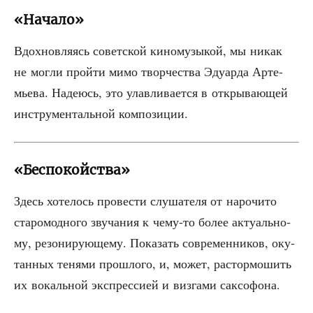
«Начало»
Вдох­нов­ля­ясь совет­ской кино­му­зы­кой, мы никак
не мог­ли прой­ти мимо твор­че­ства Эду­ар­да Арте­
мье­ва. Наде­юсь, это улав­ли­ва­ет­ся в откры­ва­ю­щей
инстру­мен­таль­ной композиции.
«Беспокойства»
Здесь хоте­лось про­ве­сти слу­ша­те­ля от наро­чи­то
ста­ро­мод­но­го зву­ча­ния к чему-то более акту­аль­но­
му, резо­ни­ру­ю­ще­му. Пока­зать совре­мен­ни­ков, оку­
тан­ных теня­ми про­шло­го, и, может, рас­тор­мо­шить
их вокаль­ной экс­прес­си­ей и виз­га­ми саксофона.