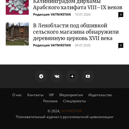
Калининградом дирхамы
Арабского халифата VIII–IX веков
Редакция VATNIKSTAN
-
10.07.2026
0
В Ленобласти под обшивкой
сельского магазина обнаружили
деревянную церковь XVII века
Редакция VATNIKSTAN
-
09.07.2026
0
О нас
Контакты
VIP
Мероприятия
Издательство
Реклама
Спецпроекты
© 2024,
VATNIKSTAN
Познавательный журнал о русскоязычной цивилизации