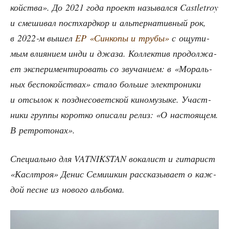
кой­ства». До 2021 года про­ект назы­вал­ся Castletroy
и сме­ши­вал пост­хард­кор и аль­тер­на­тив­ный рок,
в 2022‑м вышел
EP «Син­ко­пы и тру­бы»
с ощу­ти­
мым вли­я­ни­ем инди и джа­за. Кол­лек­тив про­дол­жа­
ет экс­пе­ри­мен­ти­ро­вать со зву­ча­ни­ем: в «Мораль­
ных бес­по­кой­ствах» ста­ло боль­ше элек­тро­ни­ки
и отсы­лок к позд­не­со­вет­ской кино­му­зы­ке. Участ­
ни­ки груп­пы корот­ко опи­са­ли релиз: «О насто­я­щем.
В ретротонах».
Спе­ци­аль­но для VATNIKSTAN вока­лист и гита­рист
«Касл­троя» Денис Семиш­кин рас­ска­зы­ва­ет о каж­
дой песне из ново­го альбома.