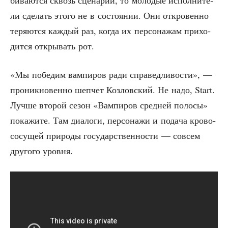
би­ва­ют­ся сквозь сце­на­рий, то моло­дые испол­ни­те­
ли сде­лать это­го не в состо­я­нии. Они откро­вен­но
теря­ют­ся каж­дый раз, когда их пер­со­на­жам при­хо­
дит­ся откры­вать рот.
«Мы побе­дим вам­пи­ров ради спра­вед­ли­во­сти», —
про­ник­но­вен­но шеп­чет Коз­лов­ский. Не надо, Start.
Луч­ше вто­рой сезон «Вам­пи­ров сред­ней поло­сы»
пока­жи­те. Там диа­ло­ги, пер­со­на­жи и пода­ча кро­во­
со­су­щей при­ро­ды госу­дар­ствен­но­сти — совсем
дру­го­го уровня.