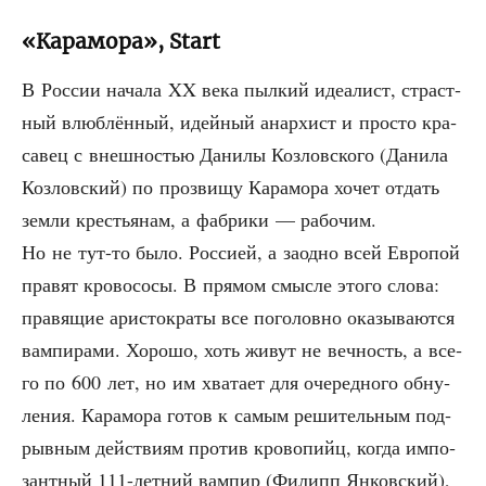
«Карамора», Start
В Рос­сии нача­ла XX века пыл­кий иде­а­лист, страст­
ный влюб­лён­ный, идей­ный анар­хист и про­сто кра­
са­вец с внеш­но­стью Дани­лы Коз­лов­ско­го (Дани­ла
Коз­лов­ский) по про­зви­щу Кара­мо­ра хочет отдать
зем­ли кре­стья­нам, а фаб­ри­ки — рабо­чим.
Но не тут-то было. Рос­си­ей, а заод­но всей Евро­пой
пра­вят кро­во­со­сы. В пря­мом смыс­ле это­го сло­ва:
пра­вя­щие ари­сто­кра­ты все пого­лов­но ока­зы­ва­ют­ся
вам­пи­ра­ми. Хоро­шо, хоть живут не веч­ность, а все­
го по 600 лет, но им хва­та­ет для оче­ред­но­го обну­
ле­ния. Кара­мо­ра готов к самым реши­тель­ным под­
рыв­ным дей­стви­ям про­тив кро­во­пийц, когда импо­
зант­ный 111-лет­ний вам­пир (Филипп Янков­ский),