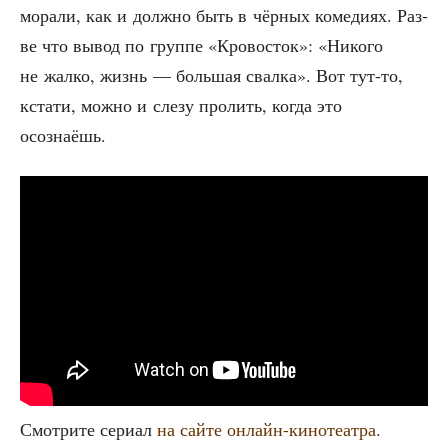
мора­ли, как и долж­но быть в чёр­ных коме­ди­ях. Раз­
ве что вывод по груп­пе «Кро­во­сток»: «Нико­го
не жал­ко, жизнь — боль­шая свал­ка». Вот тут-то,
кста­ти, мож­но и сле­зу про­лить, когда это
осознаёшь.
Смот­ри­те сери­ал
на сай­те онлайн-кино­те­ат­ра
.