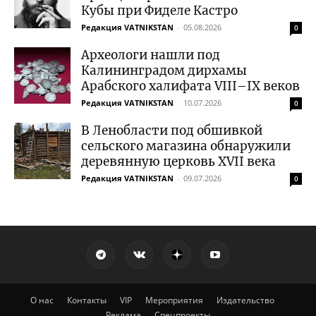
Кубы при Фиделе Кастро
Редакция VATNIKSTAN
-
05.08.2026
0
Археологи нашли под
Калининградом дирхамы
Арабского халифата VIII–IX веков
Редакция VATNIKSTAN
-
10.07.2026
0
В Ленобласти под обшивкой
сельского магазина обнаружили
деревянную церковь XVII века
Редакция VATNIKSTAN
-
09.07.2026
0
О нас
Контакты
VIP
Мероприятия
Издательство
Реклама
Спецпроекты