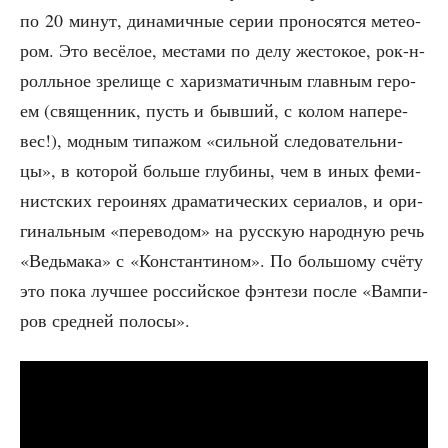
по 20 минут, дина­мич­ные серии про­но­сят­ся метео­
ром. Это весё­лое, места­ми по делу жесто­кое, рок-н-
ролль­ное зре­ли­ще с хариз­ма­тич­ным глав­ным геро­
ем (свя­щен­ник, пусть и быв­ший, с колом напе­ре­
вес!), мод­ным типа­жом «силь­ной сле­до­ва­тель­ни­
цы», в кото­рой боль­ше глу­би­ны, чем в иных феми­
нист­ских геро­и­нях дра­ма­ти­че­ских сери­а­лов, и ори­
ги­наль­ным «пере­во­дом» на рус­скую народ­ную речь
«Ведь­ма­ка» с «Кон­стан­ти­ном». По боль­шо­му счё­ту
это пока луч­шее рос­сий­ское фэн­те­зи после «Вам­пи­
ров сред­ней полосы».