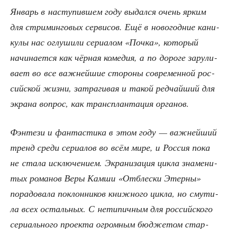
Январь в насту­пив­шем году выдал­ся очень ярким
для стри­мин­го­вых сер­ви­сов. Ещё в ново­год­ние кани­
ку­лы нас оглу­ши­ли сери­а­лом «Поч­ка», кото­рый
начи­на­ет­ся как чёр­ная коме­дия, а по доро­ге зару­ли­
ва­ет во все важ­ней­шие сто­ро­ны совре­мен­ной рос­
сий­ской жиз­ни, затра­ги­вая и такой ред­чай­ший для
экра­на вопрос, как транс­план­та­ция органов.
Фэн­те­зи и фан­та­сти­ка в этом году — важ­ней­ший
тренд сре­ди сери­а­лов во всём мире, и Рос­сия пока
не ста­ла исклю­че­ни­ем. Экра­ни­за­ция цик­ла зна­ме­ни­
тых рома­нов Веры Кам­ши «Отблес­ки Этер­ны»
пора­до­ва­ла поклон­ни­ков книж­но­го цик­ла, но сму­ти­
ла всех осталь­ных. С нети­пич­ным для рос­сий­ско­го
сери­аль­но­го про­ек­та огром­ным бюд­же­том стар­