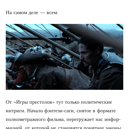
На самом деле — всем.
От «Игры пре­сто­лов» тут толь­ко поли­ти­че­ские
интри­ги. Нача­ло фэн­те­зи-саги, сня­тое в фор­ма­те
пол­но­мет­раж­но­го филь­ма, пере­гру­жа­ет нас инфор­
ма­ци­ей, от кото­рой не ста­но­вят­ся понят­нее зако­ны