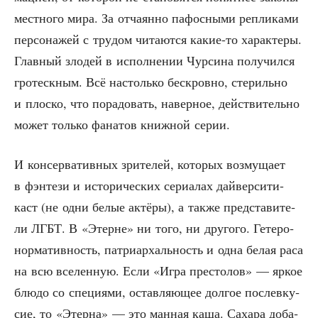
мест­но­го мира. За отча­ян­но пафос­ны­ми репли­ка­ми
пер­со­на­жей с тру­дом чита­ют­ся какие-то харак­те­ры.
Глав­ный зло­дей в испол­не­нии Чур­си­на полу­чил­ся
гро­теск­ным. Всё настоль­ко бес­кров­но, сте­риль­но
и плос­ко, что пора­до­вать, навер­ное, дей­стви­тель­но
может толь­ко фана­тов книж­ной серии.
И кон­сер­ва­тив­ных зри­те­лей, кото­рых воз­му­ща­ет
в фэн­те­зи и исто­ри­че­ских сери­а­лах дай­вер­си­ти-
каст (не одни белые актё­ры), а так­же пред­ста­ви­те­
ли ЛГБТ. В «Этерне» ни того, ни дру­го­го. Гете­ро­
нор­ма­тив­ность, пат­ри­ар­халь­ность и одна белая раса
на всю все­лен­ную. Если «Игра пре­сто­лов» — яркое
блю­до со спе­ци­я­ми, остав­ля­ю­щее дол­гое после­вку­
сие, то «Этер­на» — это ман­ная каша. Саха­ра доба­