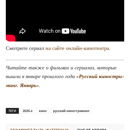
Смот­ри­те сери­ал
на сай­те онлайн-кино­те­ат­ра
.
Читай­те так­же о филь­мах и сери­а­лах, кото­рые
вышли в янва­ре про­шло­го года
«Рус­ский кино­ст­ри­
минг. Январь»
.
ТЕГИ
2020-е
кино
русский киностриминг