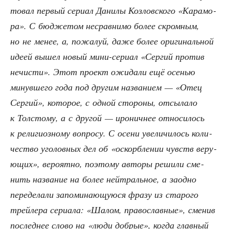
то­вал пер­вый сери­ал Дани­лы Коз­лов­ско­го «Кара­мо­
ра». С бюд­же­том несрав­ни­мо более скром­ным,
но не менее, а, пожа­луй, даже более ори­ги­наль­ной
иде­ей вышел новый мини-сери­ал «Сер­гий про­тив
нечи­сти». Этот про­ект ожи­да­ли ещё осе­нью
минув­ше­го года под дру­гим назва­ни­ем — «Отец
Сер­гий», кото­рое, с одной сто­ро­ны, отсы­ла­ло
к Тол­сто­му, а с дру­гой — иро­нич­нее отно­си­лось
к рели­ги­оз­но­му вопро­су. С осе­ни уве­ли­чи­лось коли­
че­ство уго­лов­ных дел об «оскорб­ле­нии чувств веру­
ю­щих», веро­ят­но, поэто­му авто­ры реши­ли сме­
нить назва­ние на более ней­траль­ное, а заод­но
пере­де­ла­ли запо­ми­на­ю­щу­ю­ся фра­зу из ста­ро­го
трей­ле­ра сери­а­ла: «Шалом, пра­во­слав­ные», сме­нив
послед­нее сло­во на «люди доб­рые», когда глав­ный