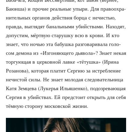
Баюн­ша) и про­чие реаль­ные упы­ри. Для пра­во­охра­
ни­тель­ных орга­нов дей­ствия бор­ца с нечи­стью,
прав­да, выгля­дят баналь­ны­ми убий­ства­ми. Нахо­дят,
допу­стим, мёрт­вую ста­руш­ку всю в кро­ви. И кто
зна­ет, что ночью эта бабуш­ка раз­го­ва­ри­ва­ла голо­
сом демо­на из «Изго­ня­ю­ще­го дья­во­ла»? Зна­ет некая
тор­гу­ю­щая в цер­ков­ной лав­ке «тётуш­ка» (Ири­на
Роза­но­ва), кото­рая пла­тит Сер­гию за истреб­ле­ние
нечи­стой силы. Не зна­ет моло­дая сле­до­ва­тель­ни­ца
Катя Зем­це­ва (Луке­рья Илья­шен­ко), подо­зре­ва­ю­щая
Сер­гия в убий­ствах. Ей пред­сто­ит открыть для себя
тём­ную сто­ро­ну мос­ков­ской жизни.