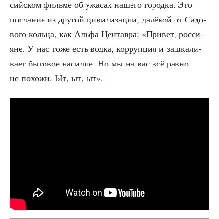
сий­ском филь­ме об ужа­сах наше­го город­ка. Это
посла­ние из дру­гой циви­ли­за­ции, далё­кой от Садо­
во­го коль­ца, как Аль­фа Цен­тав­ра: «При­вет, рос­си­
яне. У нас тоже есть вод­ка, кор­руп­ция и зашка­ли­
ва­ет быто­вое наси­лие. Но мы на вас всё рав­но
не похо­жи. Ыт, ыт, ыт».