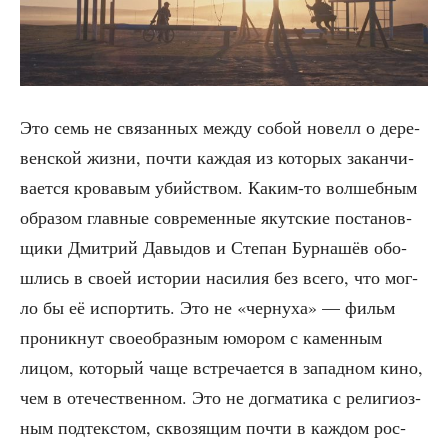
Это семь не свя­зан­ных меж­ду собой новелл о дере­
вен­ской жиз­ни, почти каж­дая из кото­рых закан­чи­
ва­ет­ся кро­ва­вым убий­ством. Каким-то вол­шеб­ным
обра­зом глав­ные совре­мен­ные якут­ские поста­нов­
щи­ки Дмит­рий Давы­дов и Сте­пан Бур­на­шёв обо­
шлись в сво­ей исто­рии наси­лия без все­го, что мог­
ло бы её испор­тить. Это не «чер­ну­ха» — фильм
про­ник­нут свое­об­раз­ным юмо­ром с камен­ным
лицом, кото­рый чаще встре­ча­ет­ся в запад­ном кино,
чем в оте­че­ствен­ном. Это не дог­ма­ти­ка с рели­ги­оз­
ным под­тек­стом, скво­зя­щим почти в каж­дом рос­