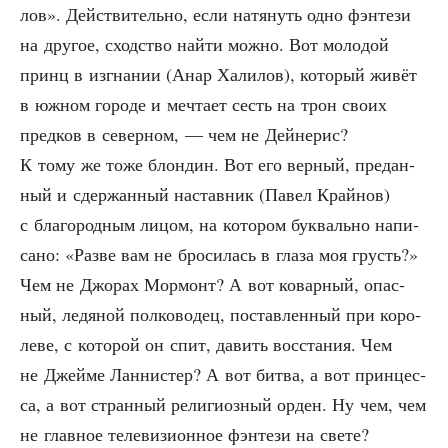
лов». Дей­стви­тель­но, если натя­нуть одно фэн­те­зи
на дру­гое, сход­ство най­ти мож­но. Вот моло­дой
принц в изгна­нии (Анар Хали­лов), кото­рый живёт
в южном горо­де и меч­та­ет сесть на трон сво­их
пред­ков в север­ном, — чем не Дей­не­рис?
К тому же тоже блон­дин. Вот его вер­ный, пре­дан­
ный и сдер­жан­ный настав­ник (Павел Край­нов)
с бла­го­род­ным лицом, на кото­ром бук­валь­но напи­
са­но: «Раз­ве вам не бро­си­лась в гла­за моя грусть?»
Чем не Джо­рах Мор­монт? А вот ковар­ный, опас­
ный, ледя­ной пол­ко­во­дец, постав­лен­ный при коро­
ле­ве, с кото­рой он спит, давить вос­ста­ния. Чем
не Джей­ме Лан­ни­стер? А вот бит­ва, а вот прин­цес­
са, а вот стран­ный рели­ги­оз­ный орден. Ну чем, чем
не глав­ное теле­ви­зи­он­ное фэн­те­зи на свете?