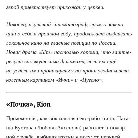
герой при­вет­ству­ет при­хо­жан у церкви.
Нако­нец, якут­ский кине­ма­то­граф, гром­ко заявив­
ший о себе в про­шлом году, про­дол­жа­ет выдви­гать
локаль­ное кино на глав­ные пози­ции по Рос­сии.
Новая дра­ма «Ыт» настоль­ко хоро­ша, что заин­те­
ре­су­ет вас якут­ски­ми филь­ма­ми, если вы ещё
не успе­ли ими про­ник­нуть­ся по про­шло­год­ним вели­
ко­леп­ным кар­ти­нам «Иччи» и «Пуга­ло».
«Почка», Kion
Про­жжён­ная, как вок­заль­ная секс-работ­ни­ца, Ната­
ша Кусто­ва (Любовь Аксё­но­ва) рабо­та­ет в пожар­
ной служ­бе, выби­вая взят­ки у всех: от церк­вей