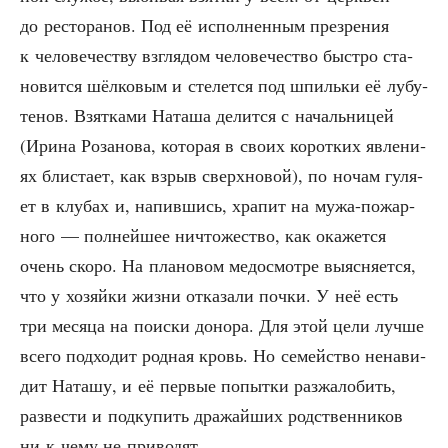
до ресто­ра­нов. Под её испол­нен­ным пре­зре­ния
к чело­ве­че­ству взгля­дом чело­ве­че­ство быст­ро ста­
но­вит­ся шёл­ко­вым и сте­лет­ся под шпиль­ки её лубу­
те­нов. Взят­ка­ми Ната­ша делит­ся с началь­ни­цей
(Ири­на Роза­но­ва, кото­рая в сво­их корот­ких явле­ни­
ях бли­ста­ет, как взрыв сверх­но­вой), по ночам гуля­
ет в клу­бах и, напив­шись, хра­пит на мужа-пожар­
но­го — пол­ней­шее ничто­же­ство, как ока­жет­ся
очень ско­ро. На пла­но­вом мед­осмот­ре выяс­ня­ет­ся,
что у хозяй­ки жиз­ни отка­за­ли поч­ки. У неё есть
три меся­ца на поис­ки доно­ра. Для этой цели луч­ше
все­го под­хо­дит род­ная кровь. Но семей­ство нена­ви­
дит Ната­шу, и её пер­вые попыт­ки раз­жа­ло­бить,
раз­ве­сти и под­ку­пить дра­жай­ших род­ствен­ни­ков
ни к чему не приводят.