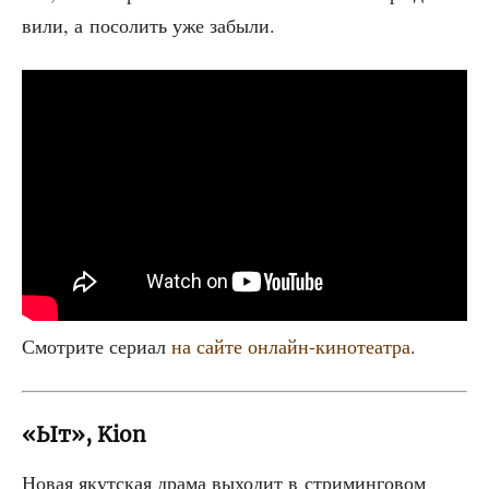
ви­ли, а посо­лить уже забыли.
Смот­ри­те сери­ал
на сай­те онлайн-кино­те­ат­ра
.
«Ыт», Kion
Новая якут­ская дра­ма выхо­дит в стри­мин­го­вом