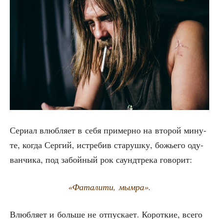
Сери­ал влюб­ля­ет в себя при­мер­но на вто­рой мину­
те, когда Сер­гий, истре­бив ста­руш­ку, божье­го оду­
ван­чи­ка, под забой­ный рок саунд­тре­ка говорит:
«Фата­ли­ти, мымра».
Влюб­ля­ет и боль­ше не отпус­ка­ет. Корот­кие, все­го