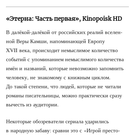
«Этерна: Часть первая», Kinopoisk HD
В далё­кой-далё­кой от рос­сий­ских реа­лий все­лен­
ной Веры Кам­ши, напо­ми­на­ю­щей Евро­пу
XVII века, про­ис­хо­дит немыс­ли­мое коли­че­ство
собы­тий с упо­ми­на­ни­ем немыс­ли­мо­го коли­че­ства
имён и назва­ний, кото­рые невоз­мож­но запом­нить
чело­ве­ку, не зна­ко­мо­му с книж­ным цик­лом.
До такой сте­пе­ни, что людей, кото­рые не чита­ли
рома­ны писа­тель­ни­цы, мож­но прак­ти­че­ски сра­зу
вычесть из аудитории.
Неко­то­рые обо­зре­ва­те­ли сери­а­ла уда­ри­лись
в народ­ную заба­ву: срав­ни это с «Игрой пре­сто­