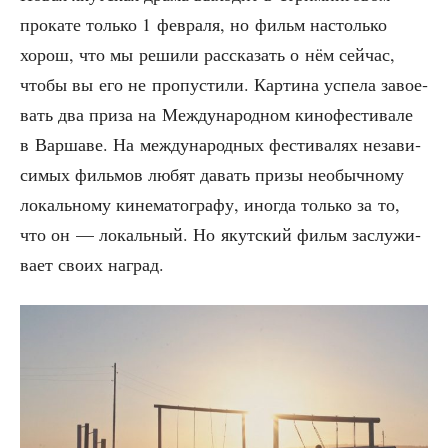
про­ка­те толь­ко 1 фев­ра­ля, но фильм настоль­ко
хорош, что мы реши­ли рас­ска­зать о нём сей­час,
что­бы вы его не про­пу­сти­ли. Кар­ти­на успе­ла заво­е­
вать два при­за на Меж­ду­на­род­ном кино­фе­сти­ва­ле
в Вар­ша­ве. На меж­ду­на­род­ных фести­ва­лях неза­ви­
си­мых филь­мов любят давать при­зы необыч­но­му
локаль­но­му кине­ма­то­гра­фу, ино­гда толь­ко за то,
что он — локаль­ный. Но якут­ский фильм заслу­жи­
ва­ет сво­их наград.