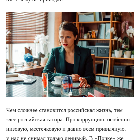
Чем слож­нее ста­но­вит­ся рос­сий­ская жизнь, тем
злее рос­сий­ская сати­ра. Про кор­руп­цию, осо­бен­но
низо­вую, местеч­ко­вую и дав­но всем при­выч­ную,
у нас не сни­мал толь­ко лени­вый. В «Поч­ке» же