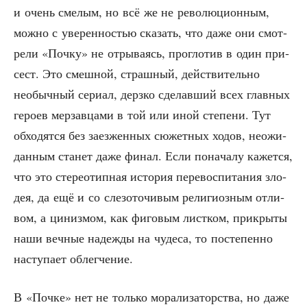
и очень сме­лым, но всё же не рево­лю­ци­он­ным,
мож­но с уве­рен­но­стью ска­зать, что даже они смот­
ре­ли «Поч­ку» не отры­ва­ясь, про­гло­тив в один при­
сест. Это смеш­ной, страш­ный, дей­стви­тель­но
необыч­ный сери­ал, дерз­ко сде­лав­ший всех глав­ных
геро­ев мер­зав­ца­ми в той или иной сте­пе­ни. Тут
обхо­дят­ся без заез­жен­ных сюжет­ных ходов, неожи­
дан­ным ста­нет даже финал. Если пона­ча­лу кажет­ся,
что это сте­рео­тип­ная исто­рия пере­вос­пи­та­ния зло­
дея, да ещё и со сле­зо­то­чи­вым рели­ги­оз­ным отли­
вом, а циниз­мом, как фиго­вым лист­ком, при­кры­ты
наши веч­ные надеж­ды на чуде­са, то посте­пен­но
насту­па­ет облегчение.
В «Поч­ке» нет не толь­ко мора­ли­за­тор­ства, но даже