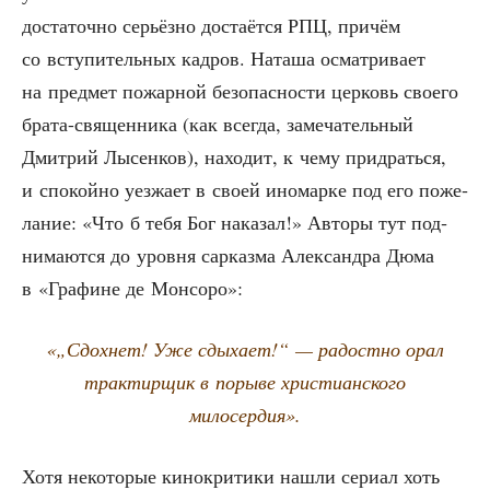
доста­точ­но серьёз­но доста­ёт­ся РПЦ, при­чём
со всту­пи­тель­ных кад­ров. Ната­ша осмат­ри­ва­ет
на пред­мет пожар­ной без­опас­но­сти цер­ковь сво­е­го
бра­та-свя­щен­ни­ка (как все­гда, заме­ча­тель­ный
Дмит­рий Лысен­ков), нахо­дит, к чему при­драть­ся,
и спо­кой­но уез­жа­ет в сво­ей ино­мар­ке под его поже­
ла­ние: «Что б тебя Бог нака­зал!» Авто­ры тут под­
ни­ма­ют­ся до уров­ня сар­каз­ма Алек­сандра Дюма
в «Гра­фине де Монсоро»:
«„Сдох­нет! Уже сды­ха­ет!“ — радост­но орал
трак­тир­щик в поры­ве хри­сти­ан­ско­го
милосердия».
Хотя неко­то­рые кино­кри­ти­ки нашли сери­ал хоть