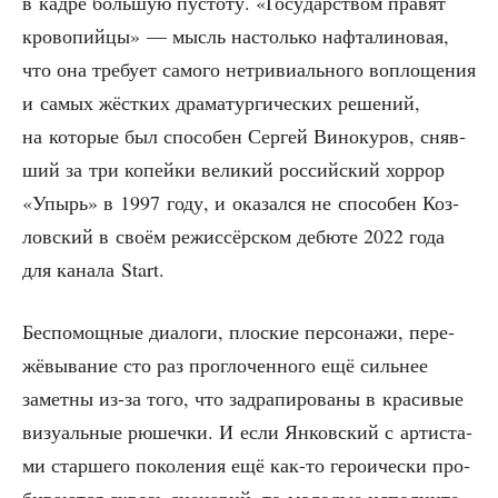
в кад­ре боль­шую пусто­ту. «Госу­дар­ством пра­вят
кро­во­пий­цы» — мысль настоль­ко наф­та­ли­но­вая,
что она тре­бу­ет само­го нетри­ви­аль­но­го вопло­ще­ния
и самых жёст­ких дра­ма­тур­ги­че­ских реше­ний,
на кото­рые был спо­со­бен Сер­гей Вино­ку­ров, сняв­
ший за три копей­ки вели­кий рос­сий­ский хор­рор
«Упырь» в 1997 году, и ока­зал­ся не спо­со­бен Коз­
лов­ский в сво­ём режис­сёр­ском дебю­те 2022 года
для кана­ла Start.
Бес­по­мощ­ные диа­ло­ги, плос­кие пер­со­на­жи, пере­
жё­вы­ва­ние сто раз про­гло­чен­но­го ещё силь­нее
замет­ны из-за того, что задра­пи­ро­ва­ны в кра­си­вые
визу­аль­ные рюшеч­ки. И если Янков­ский с арти­ста­
ми стар­ше­го поко­ле­ния ещё как-то геро­и­че­ски про­