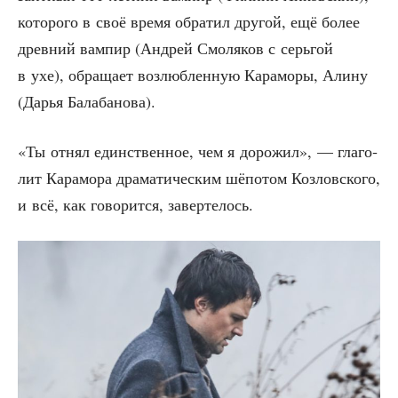
кото­ро­го в своё вре­мя обра­тил дру­гой, ещё более
древ­ний вам­пир (Андрей Смо­ля­ков с серь­гой
в ухе), обра­ща­ет воз­люб­лен­ную Кара­мо­ры, Али­ну
(Дарья Балабанова).
«Ты отнял един­ствен­ное, чем я доро­жил», — гла­го­
лит Кара­мо­ра дра­ма­ти­че­ским шёпо­том Коз­лов­ско­го,
и всё, как гово­рит­ся, завертелось.