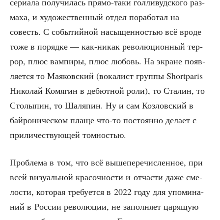
сери­а­ла полу­чи­лась пря­мо-таки гол­ли­вуд­ско­го раз­
ма­ха, и худо­же­ствен­ный отдел пора­бо­тал на
совесть. С собы­тий­ной насы­щен­но­стью всё вро­де
тоже в поряд­ке — как-никак рево­лю­ци­он­ный тер­
рор, плюс вам­пи­ры, плюс любовь. На экране появ­
ля­ет­ся то Мая­ков­ский (вока­лист груп­пы Shortparis
Нико­лай Комя­гин в дебют­ной роли), то Ста­лин, то
Сто­лы­пин, то Шаля­пин. Ну и сам Коз­лов­ский в
бай­ро­ни­че­ском пла­ще что-то посто­ян­но дела­ет с
при­ли­че­ству­ю­щей томностью.
Про­бле­ма в том, что всё выше­пе­ре­чис­лен­ное, при
всей визу­аль­ной кра­соч­но­сти и отча­сти даже сме­
ло­сти, кото­рая тре­бу­ет­ся в 2022 году для упо­ми­на­
ний в Рос­сии рево­лю­ции, не запол­ня­ет царя­щую