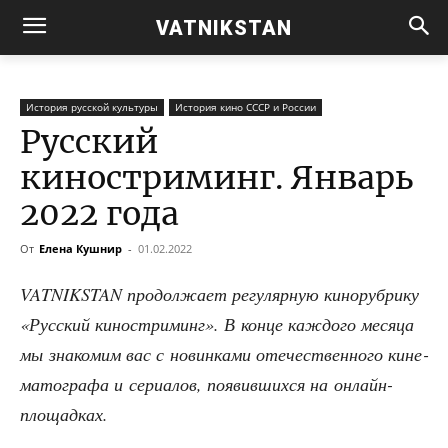
VATNIKSTAN
История русской культуры
История кино СССР и России
Русский
киностриминг. Январь
2022 года
От
Елена Кушнир
-
01.02.2022
VATNIKSTAN про­дол­жа­ет регу­ляр­ную кино­руб­ри­ку
«Рус­ский кино­ст­ри­минг». В кон­це каж­до­го меся­ца
мы зна­ко­мим вас с новин­ка­ми оте­че­ствен­но­го кине­
ма­то­гра­фа и сери­а­лов, появив­ших­ся на онлайн-
площадках.