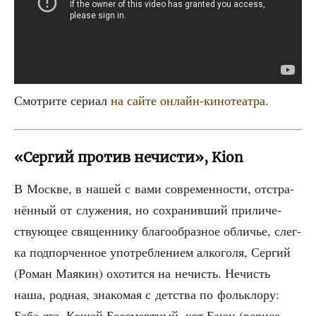
Смот­ри­те сери­ал
на сай­те онлайн-кино­те­ат­ра
.
«Сергий против нечисти», Kion
В Москве, в нашей с вами совре­мен­но­сти, отстра­
нён­ный от слу­же­ния, но сохра­нив­ший при­ли­че­
ству­ю­щее свя­щен­ни­ку бла­го­об­раз­ное обли­чье, слег­
ка под­пор­чен­ное упо­треб­ле­ни­ем алко­го­ля, Сер­гий
(Роман Мая­кин) охо­тит­ся на нечисть. Нечисть
наша, род­ная, зна­ко­мая с дет­ства по фольк­ло­ру:
Баба-яга, Кощей Бес­смерт­ный, кот Баюн (вер­нее,