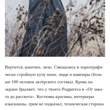
Вер­тит­ся, конеч­но, лихо. Сме­ша­лись в хорео­гра­фи­
че­ски строй­ную кучу кони, люди и вам­пи­ры (боль­
ше 100 чело­век актёр­ско­го соста­ва). Кровь на
экране брыз­жет, что у тво­е­го Род­ри­ге­са в «От зака­
та до рас­све­та». Костю­мы кра­си­вы, инте­рье­ры
изыс­кан­ны, грим не под­ка­чал; тех­ни­че­ская сто­ро­на