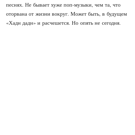
пес­нях. Не быва­ет хуже поп-музы­ки, чем та, что
ото­рва­на от жиз­ни вокруг. Может быть, в буду­щем
«Хадн дадн» и рас­че­шет­ся. Но опять не сегодня.