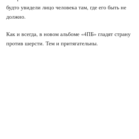
буд­то уви­де­ли лицо чело­ве­ка там, где его быть не
должно.
Как и все­гда, в новом аль­бо­ме «4ПБ» гла­дят стра­ну
про­тив шер­сти. Тем и притягательны.