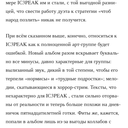
мере IС3PEAK им и ста­ли, с той выгод­ной раз­ни­
цей, что све­сти рабо­ту дуэ­та к стра­те­гии «чтоб
народ позлить» никак не получится.
При всём ска­зан­ном выше, конеч­но, отно­сить­ся к
IС3PEAK как к пол­но­цен­ной арт-груп­пе будет
ошиб­кой. Новый аль­бом разом вскры­ва­ет бук­валь­
но все мину­сы, дав­но харак­тер­ные для груп­пы:
выли­зан­ный звук, дикий в той сте­пе­ни, что­бы его
тер­пе­ли «нор­ми­сы» и «труд­ные под­рост­ки»; мело­
дии, ска­ты­ва­ю­щи­е­ся в хор­рор-стрим. Тек­сты, что
неха­рак­тер­но для IС3PEAK , ста­ли силь­но ото­рва­
ны от реаль­но­сти и теперь боль­ше похо­жи на днев­
ни­чок пят­на­дца­ти­лет­ней гот­ки. Фиты же, кажет­ся,
попа­ли в аль­бом лишь из-за выго­ды кол­ла­бов с