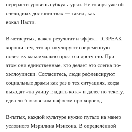
пере­ра­с­ти уро­вень суб­куль­тур­ки. Не гово­ря уже об
оче­вид­ных досто­ин­ствах — таких, как
вокал Насти.
В‑четвёртых, важен резуль­тат и эффект. IС3PEAK
хоро­ши тем, что арти­ку­ли­ру­ют совре­мен­ную
повест­ку мак­си­маль­но про­сто и доступ­но. При
этом они един­ствен­ные, кто дела­ет это слег­ка по-
хэл­ло­уин­ски. Согла­си­тесь, люди рефлек­си­ру­ют
соци­аль­ные дра­мы как раз в тех ситу­а­ци­ях, когда
выхо­дят «на ули­цу гла­дить кота» и далее по тек­сту,
едва ли бло­ков­ским пафо­сом про хоровод.
В‑пятых, каж­дой куль­ту­ре нуж­но пуга­ло на манер
услов­но­го Мэри­ли­на Мэн­со­на. В опре­де­лён­ной