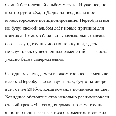
Самый бес­по­лез­ный аль­бом меся­ца. Я уже неод­но­
крат­но ругал «Хадн Дадн» за неод­но­знач­ное
и неосто­рож­ное пози­ци­о­ни­ро­ва­ние. Пере­обу­вать­ся
не буду: све­жий аль­бом даёт новые при­чи­ны для
кри­ти­ки. Поми­мо баналь­ных музы­каль­ных нюан­
сов — саунд груп­пы до сих пор куцый, здесь
не слу­чи­лось суще­ствен­ных изме­не­ний, — рабо­та
ужас­но бед­на содержательно.
Сего­дня мы нуж­да­ем­ся в таком твор­че­стве мень­ше
все­го. «Пере­обу­ва­юсь» зву­чит так, буд­то на дво­ре
всё тот же 2016‑й, когда коман­да появи­лась на свет.
Ковид­ные обсто­я­тель­ства неволь­но реани­ми­ро­ва­ли
ста­рый трек «Мы сего­дня дома», но сама груп­па
явно не спе­шит сопря­гать­ся с момен­том в све­жих