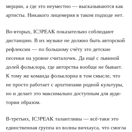
мер­ции, а где это неумест­но — выска­зы­ва­ют­ся как
арти­сты. Ника­ко­го лице­ме­рия в таком под­хо­де нет.
Во-вто­рых, IС3PEAK пока­за­тель­но соблю­да­ют
дистан­цию. В их музы­ке не долж­но быть автор­ской
рефлек­сии — по боль­шо­му счё­ту это дет­ские
песен­ки на уровне счи­та­ло­чек. Да ещё с льви­ной
долей фольк­ло­ра, где автор­ства вооб­ще не быва­ет.
К тому же коман­да фольк­лор­на в том смыс­ле, что
не про­сто рабо­та­ет с архе­ти­па­ми род­ной куль­ту­ры,
но и дела­ет это мак­си­маль­но доступ­ным для ауди­
то­рии образом.
В‑третьих, IС3PEAK талант­ли­вы — всё-таки это
един­ствен­ная груп­па из вол­ны вичха­у­са, что смог­ла