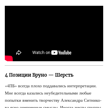
4 Позиции Бруно — Шерсть
«4ПБ» все­гда пло­хо под­да­ва­лись интер­пре­та­ции.
Мне все­гда каза­лись неубе­ди­тель­ны­ми любые
попыт­ки вме­нить твор­че­ству Алек­сандра Сит­ни­ко­
ва ясно очер­чен­ные смыс­лы. Ино­гда жесты груп­пы