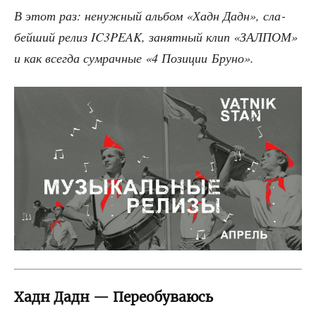
В этот раз: ненуж­ный аль­бом «Хадн Дадн», сла­
бей­ший релиз IC3PEAK, занят­ный клип «ЗАЛПОМ»
и как все­гда сумрач­ные «4 Пози­ции Бруно».
Хадн Дадн — Переобуваюсь