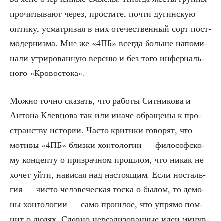
про­чи­ты­ва­ют через, про­сти­те, почти дугин­скую
опти­ку, усмат­ри­вая в них оте­че­ствен­ный сорт пост­
мо­дер­низ­ма. Мне же «4ПБ» все­гда боль­ше напо­ми­
на­ли утри­ро­ван­ную вер­сию и без того инфер­наль­
но­го «Кро­во­сто­ка».
Мож­но точ­но ска­зать, что рабо­ты Сит­ни­ко­ва и
Анто­на Клев­цо­ва так или ина­че обра­ще­ны к про­
стран­ству исто­рии. Часто кри­ти­ки гово­рят, что
моти­вы «4ПБ» близ­ки хон­то­ло­гии — фило­соф­ско­
му кон­цеп­ту о при­зрач­ном про­шлом, что никак не
хочет уйти, нави­сая над насто­я­щим. Если носталь­
гия — чисто чело­ве­че­ская тос­ка о былом, то демо­
ны хон­то­ло­гии — само про­шлое, что упря­мо пом­
нит о людях. Слов­но нере­а­ли­зо­ван­ные идеи минув­