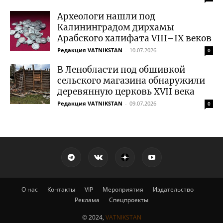
Археологи нашли под
Калининградом дирхамы
Арабского халифата VIII–IX веков
Редакция VATNIKSTAN
-
10.07.2026
0
В Ленобласти под обшивкой
сельского магазина обнаружили
деревянную церковь XVII века
Редакция VATNIKSTAN
-
09.07.2026
0
О нас
Контакты
VIP
Мероприятия
Издательство
Реклама
Спецпроекты
© 2024,
VATNIKSTAN