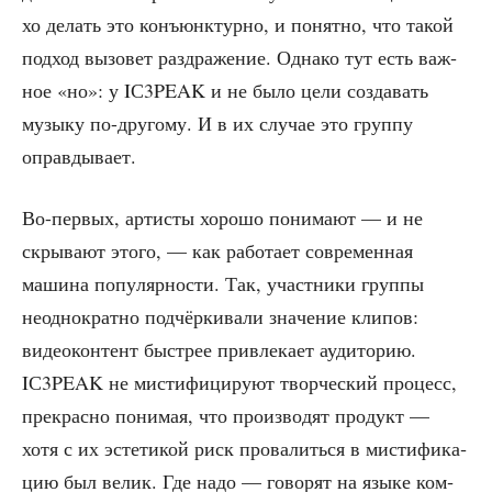
хо делать это конъ­юнк­тур­но, и понят­но, что такой
под­ход вызо­вет раз­дра­же­ние. Одна­ко тут есть важ­
ное «но»: у IС3PEAK и не было цели созда­вать
музы­ку по-дру­го­му. И в их слу­чае это груп­пу
оправдывает.
Во-пер­вых, арти­сты хоро­шо пони­ма­ют — и не
скры­ва­ют это­го, — как рабо­та­ет совре­мен­ная
маши­на попу­ляр­но­сти. Так, участ­ни­ки груп­пы
неод­но­крат­но под­чёр­ки­ва­ли зна­че­ние кли­пов:
видео­кон­тент быст­рее при­вле­ка­ет ауди­то­рию.
IС3PEAK не мисти­фи­ци­ру­ют твор­че­ский про­цесс,
пре­крас­но пони­мая, что про­из­во­дят про­дукт —
хотя с их эсте­ти­кой риск про­ва­лить­ся в мисти­фи­ка­
цию был велик. Где надо — гово­рят на язы­ке ком­