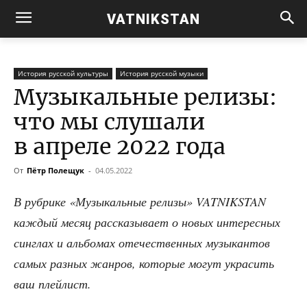
VATNIKSTAN
История русской культуры
История русской музыки
Музыкальные релизы:
что мы слушали
в апреле 2022 года
От
Пётр Полещук
-
04.05.2022
В руб­ри­ке «Музы­каль­ные рели­зы» VATNIKSTAN
каж­дый месяц рас­ска­зы­ва­ет о новых инте­рес­ных
син­глах и аль­бо­мах оте­че­ствен­ных музы­кан­тов
самых раз­ных жан­ров, кото­рые могут укра­сить
ваш плейлист.