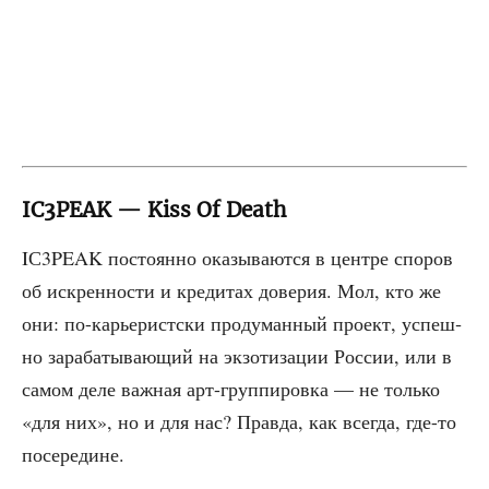
IC3PEAK — Kiss Of Death
IС3PEAK посто­ян­но ока­зы­ва­ют­ся в цен­тре спо­ров
об искрен­но­сти и кре­ди­тах дове­рия. Мол, кто же
они: по-карье­рист­ски про­ду­ман­ный про­ект, успеш­
но зара­ба­ты­ва­ю­щий на экзо­ти­за­ции Рос­сии, или в
самом деле важ­ная арт-груп­пи­ров­ка — не толь­ко
«для них», но и для нас? Прав­да, как все­гда, где-то
посередине.