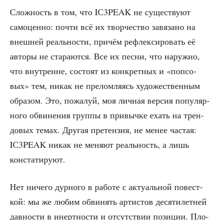
Слож­ность в том, что IС3PEAK не суще­ству­ют
само­цен­но: почти всё их твор­че­ство завя­за­но на
внеш­ней реаль­но­сти, при­чём рефлек­си­ро­вать её
авто­ры не ста­ра­ют­ся. Все их пес­ни, что наруж­но,
что внут­ренне, состо­ят из кон­крет­ных и «поп­со­
вых» тем, никак не пре­лом­ля­ясь худо­же­ствен­ным
обра­зом. Это, пожа­луй, моя лич­ная вер­сия попу­ляр­
но­го обви­не­ния груп­пы в при­выч­ке ехать на трен­
до­вых темах. Дру­гая пре­тен­зия, не менее частая:
IС3PEAK никак не меня­ют реаль­ность, а лишь
констатируют.
Нет ниче­го дур­но­го в рабо­те с акту­аль­ной повест­
кой: мы же любим обви­нять арти­стов деся­ти­лет­ней
дав­но­сти в инерт­но­сти и отсут­ствии пози­ции. Пло­