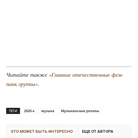
Читай­те так­же
«Глав­ные оте­че­ствен­ные фем-
панк груп­пы»
.
ТЕГИ
2020-е
музыка
Музыкальные релизы
ЭТО МОЖЕТ БЫТЬ ИНТЕРЕСНО
ЕЩЕ ОТ АВТОРА