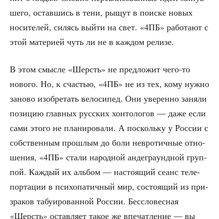
ше­го, остав­шись в тени, рыщут в поис­ке новых
носи­те­лей, силясь вый­ти на свет. «4ПБ» рабо­та­ют с
этой мате­ри­ей чуть ли не в каж­дом релизе.
В этом смыс­ле «Шерсть» не пред­ло­жит чего-то
ново­го. Но, к сча­стью, «4ПБ» не из тех, кому нуж­но
зано­во изоб­ре­тать вело­си­пед. Они уве­рен­но заня­ли
пози­цию глав­ных рус­ских хон­то­ло­гов — даже если
сами это­го не пла­ни­ро­ва­ли. А посколь­ку у Рос­сии с
соб­ствен­ным про­шлым до боли нев­ро­тич­ные отно­
ше­ния, «4ПБ» ста­ли народ­ной анде­гра­унд­ной груп­
пой. Каж­дый их аль­бом — насто­я­щий сеанс теле­
пор­та­ции в пси­хо­па­тич­ный мир, состо­я­щий из при­
зра­ков табу­и­ро­ван­ной Рос­сии. Бес­сло­вес­ная
«Шерсть» остав­ля­ет такое же впе­чат­ле­ние — вы