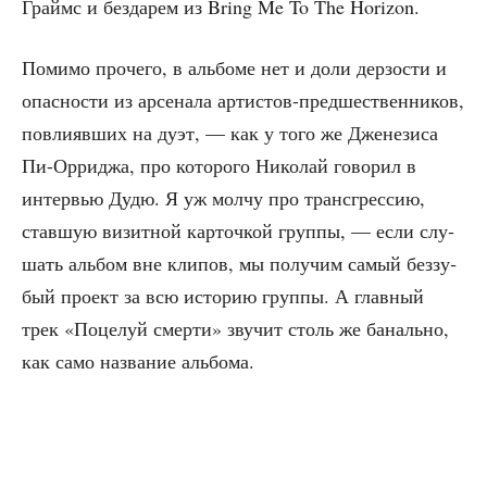
Граймс и без­да­рем из Bring Me To The Horizon.
Поми­мо про­че­го, в аль­бо­ме нет и доли дер­зо­сти и
опас­но­сти из арсе­на­ла арти­стов-пред­ше­ствен­ни­ков,
повли­яв­ших на дуэт, — как у того же Дже­не­зи­са
Пи-Орри­джа, про кото­ро­го Нико­лай гово­рил в
интер­вью Дудю. Я уж мол­чу про транс­грес­сию,
став­шую визит­ной кар­точ­кой груп­пы, — если слу­
шать аль­бом вне кли­пов, мы полу­чим самый без­зу­
бый про­ект за всю исто­рию груп­пы. А глав­ный
трек «Поце­луй смер­ти» зву­чит столь же баналь­но,
как само назва­ние альбома.