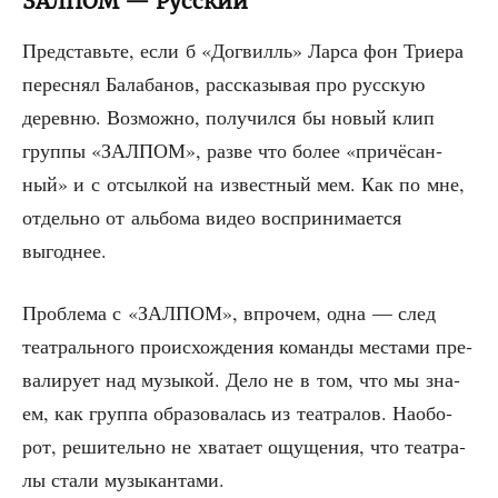
ЗАЛПОМ — Русский
Пред­ставь­те, если б «Догвилль» Лар­са фон Три­е­ра
пере­снял Бала­ба­нов, рас­ска­зы­вая про рус­скую
дерев­ню. Воз­мож­но, полу­чил­ся бы новый клип
груп­пы «ЗАЛПОМ», раз­ве что более «при­чё­сан­
ный» и с отсыл­кой на извест­ный мем. Как по мне,
отдель­но от аль­бо­ма видео вос­при­ни­ма­ет­ся
выгоднее.
Про­бле­ма с «ЗАЛПОМ», впро­чем, одна — след
теат­раль­но­го про­ис­хож­де­ния коман­ды места­ми пре­
ва­ли­ру­ет над музы­кой. Дело не в том, что мы зна­
ем, как груп­па обра­зо­ва­лась из теат­ра­лов. Наобо­
рот, реши­тель­но не хва­та­ет ощу­ще­ния, что теат­ра­
лы ста­ли музыкантами.