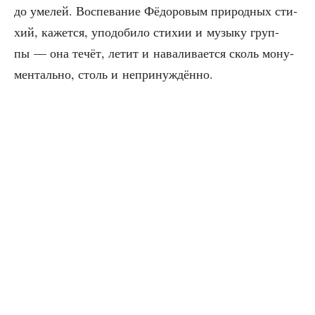
до уме­лей. Вос­пе­ва­ние Фёдо­ро­вым при­род­ных сти­
хий, кажет­ся, упо­до­би­ло сти­хии и музы­ку груп­
пы — она течёт, летит и нава­ли­ва­ет­ся сколь мону­
мен­таль­но, столь и непринуждённо.