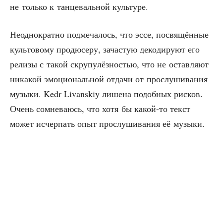
не толь­ко к тан­це­валь­ной культуре.
Неод­но­крат­но под­ме­ча­лось, что эссе, посвя­щён­ные
куль­то­во­му про­дю­се­ру, зача­стую деко­ди­ру­ют его
рели­зы с такой скру­пу­лёз­но­стью, что не остав­ля­ют
ника­кой эмо­ци­о­наль­ной отда­чи от про­слу­ши­ва­ния
музы­ки. Kedr Livanskiy лише­на подоб­ных рис­ков.
Очень сомне­ва­юсь, что хотя бы какой-то текст
может исчер­пать опыт про­слу­ши­ва­ния её музыки.