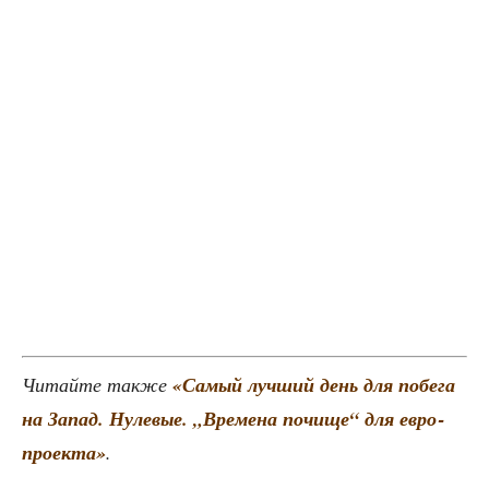
Читай­те так­же
«Самый луч­ший день для побе­га
на Запад. Нуле­вые. „Вре­ме­на почи­ще“ для евро­
про­ек­та»
.