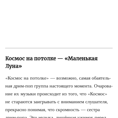
Космос на потолке — «Маленькая
Луна»
«Кос­мос на потол­ке» — воз­мож­но, самая оба­я­тель­
ная дрим-поп груп­па насто­я­ще­го момен­та. Оча­ро­ва­
ние их музы­ки про­ис­хо­дит из того, что «Кос­мос»
не ста­ра­ют­ся заиг­ры­вать с вни­ма­ни­ем слу­ша­те­ля,
пре­крас­но пони­мая, что скром­ность — сест­ра
дрим-попа. Это музы­ка, лишён­ная ужи­мок перед