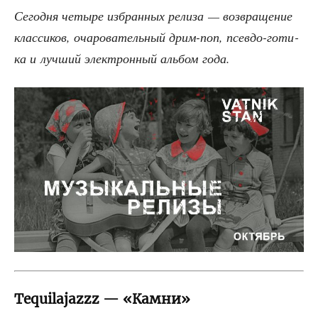
Сего­дня четы­ре избран­ных рели­за — воз­вра­ще­ние
клас­си­ков, оча­ро­ва­тель­ный дрим-поп, псев­до-готи­
ка и луч­ший элек­трон­ный аль­бом года.
Tequilajazzz — «Камни»