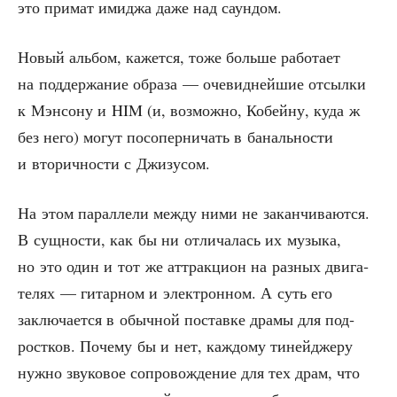
это при­мат ими­джа даже над саундом.
Новый аль­бом, кажет­ся, тоже боль­ше рабо­та­ет
на под­дер­жа­ние обра­за — оче­вид­ней­шие отсыл­ки
к Мэн­со­ну и HIM (и, воз­мож­но, Кобей­ну, куда ж
без него) могут посо­пер­ни­чать в баналь­но­сти
и вто­рич­но­сти с Джизусом.
На этом парал­ле­ли меж­ду ними не закан­чи­ва­ют­ся.
В сущ­но­сти, как бы ни отли­ча­лась их музы­ка,
но это один и тот же аттрак­ци­он на раз­ных дви­га­
те­лях — гитар­ном и элек­трон­ном. А суть его
заклю­ча­ет­ся в обыч­ной постав­ке дра­мы для под­
рост­ков. Поче­му бы и нет, каж­до­му тиней­дже­ру
нуж­но зву­ко­вое сопро­вож­де­ние для тех драм, что