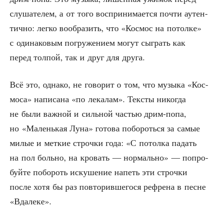
слу­ша­те­лем, а от того вос­при­ни­ма­ет­ся почти аутен­
тич­но: лег­ко вооб­ра­зить, что «Кос­мос на потол­ке»
с оди­на­ко­вым погру­же­ни­ем могут сыг­рать как
перед тол­пой, так и друг для друга.
Всё это, одна­ко, не гово­рит о том, что музы­ка «Кос­
мо­са» напи­са­на «по лека­лам». Тек­сты нико­гда
не были важ­ной и силь­ной частью дрим-попа,
но «Малень­кая Луна» гото­ва побо­роть­ся за самые
милые и мет­кие строч­ки года: «С потол­ка падать
на пол боль­но, на кро­вать — нор­маль­но» — попро­
буй­те побо­роть иску­ше­ние напеть эти строч­ки
после хотя бы раз повто­рив­ше­го­ся рефре­на в песне
«Вда­ле­ке».