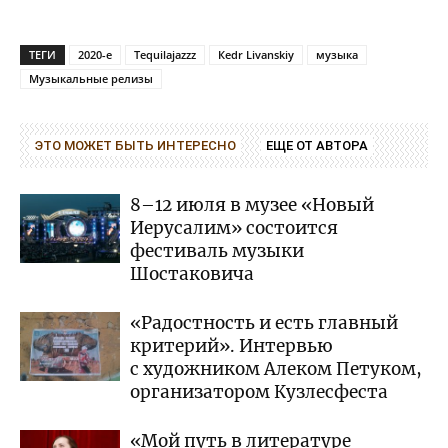
ТЕГИ
2020-е
Tequilajazzz
Кedr Livanskiy
музыка
Музыкальные релизы
ЭТО МОЖЕТ БЫТЬ ИНТЕРЕСНО
ЕЩЕ ОТ АВТОРА
8–12 июля в музее «Новый
Иерусалим» состоится
фестиваль музыки
Шостаковича
«Радостность и есть главный
критерий». Интервью
с художником Алеком Петуком,
организатором Кузлесфеста
«Мой путь в литературе