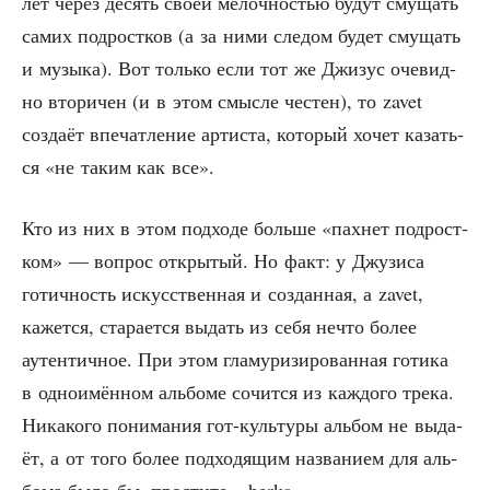
лет через десять сво­ей мелоч­но­стью будут сму­щать
самих под­рост­ков (а за ними сле­дом будет сму­щать
и музы­ка). Вот толь­ко если тот же Джи­зус оче­вид­
но вто­ри­чен (и в этом смыс­ле честен), то zavet
созда­ёт впе­чат­ле­ние арти­ста, кото­рый хочет казать­
ся «не таким как все».
Кто из них в этом под­хо­де боль­ше «пах­нет под­рост­
ком» — вопрос откры­тый. Но факт: у Джу­зи­са
готич­ность искус­ствен­ная и создан­ная, а zavet,
кажет­ся, ста­ра­ет­ся выдать из себя нечто более
аутен­тич­ное. При этом гла­му­ри­зи­ро­ван­ная готи­ка
в одно­имён­ном аль­бо­ме сочит­ся из каж­до­го тре­ка.
Ника­ко­го пони­ма­ния гот-куль­ту­ры аль­бом не выда­
ёт, а от того более под­хо­дя­щим назва­ни­ем для аль­