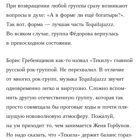
При воз­вра­ще­нии любой груп­пы сра­зу воз­ни­ка­ют
вопро­сы в духе: «А в фор­ме ли ещё бога­ты­ри?».
Так вот, фор­ма — луч­шая часть Tequilajazzz.
Во вся­ком слу­чае, груп­па Фёдо­ро­ва вер­ну­лась
в пре­вос­ход­ном состоянии.
Борис Гре­бен­щи­ков как-то назвал «Теки­лу» глав­ной
рус­ской рок-груп­пой. Не пере­хва­лил. В отли­чие
от мно­гих рок-групп, музы­ка Tequilajazzz зву­чит
одно­вре­мен­но лег­ко и вир­ту­оз­но. Слож­но вспом­
нить дру­гую оте­че­ствен­ную груп­пу, кото­рая так
про­сто сов­ме­ща­ла бы про­го­вые ходы и почти пля­
шу­щую ново­вол­но­вую атмо­сфе­ру. Пожа­луй,
на ум при­хо­дит то, чем зани­ма­ет­ся Женя Гор­бу­нов.
Но надо ска­зать, что «Теки­ла» дер­жит баланс гораз­