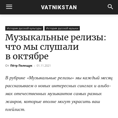
VATNIKSTAN
История русской культуры
История русской музыки
Музыкальные релизы:
что мы слушали
в октябре
От
Пётр Полещук
-
01.11.2021
В руб­ри­ке «Музы­каль­ные рели­зы» мы каж­дый месяц
рас­ска­зы­ва­ем о новых инте­рес­ных син­глах и аль­бо­
мах оте­че­ствен­ных музы­кан­тов самых раз­ных
жан­ров, кото­рые вполне могут укра­сить ваш
плейлист.