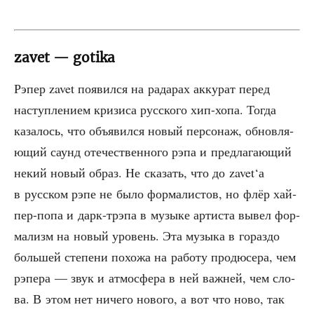
zavet — gotika
Рэпер zavet появил­ся на рада­рах акку­рат перед
наступ­ле­ни­ем кри­зи­са рус­ско­го хип-хопа. Тогда
каза­лось, что объ­явил­ся новый пер­со­наж, обнов­ля­
ю­щий саунд оте­че­ствен­но­го рэпа и пред­ла­га­ю­щий
некий новый образ. Не ска­зать, что до zavet‘а
в рус­ском рэпе не было фор­ма­ли­стов, но флёр хай­
пер-попа и дарк-трэпа в музы­ке арти­ста вывел фор­
ма­лизм на новый уро­вень. Эта музы­ка в гораз­до
боль­шей сте­пе­ни похо­жа на рабо­ту про­дю­се­ра, чем
рэпе­ра — звук и атмо­сфе­ра в ней важ­ней, чем сло­
ва. В этом нет ниче­го ново­го, а вот что ново, так