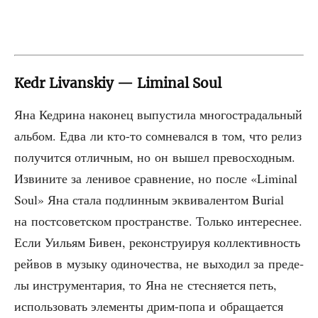
Кedr Livanskiy — Liminal Soul
Яна Кед­ри­на нако­нец выпу­сти­ла мно­го­стра­даль­ный
аль­бом. Едва ли кто-то сомне­вал­ся в том, что релиз
полу­чит­ся отлич­ным, но он вышел пре­вос­ход­ным.
Изви­ни­те за лени­вое срав­не­ние, но после «Liminal
Soul» Яна ста­ла под­лин­ным экви­ва­лен­том Burial
на пост­со­вет­ском про­стран­стве. Толь­ко инте­рес­нее.
Если Уильям Бивен, рекон­стру­и­руя кол­лек­тив­ность
рей­вов в музы­ку оди­но­че­ства, не выхо­дил за пре­де­
лы инстру­мен­та­рия, то Яна не стес­ня­ет­ся петь,
исполь­зо­вать эле­мен­ты дрим-попа и обра­ща­ет­ся