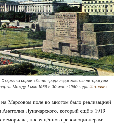
 Открыт­ка серии «Ленин­град» изда­тель­ства лите­ра­ту­ры
Зивер­та. Меж­ду 1 мая 1959 и 30 июня 1960 года.
Источ­ник
я на Мар­со­вом поле во мно­гом было реа­ли­за­ци­ей
я Ана­то­лия Луна­чар­ско­го, кото­рый ещё в 1919
­го мемо­ри­а­ла, посвя­щён­но­го революционерам: