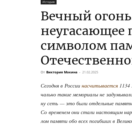
История
Вечный огонь
неугасающее 
символом пам
Отечественно
От
Виктория Мокина
-
21.02.2025
Сего­дня в Рос­сии
насчи­ты­ва­ет­ся
1134 В
чаль­но такие мемо­ри­а­лы не заду­мы­ва­
ну сеть — это были отдель­ные памят­ни­
Со вре­ме­нем они ста­ли насто­я­щим нар
лом памя­ти обо всех погиб­ших в Вели­ко