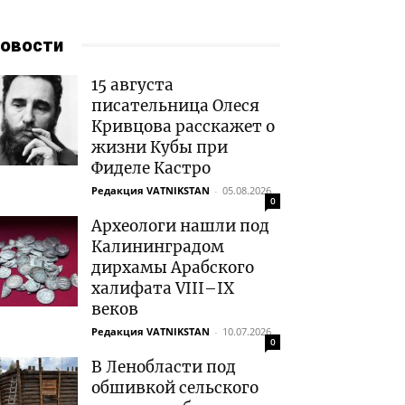
овости
15 августа
писательница Олеся
Кривцова расскажет о
жизни Кубы при
Фиделе Кастро
Редакция VATNIKSTAN
-
05.08.2026
0
Археологи нашли под
Калининградом
дирхамы Арабского
халифата VIII–IX
веков
Редакция VATNIKSTAN
-
10.07.2026
0
В Ленобласти под
обшивкой сельского