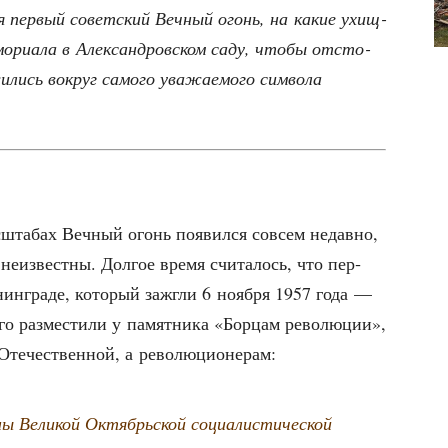
л­ся пер­вый совет­ский Веч­ный огонь, на какие ухищ­
мо­ри­а­ла в Алек­сан­дров­ском саду, что­бы отсто­
лись вокруг само­го ува­жа­е­мо­го сим­во­ла
с­шта­бах Веч­ный огонь появил­ся совсем недав­но,
неиз­вест­ны. Дол­гое вре­мя счи­та­лось, что пер­
н­гра­де, кото­рый зажгли 6 нояб­ря 1957 года —
о раз­ме­сти­ли у памят­ни­ка «Бор­цам рево­лю­ции»,
Оте­че­ствен­ной, а революционерам:
ны Вели­кой Октябрь­ской соци­а­ли­сти­че­ской