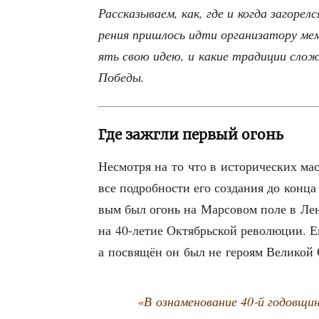
Рас­ска­зы­ва­ем, как, где и когда заго­ре
ре­ния при­шлось идти орга­ни­за­то­ру ме
ять свою идею, и какие тра­ди­ции сло­жи­
Победы.
Где зажгли первый огонь
Несмот­ря на то что в исто­ри­че­ских ма
все подроб­но­сти его созда­ния до кон­ца 
вым был огонь на Мар­со­вом поле в Лени
на 40-летие Октябрь­ской рево­лю­ции. Ег
а посвя­щён он был не геро­ям Вели­кой 
«В озна­ме­но­ва­ние 40‑й годов­щи­