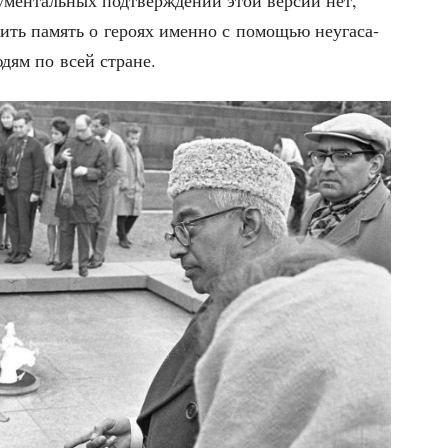
­мен­таль­ных под­твер­жде­ний этой вер­сии нет,
е­чить память о геро­ях имен­но с помо­щью неуга­са­
людям по всей стране.