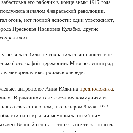
 заба­стов­ка его рабо­чих в кон­це зимы 1917 года
 послу­жи­ла нача­лом Фев­раль­ской рево­лю­ции.
гал огонь, нет пол­ной ясно­сти: одни утвер­жда­ют,
оро­да Прас­ко­вья Ива­нов­на Куляб­ко, дру­гие —
 сохранилось.
ом не велась (или не сохра­ни­лась до наше­го вре­
коль­ко фото­гра­фий цере­мо­нии. Мно­гие ленин­град­
у к мемо­ри­а­лу выстро­и­лась очередь.
нуле­вые, антро­по­лог Анна Юдки­на
пред­по­ло­жи­ла
,
вым. В рай­он­ном газе­те «Зна­мя ком­му­низ­ма»
а нашла све­де­ния о том, что вече­ром 9 мая 1957
 обла­сти на откры­тии мемо­ри­а­ла погиб­шим
зажжён Веч­ный огонь — то есть почти за пол­го­да