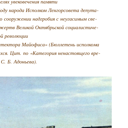
елях уве­ко­ве­че­ния памяти
о­ду наро­да Испол­ком Лен­гор­со­ве­та депу­та­
о соору­же­нии над­гро­бия с неуга­си­мым све­
 жертв Вели­кой Октябрь­ской соци­а­ли­сти­че­
ой революции
­тек­то­ра Май­о­фи­са» (Бюл­ле­тень испол­ко­ма
их­ся. Цит. по «Кате­го­рия нена­сто­я­ще­го вре­
 С. Б. Адоньева).