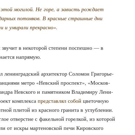
той моги­лой. Не горе, а зависть рож­да­ет
о­дар­ных потом­ков. В крас­ные страш­ные дни
и и уми­ра­ли прекрасно».
 зву­чит в неко­то­рой сте­пе­ни поспеш­но — в
­на­ет­ся напрямую.
тал ленин­град­ский архи­тек­тор Соло­мон Гри­го­рье­
ан­ци­я­ми мет­ро «Нев­ский про­спект», «Мос­ков­
ндра Нев­ско­го и памят­ни­ком Вла­ди­ми­ру Лени­
о­ект ком­плек­са
пред­став­лял собой
цве­точ­ную
­ной пли­той из крас­но­го гра­ни­та в углуб­ле­нии.
уг­лое отвер­стие с факель­ной горел­кой, из кото­рой
ли от искры мар­те­нов­ской печи Киров­ско­го