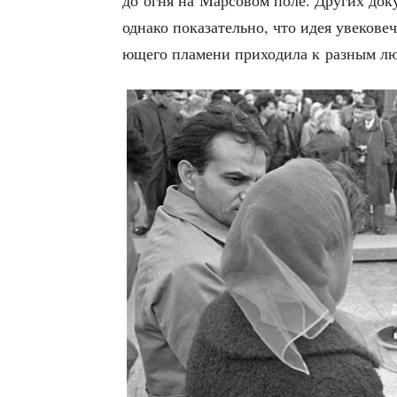
до огня на Мар­со­вом поле. Дру­гих доку
одна­ко пока­за­тель­но, что идея уве­ко­в
ю­ще­го пла­ме­ни при­хо­ди­ла к раз­ным 