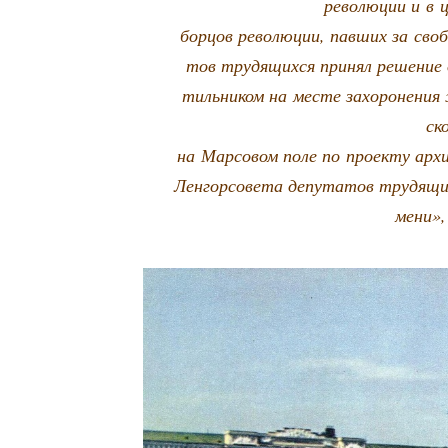
рево­лю­ции и в ц
бор­цов рево­лю­ции, пав­ших за сво­б
тов тру­дя­щих­ся при­нял реше­ние 
тиль­ни­ком на месте захо­ро­не­ния
ск
на Мар­со­вом поле по про­ек­ту архи
Лен­гор­со­ве­та депу­та­тов тру­дя­щ
ме­ни»,