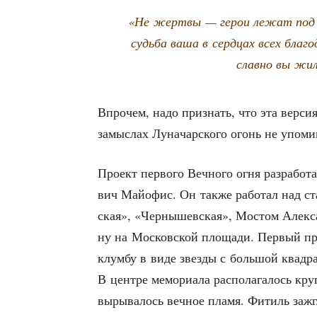
«Не жерт­вы — герои лежат под э
судь­ба ваша в серд­цах всех бла­г
слав­но вы жил
Впро­чем, надо при­знать, что эта вер­сия
замыс­лах Луна­чар­ско­го огонь не упо­ми
Про­ект пер­во­го Веч­но­го огня раз­ра­бо­
вич Май­о­фис. Он так­же рабо­тал над ст
ская», «Чер­ны­шев­ская», Мостом Алек­са
ну на Мос­ков­ской пло­ща­ди. Пер­вый пр
клум­бу в виде звез­ды с боль­шой квад­рат
В цен­тре мемо­ри­а­ла рас­по­ла­га­лось кр
выры­ва­лось веч­ное пла­мя. Фитиль зажг