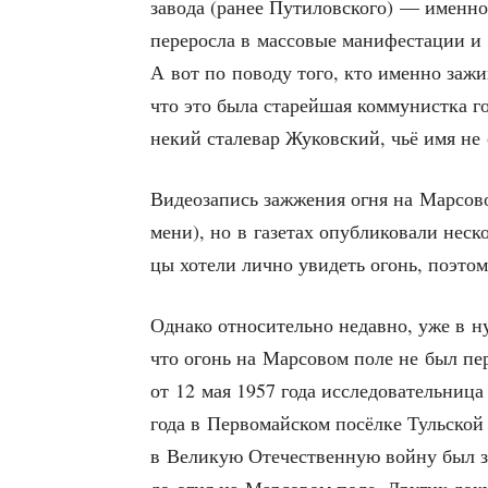
заво­да (ранее Пути­лов­ско­го) — имен­но
пере­рос­ла в мас­со­вые мани­фе­ста­ции и
А вот по пово­ду того, кто имен­но зажи­
что это была ста­рей­шая ком­му­нист­ка г
некий ста­ле­вар Жуков­ский, чьё имя не
Видео­за­пись зажже­ния огня на Мар­со­в
ме­ни), но в газе­тах опуб­ли­ко­ва­ли нес
цы хоте­ли лич­но уви­деть огонь, поэто­м
Одна­ко отно­си­тель­но недав­но, уже в 
что огонь на Мар­со­вом поле не был пер­
от 12 мая 1957 года иссле­до­ва­тель­ни­ц
года в Пер­во­май­ском посёл­ке Туль­ской
в Вели­кую Оте­че­ствен­ную вой­ну был 