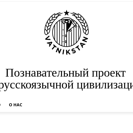
Познавательный проект
 русскоязычной цивилизац
О
О НАС