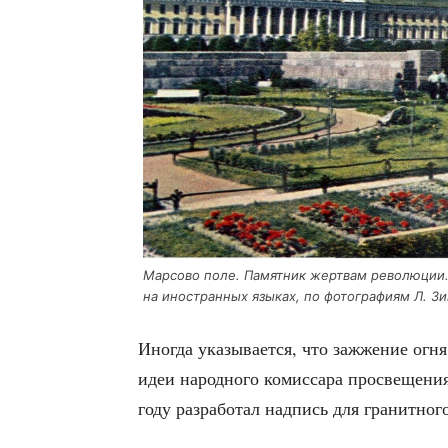
Мар­со­во поле. Памят­ник жерт­вам рево­лю­ции.
на ино­стран­ных язы­ках, по фото­гра­фи­ям Л. 
Ино­гда ука­зы­ва­ет­ся, что зажже­ние огн
идеи народ­но­го комис­са­ра про­све­ще­ни
году раз­ра­бо­тал над­пись для гра­нит­но