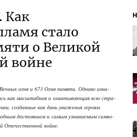
. Как
Н
пламя стало
яти о Великой
й войне
еч­ных огня и 673 Огня памя­ти. Одна­ко изна­
лись как мас­штаб­ная и охва­ты­ва­ю­щая всю стра­
ки, создан­ные как дань ува­же­ния геро­ям.
од­ным досто­я­ни­ем и самым узна­ва­е­мым сим­во­
й Оте­че­ствен­ной войне.