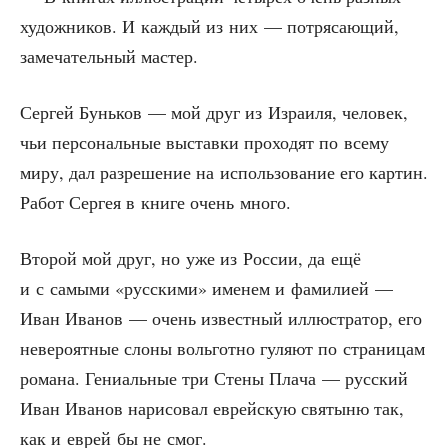
худож­ни­ков. И каж­дый из них — потря­са­ю­щий,
заме­ча­тель­ный мастер.
Сер­гей Бунь­ков — мой друг из Изра­и­ля, чело­век,
чьи пер­со­наль­ные выстав­ки про­хо­дят по все­му
миру, дал раз­ре­ше­ние на исполь­зо­ва­ние его кар­тин.
Работ Сер­гея в кни­ге очень много.
Вто­рой мой друг, но уже из Рос­сии, да ещё
и с самы­ми «рус­ски­ми» име­нем и фами­ли­ей —
Иван Ива­нов — очень извест­ный иллю­стра­тор, его
неве­ро­ят­ные сло­ны воль­гот­но гуля­ют по стра­ни­цам
рома­на. Гени­аль­ные три Сте­ны Пла­ча — рус­ский
Иван Ива­нов нари­со­вал еврей­скую свя­ты­ню так,
как и еврей бы не смог.