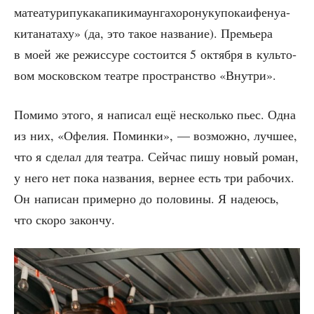
ма­те­а­ту­ри­пу­ка­ка­пи­ки­маун­га­хо­ро­ну­ку­по­ка­и­фе­ну­а­
ки­та­на­та­ху» (да, это такое назва­ние). Пре­мье­ра
в моей же режис­су­ре состо­ит­ся 5 октяб­ря в куль­то­
вом мос­ков­ском теат­ре про­стран­ство «Внут­ри».
Поми­мо это­го, я напи­сал ещё несколь­ко пьес. Одна
из них, «Офе­лия. Помин­ки», — воз­мож­но, луч­шее,
что я сде­лал для теат­ра. Сей­час пишу новый роман,
у него нет пока назва­ния, вер­нее есть три рабо­чих.
Он напи­сан при­мер­но до поло­ви­ны. Я наде­юсь,
что ско­ро закончу.