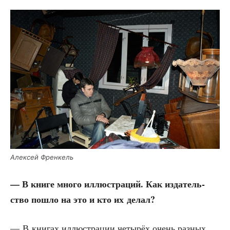
Алек­сей Френкель
— В кни­ге мно­го иллю­стра­ций. Как изда­тель­
ство пошло на это и кто их делал?
— В кни­гах иллю­стра­ции четы­рёх очень раз­ных