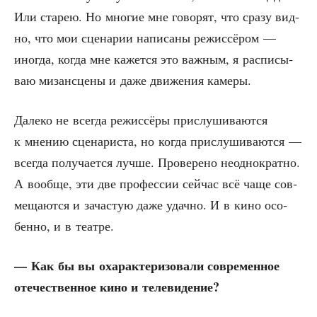
Или ста­рею. Но мно­гие мне гово­рят, что сра­зу вид­
но, что мои сце­на­рии напи­са­ны режис­сё­ром —
ино­гда, когда мне кажет­ся это важ­ным, я рас­пи­сы­
ваю мизан­сце­ны и даже дви­же­ния камеры.
Дале­ко не все­гда режис­сё­ры при­слу­ши­ва­ют­ся
к мне­нию сце­на­ри­ста, но когда при­слу­ши­ва­ют­ся —
все­гда полу­ча­ет­ся луч­ше. Про­ве­ре­но неод­но­крат­но.
А вооб­ще, эти две про­фес­сии сей­час всё чаще сов­
ме­ща­ют­ся и зача­стую даже удач­но. И в кино осо­
бен­но, и в театре.
— Как бы вы оха­рак­те­ри­зо­ва­ли совре­мен­ное
оте­че­ствен­ное кино и телевидение?