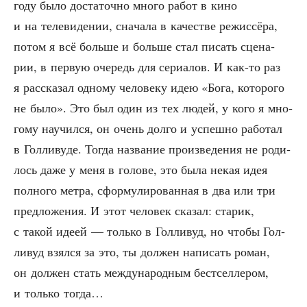
году было доста­точ­но мно­го работ в кино
и на теле­ви­де­нии, сна­ча­ла в каче­стве режис­сё­ра,
потом я всё боль­ше и боль­ше стал писать сце­на­
рии, в первую оче­редь для сери­а­лов. И как-то раз
я рас­ска­зал одно­му чело­ве­ку идею «Бога, кото­ро­го
не было». Это был один из тех людей, у кого я мно­
го­му научил­ся, он очень дол­го и успеш­но рабо­тал
в Гол­ли­ву­де. Тогда назва­ние про­из­ве­де­ния не роди­
лось даже у меня в голо­ве, это была некая идея
пол­но­го мет­ра, сфор­му­ли­ро­ван­ная в два или три
пред­ло­же­ния. И этот чело­век ска­зал: ста­рик,
с такой иде­ей — толь­ко в Гол­ли­вуд, но что­бы Гол­
ли­вуд взял­ся за это, ты дол­жен напи­сать роман,
он дол­жен стать меж­ду­на­род­ным бест­сел­ле­ром,
и толь­ко тогда…