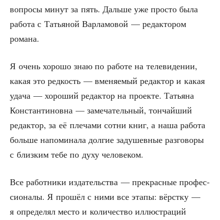
вопро­сы минут за пять. Даль­ше уже про­сто была
рабо­та с Татья­ной Вар­ла­мо­вой — редак­то­ром
романа.
Я очень хоро­шо знаю по рабо­те на теле­ви­де­нии,
какая это ред­кость — вме­ня­е­мый редак­тор и какая
уда­ча — хоро­ший редак­тор на про­ек­те. Татья­на
Кон­стан­ти­нов­на — заме­ча­тель­ный, тон­чай­ший
редак­тор, за её пле­ча­ми сот­ни книг, а наша рабо­та
боль­ше напо­ми­на­ла дол­гие заду­шев­ные раз­го­во­ры
с близ­ким тебе по духу человеком.
Все работ­ни­ки изда­тель­ства — пре­крас­ные про­фес­
си­о­на­лы. Я про­шёл с ними все эта­пы: вёрст­ку —
я опре­де­лял место и коли­че­ство иллю­стра­ций