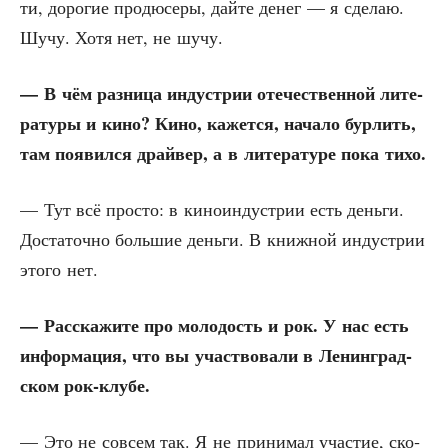
ти, доро­гие про­дю­се­ры, дай­те денег — я сде­лаю.
Шучу. Хотя нет, не шучу.
— В чём раз­ни­ца инду­стрии оте­че­ствен­ной лите­
ра­ту­ры и кино? Кино, кажет­ся, нача­ло бур­лить,
там появил­ся драй­вер, а в лите­ра­ту­ре пока тихо.
— Тут всё про­сто: в кино­ин­ду­стрии есть день­ги.
Доста­точ­но боль­шие день­ги. В книж­ной инду­стрии
это­го нет.
— Рас­ска­жи­те про моло­дость и рок. У нас есть
инфор­ма­ция, что вы участ­во­ва­ли в Ленин­град­
ском рок-клубе.
— Это не совсем так. Я не при­ни­мал уча­стие, ско­