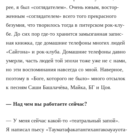
рее, я был «согля­да­те­лем». Очень юным, вос­тор­
жен­ным «согля­да­те­лем» все­го того пре­крас­но­го
безу­мия, что тво­ри­лось тогда в питер­ском рок-клу­
бе. До сих пор где-то хра­нит­ся замыз­ган­ная запис­
ная книж­ка, где домаш­ние теле­фо­ны мно­гих людей
«Сай­го­на» и рок-клу­ба. Домаш­ние теле­фо­ны дав­но
умер­ли, часть людей той эпо­хи тоже уже не с нами,
но эти вос­по­ми­на­ния навсе­гда со мной. Навер­ное,
поэто­му в «Боге, кото­ро­го не было» мно­го отсы­лок
к пес­ням Саши Башла­чё­ва, Май­ка, БГ и Цоя.
— Над чем вы рабо­та­е­те сейчас?
— У меня сей­час какой-то «теат­раль­ный запой».
Я напи­сал пье­су «Тау­ма­та­фа­ка­тан­ги­хан­га­ко­ау­а­у­ота­