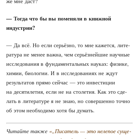
же мне даст?
— Тогда что бы вы поме­ня­ли в книж­ной
индустрии?
— Да всё. Но если серьёз­но, то мне кажет­ся, лите­
ра­ту­ра не менее важ­на, чем серьёз­ней­шие науч­ные
иссле­до­ва­ния в фун­да­мен­таль­ных нау­ках: физи­ке,
химии, био­ло­гии. И в иссле­до­ва­ни­ях не ждут
резуль­та­тов пря­мо сей­час — это инве­сти­ции
на деся­ти­ле­тия, если не на сто­ле­тия. Как это сде­
лать в лите­ра­ту­ре я не знаю, но совер­шен­но точ­но
об этом необ­хо­ди­мо хотя бы думать.
Читай­те так­же
«„Писа­тель — это неле­пое суще­