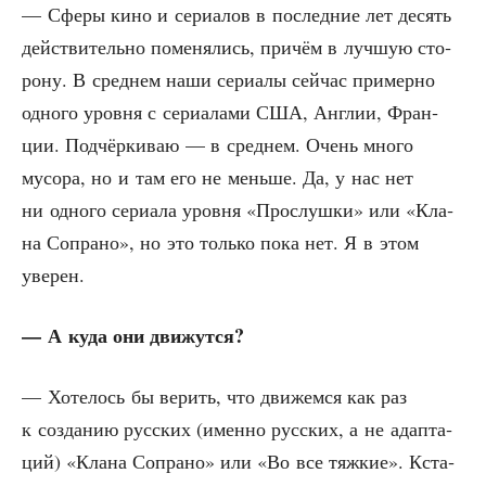
— Сфе­ры кино и сери­а­лов в послед­ние лет десять
дей­стви­тель­но поме­ня­лись, при­чём в луч­шую сто­
ро­ну. В сред­нем наши сери­а­лы сей­час при­мер­но
одно­го уров­ня с сери­а­ла­ми США, Англии, Фран­
ции. Под­чёр­ки­ваю — в сред­нем. Очень мно­го
мусо­ра, но и там его не мень­ше. Да, у нас нет
ни одно­го сери­а­ла уров­ня «Про­слуш­ки» или «Кла­
на Сопра­но», но это толь­ко пока нет. Я в этом
уверен.
— А куда они движутся?
— Хоте­лось бы верить, что дви­жем­ся как раз
к созда­нию рус­ских (имен­но рус­ских, а не адап­та­
ций) «Кла­на Сопра­но» или «Во все тяж­кие». Кста­