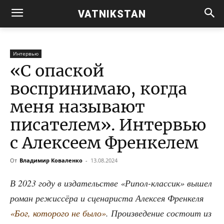
VATNIKSTAN
Интервью
«С опаской
воспринимаю, когда
меня называют
писателем». Интервью
с Алексеем Френкелем
От
Владимир Коваленко
-
13.08.2024
В 2023 году в изда­тель­стве «Рипол-клас­сик» вышел
роман режис­сё­ра и сце­на­ри­ста Алек­сея Френ­ке­ля
«Бог, кото­ро­го не было»
. Про­из­ве­де­ние состо­ит из