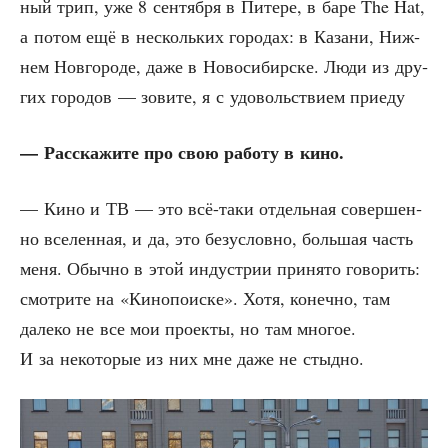
ный трип, уже 8 сен­тяб­ря в Пите­ре, в баре The Hat,
а потом ещё в несколь­ких горо­дах: в Каза­ни, Ниж­
нем Нов­го­ро­де, даже в Ново­си­бир­ске. Люди из дру­
гих горо­дов — зови­те, я с удо­воль­стви­ем приеду
— Рас­ска­жи­те про свою рабо­ту в кино.
— Кино и ТВ — это всё-таки отдель­ная совер­шен­
но все­лен­ная, и да, это без­услов­но, боль­шая часть
меня. Обыч­но в этой инду­стрии при­ня­то гово­рить:
смот­ри­те на «Кино­по­ис­ке». Хотя, конеч­но, там
дале­ко не все мои про­ек­ты, но там мно­гое.
И за неко­то­рые из них мне даже не стыдно.