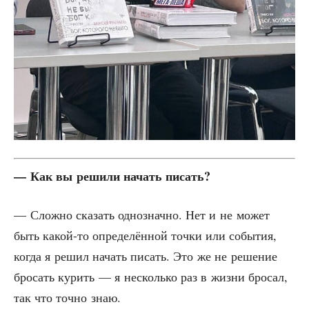
— Как вы реши­ли начать писать?
— Слож­но ска­зать одно­знач­но. Нет и не может
быть какой-то опре­де­лён­ной точ­ки или собы­тия,
когда я решил начать писать. Это же не реше­ние
бро­сать курить — я несколь­ко раз в жиз­ни бро­сал,
так что точ­но знаю.