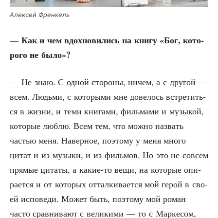
Алек­сей Френкель
— Как и чем вдох­но­ви­лись на кни­гу «Бог, кото­
ро­го не было»?
— Не знаю. С одной сто­ро­ны, ничем, а с дру­гой —
всем. Людь­ми, с кото­ры­ми мне дове­лось встре­тить­
ся в жиз­ни, и теми кни­га­ми, филь­ма­ми и музы­кой,
кото­рые люб­лю. Всем тем, что мож­но назвать
частью меня. Навер­ное, поэто­му у меня мно­го
цитат и из музы­ки, и из филь­мов. Но это не совсем
пря­мые цита­ты, а какие-то вещи, на кото­рые опи­
ра­ет­ся и от кото­рых оттал­ки­ва­ет­ся мой герой в сво­
ей испо­ве­ди. Может быть, поэто­му мой роман
часто срав­ни­ва­ют с вели­ки­ми — то с Мар­ке­сом,