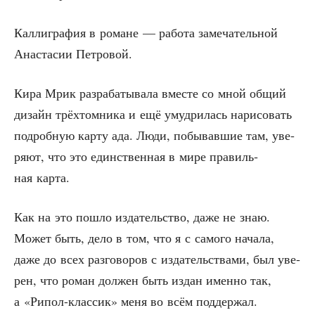
Кал­ли­гра­фия в романе — рабо­та заме­ча­тель­ной
Ана­ста­сии Петровой.
Кира Мрик раз­ра­ба­ты­ва­ла вме­сте со мной общий
дизайн трёх­том­ни­ка и ещё умуд­ри­лась нари­со­вать
подроб­ную кар­ту ада. Люди, побы­вав­шие там, уве­
ря­ют, что это един­ствен­ная в мире пра­виль­
ная карта.
Как на это пошло изда­тель­ство, даже не знаю.
Может быть, дело в том, что я с само­го нача­ла,
даже до всех раз­го­во­ров с изда­тель­ства­ми, был уве­
рен, что роман дол­жен быть издан имен­но так,
а «Рипол-клас­сик» меня во всём поддержал.