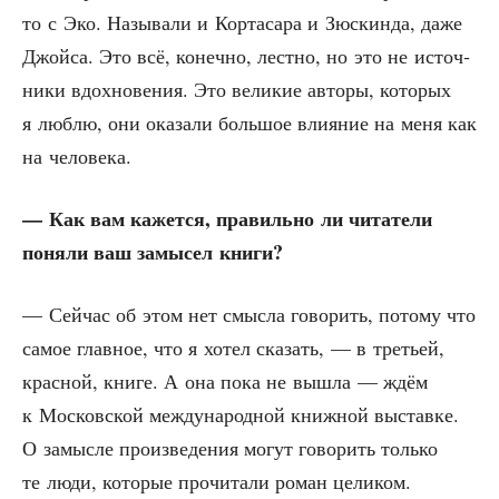
то с Эко. Назы­ва­ли и Кор­та­са­ра и Зюс­кин­да, даже
Джой­са. Это всё, конеч­но, лест­но, но это не источ­
ни­ки вдох­но­ве­ния. Это вели­кие авто­ры, кото­рых
я люб­лю, они ока­за­ли боль­шое вли­я­ние на меня как
на человека.
— Как вам кажет­ся, пра­виль­но ли чита­те­ли
поня­ли ваш замы­сел книги?
— Сей­час об этом нет смыс­ла гово­рить, пото­му что
самое глав­ное, что я хотел ска­зать, — в тре­тьей,
крас­ной, кни­ге. А она пока не вышла — ждём
к Мос­ков­ской меж­ду­на­род­ной книж­ной выстав­ке.
О замыс­ле про­из­ве­де­ния могут гово­рить толь­ко
те люди, кото­рые про­чи­та­ли роман целиком.