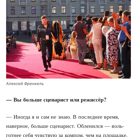
Алек­сей Френкель
— Вы боль­ше сце­на­рист или режиссёр?
— Ино­гда я и сам не знаю. В послед­нее вре­мя,
навер­ное, боль­ше сце­на­рист. Обле­нил­ся — воль­
гот­нее себя чув­ствую за ком­пом, чем на пло­щад­ке.