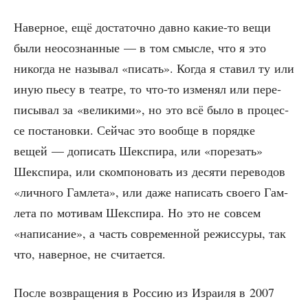
Навер­ное, ещё доста­точ­но дав­но какие-то вещи
были неосо­знан­ные — в том смыс­ле, что я это
нико­гда не назы­вал «писать». Когда я ста­вил ту или
иную пье­су в теат­ре, то что-то изме­нял или пере­
пи­сы­вал за «вели­ки­ми», но это всё было в про­цес­
се поста­нов­ки. Сей­час это вооб­ще в поряд­ке
вещей — допи­сать Шекс­пи­ра, или «поре­зать»
Шекс­пи­ра, или ском­по­но­вать из деся­ти пере­во­дов
«лич­но­го Гам­ле­та», или даже напи­сать сво­е­го Гам­
ле­та по моти­вам Шекс­пи­ра. Но это не совсем
«напи­са­ние», а часть совре­мен­ной режис­су­ры, так
что, навер­ное, не считается.
После воз­вра­ще­ния в Рос­сию из Изра­и­ля в 2007