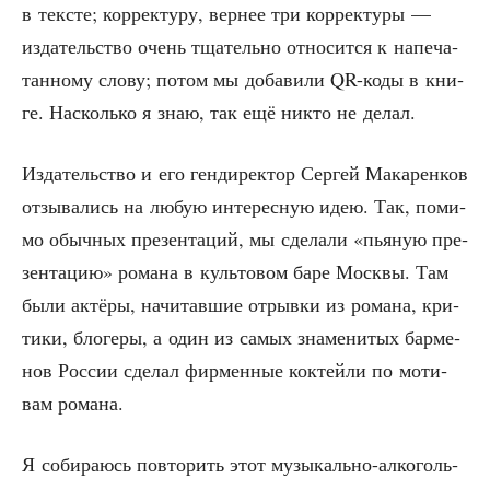
в тек­сте; кор­рек­ту­ру, вер­нее три кор­рек­ту­ры —
изда­тель­ство очень тща­тель­но отно­сит­ся к напе­ча­
тан­но­му сло­ву; потом мы доба­ви­ли QR-коды в кни­
ге. Насколь­ко я знаю, так ещё никто не делал.
Изда­тель­ство и его ген­ди­рек­тор Сер­гей Мака­рен­ков
отзы­ва­лись на любую инте­рес­ную идею. Так, поми­
мо обыч­ных пре­зен­та­ций, мы сде­ла­ли «пья­ную пре­
зен­та­цию» рома­на в куль­то­вом баре Моск­вы. Там
были актё­ры, начи­тав­шие отрыв­ки из рома­на, кри­
ти­ки, бло­ге­ры, а один из самых зна­ме­ни­тых бар­ме­
нов Рос­сии сде­лал фир­мен­ные кок­тей­ли по моти­
вам романа.
Я соби­ра­юсь повто­рить этот музы­каль­но-алко­голь­