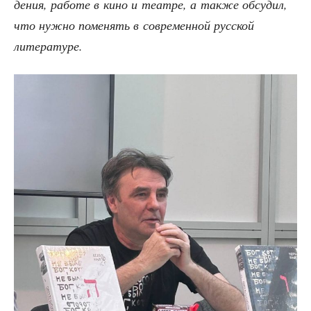
де­ния, рабо­те в кино и теат­ре, а так­же обсу­дил,
что нуж­но поме­нять в совре­мен­ной рус­ской
литературе.