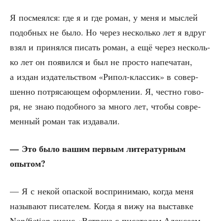
Я посме­ял­ся: где я и где роман, у меня и мыс­лей
подоб­ных не было. Но через несколь­ко лет я вдруг
взял и при­нял­ся писать роман, а ещё через несколь­
ко лет он появил­ся и был не про­сто напе­ча­тан,
а издан изда­тель­ством «Рипол-клас­сик» в совер­
шен­но потря­са­ю­щем оформ­ле­нии. Я, чест­но гово­
ря, не знаю подоб­но­го за мно­го лет, что­бы совре­
мен­ный роман так издавали.
— Это было вашим пер­вым лите­ра­тур­ным
опытом?
— Я с некой опас­кой вос­при­ни­маю, когда меня
назы­ва­ют писа­те­лем. Когда я вижу на выстав­ке
Non/fiction анонс «Встре­ча с писа­те­лем Алек­се­ем