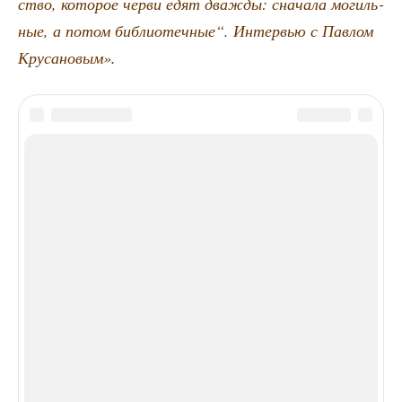
ство, кото­рое чер­ви едят два­жды: сна­ча­ла могиль­
ные, а потом биб­лио­теч­ные“. Интер­вью с Пав­лом
Кру­са­но­вым»
.
ТЕГИ
2020-е
Алексей Френкель
Интервью с писателями
ЭТО МОЖЕТ БЫТЬ ИНТЕРЕСНО
ЕЩЕ ОТ АВТОРА
«Радостность и есть главный
критерий». Интервью
с художником Алеком Петуком,
организатором Кузлесфеста
«Мой путь в литературе
начался с аномалии». Интервью
с писателем Анной Чухлебовой