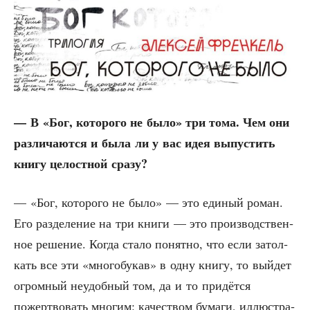
— В «Бог, кото­ро­го не было» три тома. Чем они
раз­ли­ча­ют­ся и была ли у вас идея выпу­стить
кни­гу целост­ной сразу?
— «Бог, кото­ро­го не было» — это еди­ный роман.
Его раз­де­ле­ние на три кни­ги — это про­из­вод­ствен­
ное реше­ние. Когда ста­ло понят­но, что если затол­
кать все эти «мно­го­бу­кав» в одну кни­гу, то вый­дет
огром­ный неудоб­ный том, да и то при­дёт­ся
пожерт­во­вать мно­гим: каче­ством бума­ги, иллю­стра­