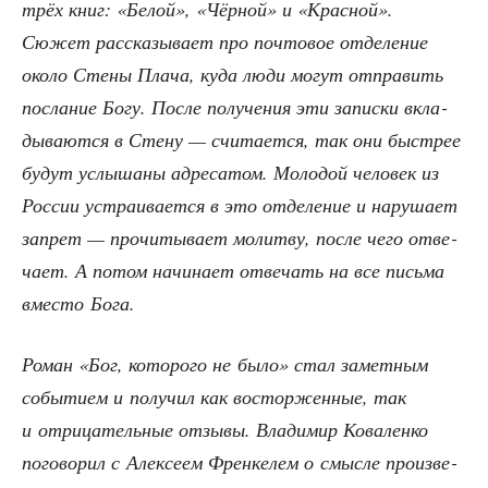
трёх книг: «Белой», «Чёр­ной» и «Крас­ной».
Сюжет рас­ска­зы­ва­ет про поч­то­вое отде­ле­ние
око­ло Сте­ны Пла­ча, куда люди могут отпра­вить
посла­ние Богу. После полу­че­ния эти запис­ки вкла­
ды­ва­ют­ся в Сте­ну — счи­та­ет­ся, так они быст­рее
будут услы­ша­ны адре­са­том. Моло­дой чело­век из
Рос­сии устра­и­ва­ет­ся в это отде­ле­ние и нару­ша­ет
запрет — про­чи­ты­ва­ет молит­ву, после чего отве­
ча­ет. А потом начи­на­ет отве­чать на все пись­ма
вме­сто Бога.
Роман «Бог, кото­ро­го не было» стал замет­ным
собы­ти­ем и полу­чил как вос­тор­жен­ные, так
и отри­ца­тель­ные отзы­вы. Вла­ди­мир Кова­лен­ко
пого­во­рил с Алек­се­ем Френ­ке­лем о смыс­ле про­из­ве­