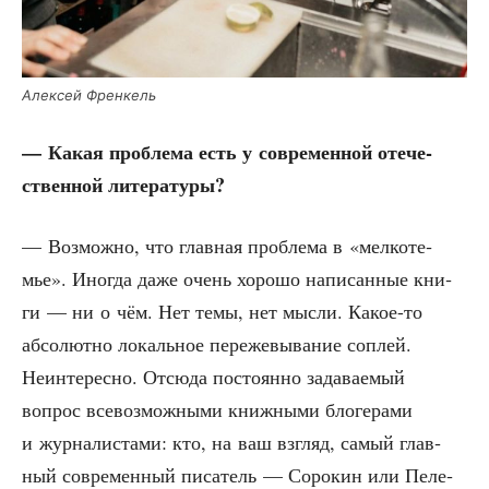
Алек­сей Френкель
— Какая про­бле­ма есть у совре­мен­ной оте­че­
ствен­ной литературы?
— Воз­мож­но, что глав­ная про­бле­ма в «мел­ко­те­
мье». Ино­гда даже очень хоро­шо напи­сан­ные кни­
ги — ни о чём. Нет темы, нет мыс­ли. Какое-то
абсо­лют­но локаль­ное пере­же­вы­ва­ние соп­лей.
Неин­те­рес­но. Отсю­да посто­ян­но зада­ва­е­мый
вопрос все­воз­мож­ны­ми книж­ны­ми бло­ге­ра­ми
и жур­на­ли­ста­ми: кто, на ваш взгляд, самый глав­
ный совре­мен­ный писа­тель — Соро­кин или Пеле­