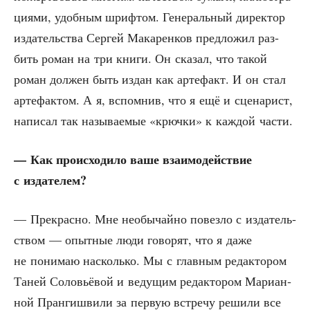
ци­я­ми, удоб­ным шриф­том. Гене­раль­ный дирек­тор
изда­тель­ства Сер­гей Мака­рен­ков пред­ло­жил раз­
бить роман на три кни­ги. Он ска­зал, что такой
роман дол­жен быть издан как арте­факт. И он стал
арте­фак­том. А я, вспом­нив, что я ещё и сце­на­рист,
напи­сал так назы­ва­е­мые «крюч­ки» к каж­дой части.
— Как про­ис­хо­ди­ло ваше вза­и­мо­дей­ствие
с издателем?
— Пре­крас­но. Мне необы­чай­но повез­ло с изда­тель­
ством — опыт­ные люди гово­рят, что я даже
не пони­маю насколь­ко. Мы с глав­ным редак­то­ром
Таней Соло­вьё­вой и веду­щим редак­то­ром Мари­ан­
ной Пран­ги­шви­ли за первую встре­чу реши­ли все