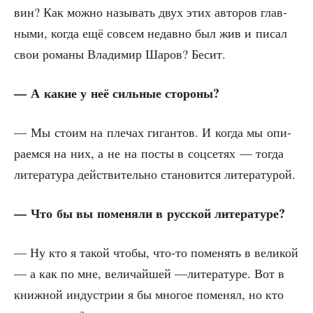
вин? Как мож­но назы­вать двух этих авто­ров глав­
ны­ми, когда ещё совсем недав­но был жив и писал
свои рома­ны Вла­ди­мир Шаров? Бесит.
— А какие у неё силь­ные стороны?
— Мы сто­им на пле­чах гиган­тов. И когда мы опи­
ра­ем­ся на них, а не на посты в соц­се­тях — тогда
лите­ра­ту­ра дей­стви­тель­но ста­но­вит­ся литературой.
— Что бы вы поме­ня­ли в рус­ской литературе?
— Ну кто я такой что­бы, что-то поме­нять в вели­кой
— а как по мне, вели­чай­шей —лите­ра­ту­ре. Вот в
книж­ной инду­стрии я бы мно­гое поме­нял, но кто