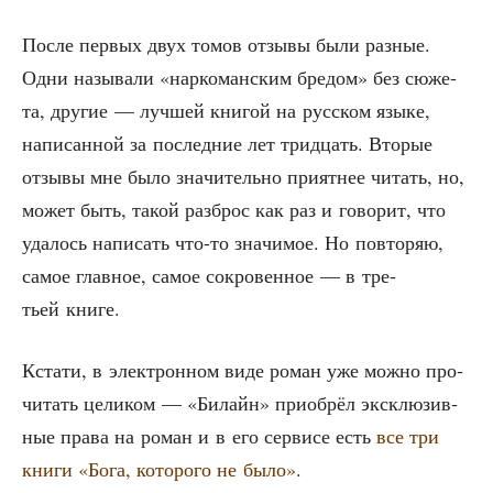
После пер­вых двух томов отзы­вы были раз­ные.
Одни назы­ва­ли «нар­ко­ман­ским бре­дом» без сюже­
та, дру­гие — луч­шей кни­гой на рус­ском язы­ке,
напи­сан­ной за послед­ние лет трид­цать. Вто­рые
отзы­вы мне было зна­чи­тель­но при­ят­нее читать, но,
может быть, такой раз­брос как раз и гово­рит, что
уда­лось напи­сать что-то зна­чи­мое. Но повто­ряю,
самое глав­ное, самое сокро­вен­ное — в тре­
тьей книге.
Кста­ти, в элек­трон­ном виде роман уже мож­но про­
чи­тать цели­ком — «Билайн» при­об­рёл экс­клю­зив­
ные пра­ва на роман и в его сер­ви­се есть
все три
кни­ги «Бога, кото­ро­го не было»
.