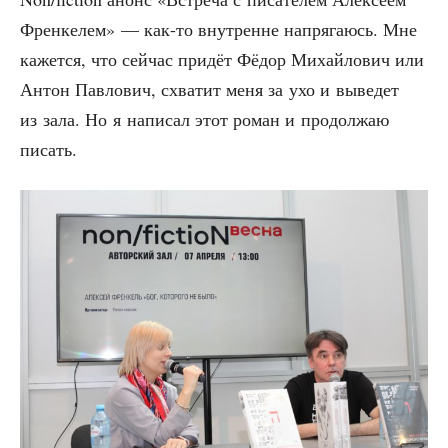
Френ­ке­лем» — как-то внут­ренне напря­га­юсь. Мне
кажет­ся, что сей­час при­дёт Фёдор Михай­ло­вич или
Антон Пав­ло­вич, схва­тит меня за ухо и выве­дет
из зала. Но я напи­сал этот роман и про­дол­жаю
писать.