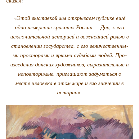
ска­зал
:
«Этой выстав­кой мы откры­ва­ем пуб­ли­ке ещё
одно изме­ре­ние кра­со­ты Рос­сии — Дон, с его
исклю­чи­тель­ной исто­ри­ей и важ­ней­шей ролью в
ста­нов­ле­нии госу­дар­ства, с его вели­че­ствен­ны­
ми про­сто­ра­ми и ярки­ми судь­ба­ми людей. Про­
из­ве­де­ния дон­ских худож­ни­ков, выра­зи­тель­ные и
непо­вто­ри­мые, при­гла­ша­ют заду­мать­ся о
месте чело­ве­ка в этом мире и его зна­че­нии в
истории».