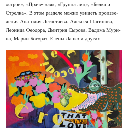
ост­ров», «Пра­чеч­ная», «Груп­па лиц», «Бел­ка и
Стрел­ка». В этом раз­де­ле мож­но уви­деть про­из­ве­
де­ния Ана­то­лия Лего­ста­е­ва, Алек­сея Шаги­но­ва,
Лео­ни­да Фео­до­ра, Дмит­рия Сыро­ва, Вади­ма Мури­
на, Марии Бого­раз, Еле­ны Лап­ко и других.