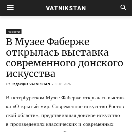
VATNIKSTAN
Новости
В Музее Фаберже
открылась выставка
современного донского
искусства
От
Редакция VATNIKSTAN
-
16.01.2026
В петер­бург­ском Музее Фаб­ер­же откры­лась выстав­
ка «Откры­тый мир. Совре­мен­ное искус­ство Ростов­
ской обла­сти», пред­ста­вив­шая дон­ское искус­ство
в про­из­ве­де­ни­ях клас­си­че­ских и совре­мен­ных