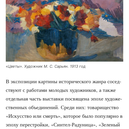
«Цве­ты». Худож­ник М. С. Сарьян. 1913 год
В экс­по­зи­ции кар­ти­ны исто­ри­че­ско­го жан­ра сосед­
ству­ют с рабо­та­ми моло­дых худож­ни­ков, а так­же
отдель­ная часть выстав­ки посвя­ще­на эпо­хе худо­же­
ствен­ных объ­еди­не­ний. Сре­ди них: това­ри­ще­ство
«Искус­ство или смерть», кото­рое было попу­ляр­но в
эпо­ху пере­строй­ки, «Син­тел-Раду­ни­ца», «Зеле­ный