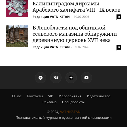
Калининградом дирхамы
Арабского халифата VIII–IX веков
Редакция VATNIKSTAN
-
10.07.2026
0
В Ленобласти под обшивкой
сельского магазина обнаружили
деревянную церковь XVII века
Редакция VATNIKSTAN
-
09.07.2026
0
О нас
Контакты
VIP
Мероприятия
Издательство
Реклама
Спецпроекты
© 2024,
VATNIKSTAN
Познавательный журнал о русскоязычной цивилизации