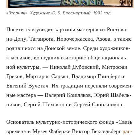
«Втор­ник». Худож­ник Ю. Б. Бес­смерт­ный. 1992 год
Посе­ти­те­ли уви­дят кар­ти­ны масте­ров из Росто­ва-
на-Дону, Таган­ро­га, Ново­чер­кас­ска, Азо­ва, а так­же
родив­ших­ся на Дон­ской зем­ле. Сре­ди худож­ни­ков-
клас­си­ков, вошед­ших в исто­рию обще­на­ци­о­наль­
ной куль­ту­ры, — Нико­лай Дубов­ский, Мит­ро­фан
Гре­ков, Мар­ти­рос Сарьян, Вла­ди­мир Грин­берг и
Евге­ний Вуче­тич. Их тра­ди­ции пере­ня­ли совре­мен­
ные масте­ра — Вале­рий Кош­ля­ков, Юрий Шабель­
ни­ков, Сер­гей Шехов­цов и Сер­гей Сапожников.
Осно­ва­тель куль­тур­но-исто­ри­че­ско­го фон­да «Связь
вре­мен» и Музея Фаб­ер­же Вик­тор Век­сель­берг
рас­