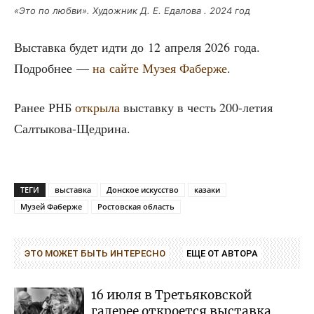
«Это по люб­ви». Худож­ник Д. Е. Еда­ло­ва . 2024 год
Выстав­ка будет идти до 12 апре­ля 2026 года.
Подроб­нее —
на сай­те Музея Фаб­ер­же
.
Ранее РНБ
откры­ла
выстав­ку в честь 200-летия
Салтыкова-Щедрина.
ТЕГИ
выставка
Донское искусство
казаки
Музей Фаберже
Ростовская область
ЭТО МОЖЕТ БЫТЬ ИНТЕРЕСНО
ЕЩЕ ОТ АВТОРА
16 июля в Третьяковской
галерее откроется выставка