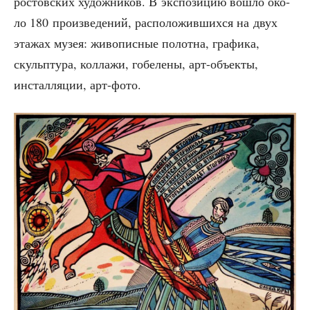
ростов­ских худож­ни­ков. В экс­по­зи­цию вошло око­
ло 180 про­из­ве­де­ний, рас­по­ло­жив­ших­ся на двух
эта­жах музея: живо­пис­ные полот­на, гра­фи­ка,
скульп­ту­ра, кол­ла­жи, гобе­ле­ны, арт-объ­ек­ты,
инстал­ля­ции, арт-фото.